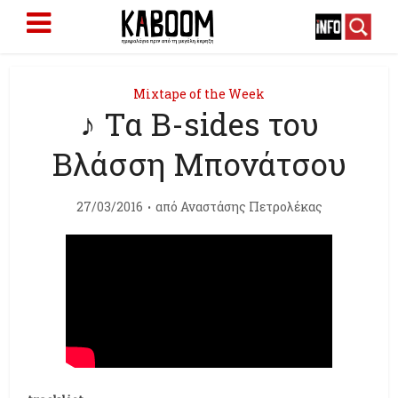
Mixtape of the Week
♪ Τα Β-sides του
Βλάσση Μπονάτσου
27/03/2016
από
Αναστάσης Πετρολέκας