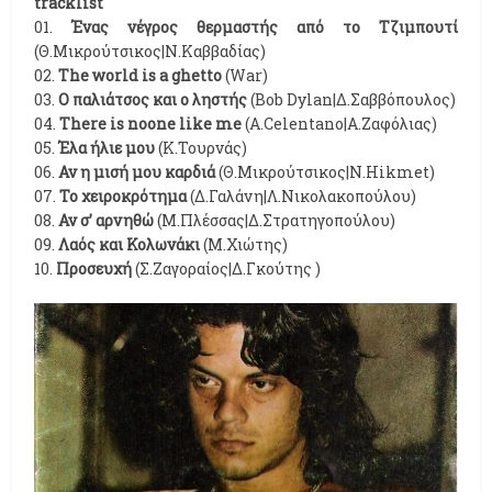
tracklist
01.
Ένας νέγρος θερμαστής από το Τζιμπουτί
(Θ.Μικρούτσικος|Ν.Καββαδίας)
02.
Τhe world is a ghetto
(War)
03.
Ο παλιάτσος και ο ληστής
(Bob Dylan|Δ.Σαββόπουλος)
04.
Τhere is noone like me
(A.Celentano|Α.Ζαφόλιας)
05.
Έλα ήλιε μου
(Κ.Τουρνάς)
06.
Αν η μισή μου καρδιά
(Θ.Μικρούτσικος|Ν.Hikmet)
07.
Το χειροκρότημα
(Δ.Γαλάνη|Λ.Νικολακοπούλου)
08.
Αν σ’ αρνηθώ
(Μ.Πλέσσας|Δ.Στρατηγοπούλου)
09.
Λαός και Κολωνάκι
(Μ.Χιώτης)
10.
Προσευχή
(Σ.Ζαγοραίος|Δ.Γκούτης )