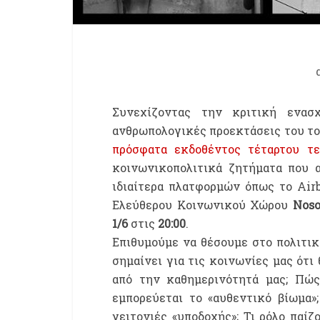
Συνεχίζοντας την κριτική ενασ
ανθρωπολογικές προεκτάσεις του του
πρόσφατα εκδοθέντος τέταρτου τ
κοινωνικοπολιτικά ζητήματα που 
ιδιαίτερα πλατφορμών όπως το Air
Ελεύθερου Κοινωνικού Χώρου
Noso
1/6
στις
20:00
.
Επιθυμούμε να θέσουμε στο πολιτικ
σημαίνει για τις κοινωνίες μας ότι
από την καθημερινότητά μας; Πώς
εμπορεύεται το «αυθεντικό βίωμα»
γειτονιές «υποδοχής»; Τι ρόλο παί