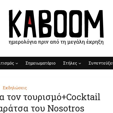
ιτισμός
Σημειωματάριο
Στήλες
Συνεντεύξε
Εκδηλώσεις
α τον τουρισμό+Cocktail
αράτσα του Nosotros