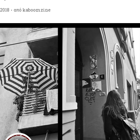
/2018
από
kaboomzine