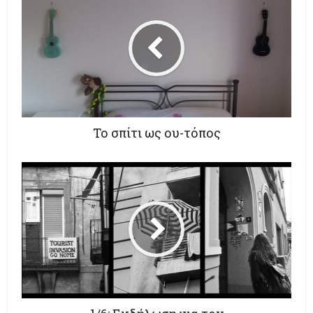
Το σπίτι ως ου-τόπος