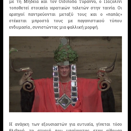
με τη Μήδεια και τον Οιδίποδα Τύραννο, ο Παζολίνι
τοποθετεί στοιχεία ιερατικών τελετών στην ταινία. Οι
αρχηγοί παντρεύονται μεταξύ τους και ο «παπάς»
στέκεται μπροστά τους με παγανιστικού τύπου
ενδυμασία , συνιστώντας μια φαλλική μορφή.
Η ανάγκη των εξουσιαστών για ευτυχία, γίνεται τόσο
θλιβερή, τη στιγμή που μπαίνοντας στην αίθουσα