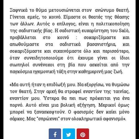
Ξαφνικά
το θύμα μετουσιώνεται στον
ανώνυμο θεατή.
Γίνεται εμείς, το κοινό. Είμαστε οι θεατές της θέασης
των άλλων. Αυτός ο επίλογος, είναι η πολιτικοποίηση
της σαδιστικής βίας. Η σαδιστική ευχαρίστηση του Salò,
προβάλλεται στο κοινό : σοκαριζόμαστε και
απωθούμαστε στα σαδιστικά βασανιστήρια, και
σοκαριζόμαστε και σιχαινόμαστε όλο και περισσότερο,
όταν συνειδητοποιούμε ότι έχουμε γίνει οι ίδιοι
σιωπηλοί συνένοχοι στη βία που ασκείται από την
παγκόσμια ηγεμονική τάξη στην καθημερινή μας ζωή.
«Μα αυτή ήταν η επιδίωξή μου. Να εξοργίσω, να θυμώσω
τον θεατή. Στην αρχή θα στραφεί εναντίον της ταινίας,
εναντίον μου. Ύστερα θα πει πως πρόκειται για ένα
πορνό. Αυτό είναι μια βολική εξήγηση. Μερικοί όμως
μπορεί να ξανασκεφτούν. Ο φασισμός δεν καίει μόνο
σάρκες. Μας "σπρώχνει" στον ολοκληρωτικό αφανισμό».