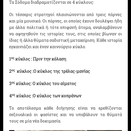
Τα Σόδομα διαδραματίζονται σε 4 κύκλους:
Οι τέσσερις στρατηγοί πλαισιώνονται από τρεις πόρνες
και μία μουσικό. Οι πόρνες, οι οποίες έχουν δουλέψει ήδη
με άλλα πολιτικά ή τότε επιφανή άτομα, αναλαμβάνουν
να αφηγηθούν τις ιστορίες τους, στις οποίες βίωναν οι
ίδιες ή άλλα θύματα σαδιστική μεταχείριση. Κάθε ιστορία
εγκαινιάζει και έναν καινούργιο κύκλο.
ος
1
κύκλος : Πριν την κόλαση
ος
2
κύκλος :Ο κύκλος της τρέλας-μανίας
ος
3
κύκλος: Ο κύκλος του αίματος
ος
4
κύκλος :Ο κύκλος των κοπράνων
Το αποτέλεσμα κάθε διήγησης είναι να ερεθίζονται
σεξουαλικά οι φασίστες και να υποβάλουν τα θύματά
τους σε μία νέα δοκιμασία.