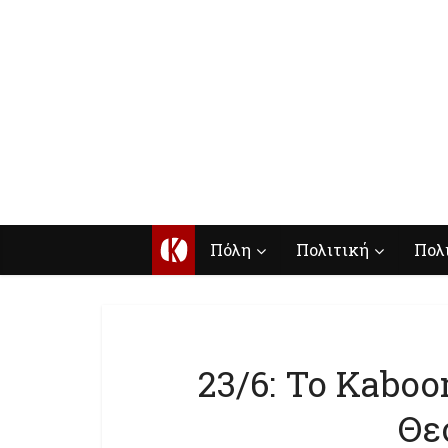
Κ
Πόλη
Πολιτική
Πολ
23/6: Το Kabo
Θε