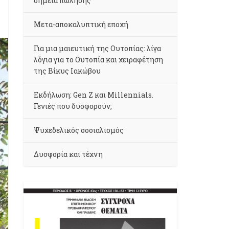
σημεία πώλησης
Μετα-αποκαλυπτική εποχή
Για μια μαιευτική της Ουτοπίας: λίγα
λόγια για το Ουτοπία και χειραφέτηση
της Βίκυς Ιακώβου
Εκδήλωση: Gen Z και Millennials.
Γενιές που δυσφορούν;
Ψυχεδελικός σοσιαλισμός
Δυσφορία και τέχνη