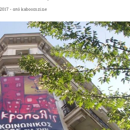
/2017
από
kaboomzine