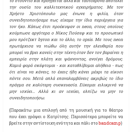
το στούντιο και προηγείται αλλά και ταυτόχρονα αποτελεί
την ουσία του καλλιτεχνικού εγχειρήματος. Με τον
Χρήστο Χριστόπουλο μας ένωνε η φιλία, όταν
συνειδητοποιήσαμε πως είχαμε την ίδια περιέργεια για
τον ήχο. Κάπως έτσι προέκυψαν οι neon, στους οποίους
κούμπωσε αργότερα ο Νίκος Γιούσεφ και το προσωπικό
μου πρότζεκτ byron και το άλλο, το opsis. Με τους neon
πρωτάρχισα να νιώθω όλη αυτήν την ελευθερία που
μπορεί να βρει κανείς στην τέχνη όταν δεν τον βαραίνει η
εμπειρία στην πλάτη και ψάχνοντας, ανοίγει δρόμους.
Καμιά φορά σκέφτομαι - και καταθλίβομαι αλήθεια - πως
ότι είναι να κάνεις, το έχεις ήδη κάνει μέχρι τα είκοσι
πέντε σου. Μετά απλά επαναλαμβάνεις ακριβώς το ίδιο
πράγμα σε καλύτερη συσκευασία. Εύχομαι ειλικρινά να
μην ισχύει... Αλλά κι αν ισχύει, ελπίζω να μην το
συνειδητοποιήσω.
(Παρακάτω μια επιλογή από τη μουσική για το θέατρο
που έχει γράψει ο Κατρίτσης. Περισσότερα μπορείτε να
βρείτε στην αντίστοιχη ενότητα και πάλι στο
bandcamp
)