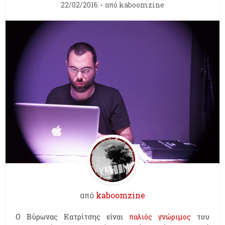
22/02/2016
από
kaboomzine
από
kaboomzine
Ο Βύρωνας Κατρίτσης είναι
παλιός γνώριμος
του