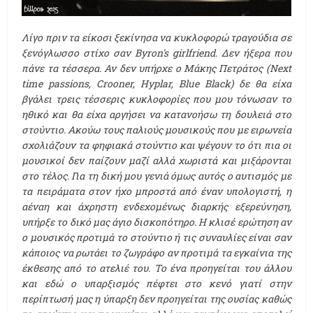
Λίγο πριν τα είκοσι ξεκίνησα να κυκλοφορώ τραγούδια σε
ξενόγλωσσο στίχο σαν Byron's girlfriend. Δεν ήξερα που
πάνε τα τέσσερα. Αν δεν υπήρχε ο Μάκης Πετράτος (Next
time passions, Crooner, Hyplar, Blue Black) δε θα είχα
βγάλει τρεις τέσσερις κυκλοφορίες που μου τόνωσαν το
ηθικό και θα είχα αργήσει να κατανοήσω τη δουλειά στο
στούντιο. Ακούω τους παλιούς μουσικούς που με ειρωνεία
σχολιάζουν τα φηφιακά στούντιο και ψέγουν το ότι πια οι
μουσικοί δεν παίζουν μαζί αλλά χωριστά και μιξάρονται
στο τέλος. Για τη δική μου γενιά όμως αυτός ο αυτισμός με
τα πειράματα στον ήχο μπροστά από έναν υπολογιστή, η
αέναη και άχρηστη ενδεχομένως διαρκής εξερεύνηση,
υπήρξε το δικό μας άγιο δισκοπότηρο. Η κλισέ ερώτηση αν
ο μουσικός προτιμά το στούντιο ή τις συναυλίες είναι σαν
κάποιος να ρωτάει το ζωγράφο αν προτιμά τα εγκαίνια της
έκθεσης από το ατελιέ του. Το ένα προηγείται του άλλου
και εδώ ο υπαρξισμός πέφτει στο κενό γιατί στην
περίπτωσή μας η ύπαρξη δεν προηγείται της ουσίας καθώς