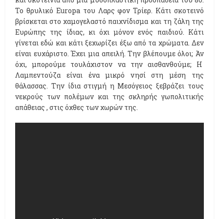
Το θρυλικό Europa του Λαρς φον Τρίερ. Κάτι σκοτεινό
βρίσκεται στο χαμογελαστό παιχνίδισμα και τη ζάλη της
Ευρώπης της ίδιας, κι όχι μόνον ενός παιδιού. Κάτι
γίνεται εδώ και κάτι ξεχωρίζει έξω από τα χρώματα. Δεν
είναι ευχάριστο. Έχει μια απειλή. Την βλέπουμε όλοι; Άν
όχι, μπορούμε τουλάχιστον να την αισθανθούμε; Η
Λ
αμπεντούζα είναι ένα μικρό νησί στη μέση της
θάλασσας. Την ίδια στιγμή η Μεσόγειος ξεβράζει τους
νεκρούς των πολέμων και της σκληρής γωπολιτικής
απάθειας , στις όχθες των χωρών της.