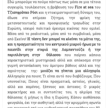
Εδώ μπορούμε να πούμε πάντως πως μέσα σε μια τέτοια
συγκυρία, τουλάχιστον, η βράβευση του
Fire at sea
του
Τζιανφράνκο Ρόσι
και η ντοκιμαντεριστική δύναμη του,
έδωσε στο επίμαχο ζήτημα, την φρίκη της
μεταναστευτικής και προσφυγικής τραγωδίας στην
Ευρώπη, ισχυρό πολιτικό έρεισμα εικόνας που ομιλεί.
Μέσα από το ρεαλιστικό, μέσα από το συμβολικό, μέσα
από Εκείνο!
Η τέχνη δεν μπορεί να κλείνει τα μάτια της,
και η πραγματικότητα του κεντρικού μικρού ήρωα με το
παιχνίδι στην στεριά της Λαμπεντούζα ή την
περιπλάνηση στην
Θάλασσα
- που παίρνει κάποια
χαρακτηριστικά μυστηριακά αλλά και απόκοσμα στην
γυμνή αντανάκλαση του άμετρου βάθους αλλά και της
αγριότητας
της-
μοιάζει να γίνεται μια αλληγορία
.
Αλληγορία για ποιον; Τι είναι αυτό που διαβάζουμε; Που
υπονοείται; Ποιος είναι πραγματικά, αστείος, γλυκός,
αλλά και χαμένος, ξέπνοος και άστοχος; Ο μικρός
χαρακτήρας και οι συντοπίτες του, η αλμύρα της
θάλασσας ή μήπως η ίδια η Ευρώπη; Κάπου αισθάνεσαι
φευγαλέα, όχι την αισθητική αλλά την κρυμμένη αγωνία
και σκοτεινιά από μια μυθοπλαστική προσπάθεια του 80.