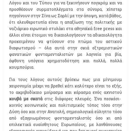
Λόγου και του Τύπου για να ξεκινήσουν πογκρόμ και να
προσθέσουν συρματοπλέγματα στα σύνορα, χίπστερ
πηγαίνουν στην Σίνα ως Σαρλί με την άποψη, κατά βάθος,
ότι ελευθεροτυπία είναι η απαξίωση της πολιτικής με
ναζιάρικο ειρωνικό στυλάκι στα αθηναϊκά free press και
άλλοι είναι έτοιμοι να δικαιολογήσουν τα αδικαιολόγητα
προκειμένου να φτύσουν στο πτώμα του αστικού
διαφωτισμού – όλα αυτά στην σκιά εξτρεμιστικών
φανατικών φονταμενταλιστών με λαγνεία για βία,
άφθονη υπόγεια χρηματοδότηση και πολλά, πολλά
κουμπούρια.
Για τους λόγους αυτούς βρίσκω πως μια μίνιμουμ
χειρονομία μέχρι να βρεθεί κάτι καλύτερο είναι το εξής,
το ακριβοδίκαιο μοίρασμα και κέρασμα ενός αχνιστού
κουβά με σκατά
στις διάφορες πλευρές. Ένα πεσκέσι-
κοινός κοινωνικός και πολιτισμικός τόπος τόσο στην
Δύση όσο και στην Ανατολή, σημειολογικά εύληπτο τόσο
από εξαγριωμένους φονταμενταλιστές όσο κι από
επιλεκτικά ευαίσθητους Ευρωπαίους, με λανθάνουσες
εξεγερσιακές ονειρώξεις ή μη, που δεν χωρεί αμφισημίες