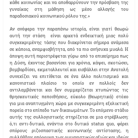
κάθε κοινωνίας και να αποθαρρύνουν την πρόσβαση της
γυναίκας στη μάθηση ως μέσο αλλαγής του
παραδοσιακού κοινωνικού ρόλου της.»
Αν ανέφερα την παραπάνω ιστορία, είναι γιατί θεωρώ
αυτή την στάση είναι αρκετά ενδεικτική μιας πολύ
συγκεκριμένης τάσης που διακρίνεται σήμερα ανάμεσα
σε κάποια, αναμφισβήτητα, από τα πιο ανήσυχα μυαλά. H
άποψη αυτή περιστρέφεται γύρω από το επιχείρημα πως
η Δύση, έχοντας βασανίσει για χρόνια, κάψει, σκοτώσει,
βομβαρδίσει, εκμεταλλευτεί και εισβάλλει στην Ανατολή
συνεχίζει να επιτίθεται σε ένα άλλο πολιτισμικό και
κανονιστικό πλαίσιο το οποίο εν πολλοίς δεν
αντιλαμβάνεται και δεν συμμερίζεται χτυπώντας τις
θρησκευτικές πεποιθήσεις, εύκολο (θεωρητικά) στόχο
για μια αναπτυγμένη χώρα με συγκεκριμένη εξελικτική
πορεία στο επίπεδο των δικαιωμάτων. Το επόμενο στάδιο
αυτής της συλλογιστικής στηρίζεται σε μια στρέβλωση:
ό,τι αντι-δυτικό, ενάντιο στο δυτικό status quo, φέρει
σπόρους ριζοσπαστικής κοινωνικής αντίστασης, η
συλλήβδην απόρριψη των ουμανιστικών αξιών και ιδεών