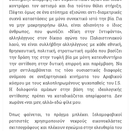
κοντράρει τον αστισμό και δια τούτου θέλει στήριξη.
Πέφτει όμως σε ένα ατόπημα: εξισώνει αντι-διαμετρικές
συχνά καταστάσεις με μόνο συνεκτικό ιστό την βία. Για
να μην μακρηγορήσω άλλο, είναι αδιανόητο ο ίδιος
άνθρωπος, που φωνάζει «Νίκη στην Ιντιφάντα»,
αλληλέγγυος στον δίκαιο αγώνα του Παλαιστινιακού
λαού, να είναι συλλήβδην αλληλέγγυος με κάθε εθνική,
θρησκευτική, πολιτική, στρατιωτική ομάδα που βασίζει
την δράση της στην τυφλή βία με μόνη κατευθυντήριο
την αντίθεση στην δυτική επιρροή και παρέμβαση. Να
μην αντιλαμβάνεται τις τόσο ουσιαστικές διαφορές
ανάμεσα σε ανεξαρτησιακά κινήματα του Αραβικού
κόσμου με τους καλοπληρωμένους ψυχοπαθείς του Ι.S.
Η δολοφονία αμάχων στην βάση της ιδεολογικής
αντίθεσης πρέπει να καταδικάζεται απερίφραστα. Δεν
χωράνε «ναι μεν, αλλά» εδώ φίλε μου.
Όπως φαίνεται, το πράγμα μπλέκει. Ισλαμοφοβικοί
ρατσιστές χρησιμοποιούν νεκρούς εικονοκλάστες
σκιτσογράφους και πλέκουν εγκώμια στην ελευθερία του