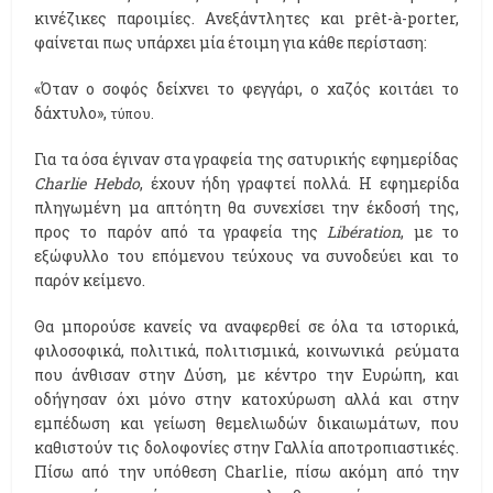
κινέζικες παροιμίες. Aνεξάντλητες και prêt-à-porter,
φαίνεται πως υπάρχει μία έτοιμη για κάθε περίσταση:
«Όταν ο σοφός δείχνει το φεγγάρι, ο χαζός κοιτάει το
δάχτυλο»,
τύπου.
Για τα όσα έγιναν στα γραφεία της σατυρικής εφημερίδας
Charlie Hebdo
, έχουν ήδη γραφτεί πολλά. Η εφημερίδα
πληγωμένη μα απτόητη θα συνεχίσει την έκδοσή της,
προς το παρόν από τα γραφεία της
Libération
, με το
εξώφυλλο του επόμενου τεύχους να συνοδεύει και το
παρόν κείμενο.
Θα μπορούσε κανείς να αναφερθεί σε όλα τα ιστορικά,
φιλοσοφικά, πολιτικά, πολιτισμικά, κοινωνικά ρεύματα
που άνθισαν στην Δύση, με κέντρο την Ευρώπη, και
οδήγησαν όχι μόνο στην κατοχύρωση αλλά και στην
εμπέδωση και γείωση θεμελιωδών δικαιωμάτων, που
καθιστούν τις δολοφονίες στην Γαλλία αποτροπιαστικές.
Πίσω από την υπόθεση Charlie, πίσω ακόμη από την