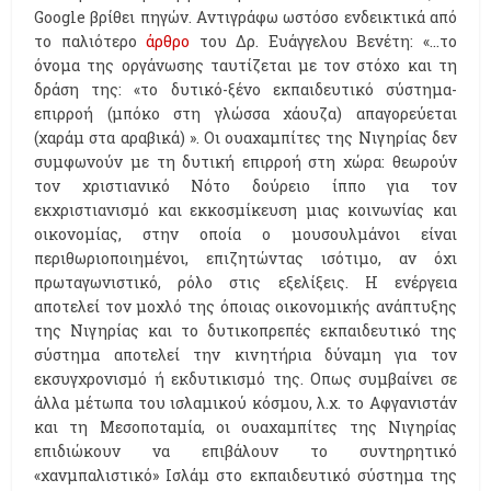
Google βρίθει πηγών. Aντιγράφω ωστόσο ενδεικτικά από
το παλιότερο
άρθρο
του Δρ. Ευάγγελου Βενέτη: «...το
όνομα της οργάνωσης ταυτίζεται με τον στόχο και τη
δράση της: «το δυτικό-ξένο εκπαιδευτικό σύστημα-
επιρροή (μπόκο στη γλώσσα χάουζα) απαγορεύεται
(χαράμ στα αραβικά) ». Οι ουαχαμπίτες της Νιγηρίας δεν
συμφωνούν με τη δυτική επιρροή στη χώρα: θεωρούν
τον χριστιανικό Νότο δούρειο ίππο για τον
εκχριστιανισμό και εκκοσμίκευση μιας κοινωνίας και
οικονομίας, στην οποία ο μουσουλμάνοι είναι
περιθωριοποιημένοι, επιζητώντας ισότιμο, αν όχι
πρωταγωνιστικό, ρόλο στις εξελίξεις. Η ενέργεια
αποτελεί τον μοχλό της όποιας οικονομικής ανάπτυξης
της Νιγηρίας και το δυτικοπρεπές εκπαιδευτικό της
σύστημα αποτελεί την κινητήρια δύναμη για τον
εκσυγχρονισμό ή εκδυτικισμό της. Οπως συμβαίνει σε
άλλα μέτωπα του ισλαμικού κόσμου, λ.χ. το Αφγανιστάν
και τη Μεσοποταμία, οι ουαχαμπίτες της Νιγηρίας
επιδιώκουν να επιβάλουν το συντηρητικό
«χανμπαλιστικό» Ισλάμ στο εκπαιδευτικό σύστημα της