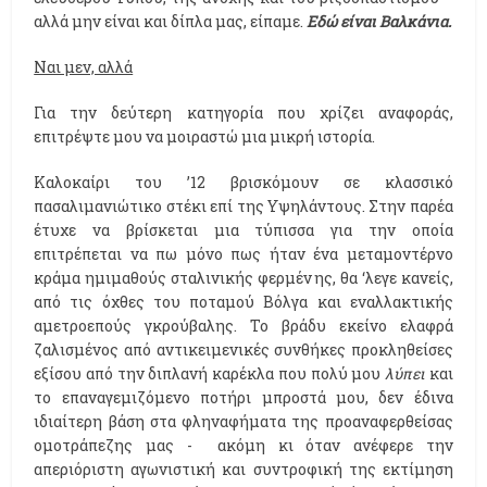
αλλά μην είναι και δίπλα μας, είπαμε.
Εδώ είναι Βαλκάνια.
Ναι μεν, αλλά
Για την δεύτερη κατηγορία που χρίζει αναφοράς,
επιτρέψτε μου να μοιραστώ μια μικρή ιστορία.
Καλοκαίρι του ’12 βρισκόμουν σε κλασσικό
πασαλιμανιώτικο στέκι επί της Υψηλάντους. Στην παρέα
έτυχε να βρίσκεται μια τύπισσα για την οποία
επιτρέπεται να πω μόνο πως ήταν ένα μεταμοντέρνο
κράμα ημιμαθούς σταλινικής φερμένης, θα ‘λεγε κανείς,
από τις όχθες του ποταμού Βόλγα και εναλλακτικής
αμετροεπούς γκρούβαλης. Το βράδυ εκείνο ελαφρά
ζαλισμένος από αντικειμενικές συνθήκες προκληθείσες
εξίσου από την διπλανή καρέκλα που πολύ μου
λύπει
και
το επαναγεμιζόμενο ποτήρι μπροστά μου, δεν έδινα
ιδιαίτερη βάση στα φληναφήματα της προαναφερθείσας
ομοτράπεζης μας - ακόμη κι όταν ανέφερε την
απεριόριστη αγωνιστική και συντροφική της εκτίμηση