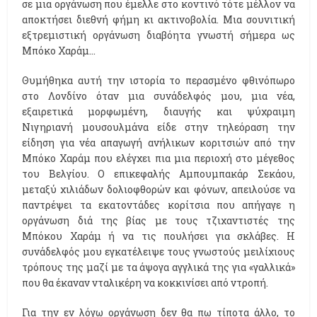
σε μια οργάνωση που έμελλε στο κοντινό τότε μέλλον να
αποκτήσει διεθνή φήμη κι ακτινοβολία. Μια σουνιτική
εξτρεμιστική οργάνωση διαβόητα γνωστή σήμερα ως
Μπόκο Χαράμ…
Θυμήθηκα αυτή την ιστορία το περασμένο φθινόπωρο
στο Λονδίνο όταν μια συνάδελφός μου, μια νέα,
εξαιρετικά μορφωμένη, διαυγής και ψύχραιμη
Νιγηριανή μουσουλμάνα είδε στην τηλεόραση την
είδηση για νέα απαγωγή ανήλικων κοριτσιών από την
Μπόκο Χαράμ που ελέγχει πια μια περιοχή στο μέγεθος
του Βελγίου. Ο επικεφαλής Αμπουμπακάρ Σεκάου,
μεταξύ χιλιάδων δολιοφθορών και φόνων, απειλούσε να
παντρέψει τα εκατοντάδες κορίτσια που απήγαγε η
οργάνωση διά της βίας με τους τζιχαντιστές της
Μπόκου Χαράμ ή να τις πουλήσει για σκλάβες. Η
συνάδελφός μου εγκατέλειψε τους γνωστούς μειλίχιους
τρόπους της μαζί με τα άψογα αγγλικά της για «γαλλικά»
που θα έκαναν νταλικέρη να κοκκινίσει από ντροπή.
Για την εν λόγω οργάνωση δεν θα πω τίποτα άλλο, το