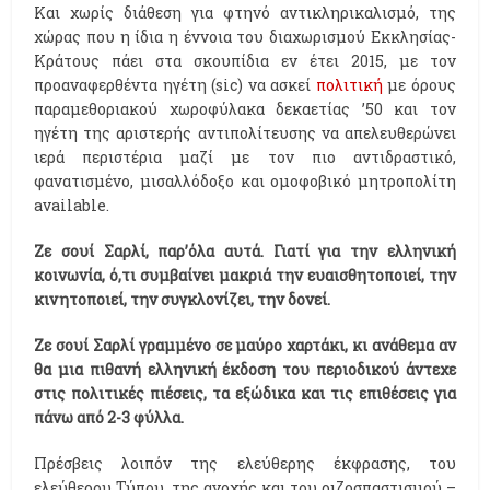
Και χωρίς διάθεση για φτηνό αντικληρικαλισμό, της
χώρας που η ίδια η έννοια του διαχωρισμού Εκκλησίας-
Κράτους πάει στα σκουπίδια εν έτει 2015, με τον
προαναφερθέντα ηγέτη (sic) να ασκεί
πολιτική
με όρους
παραμεθοριακού χωροφύλακα δεκαετίας ’50 και τον
ηγέτη της αριστερής αντιπολίτευσης να απελευθερώνει
ιερά περιστέρια μαζί με τον πιο αντιδραστικό,
φανατισμένο, μισαλλόδοξο και ομοφοβικό μητροπολίτη
available.
Ζε σουί Σαρλί, παρ’όλα αυτά. Γιατί για την ελληνική
κοινωνία, ό,τι συμβαίνει μακριά την ευαισθητοποιεί, την
κινητοποιεί, την συγκλονίζει, την δονεί.
Ζε σουί Σαρλί γραμμένο σε μαύρο χαρτάκι, κι ανάθεμα αν
θα μια πιθανή ελληνική έκδοση του περιοδικού άντεχε
στις πολιτικές πιέσεις, τα εξώδικα και τις επιθέσεις για
πάνω από 2-3 φύλλα.
Πρέσβεις λοιπόν της ελεύθερης έκφρασης, του
ελεύθερου Τύπου, της ανοχής και του ριζοσπαστισμού –