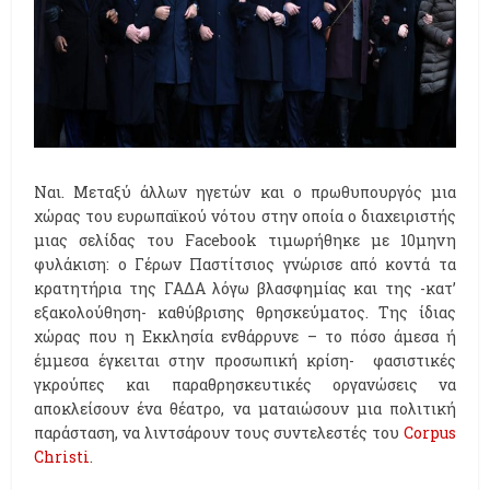
Ναι. Μεταξύ άλλων ηγετών και ο πρωθυπουργός μια
χώρας του ευρωπαϊκού νότου στην οποία o διαχειριστής
μιας σελίδας του Facebook τιμωρήθηκε με 10μηνη
φυλάκιση: ο Γέρων Παστίτσιος γνώρισε από κοντά τα
κρατητήρια της ΓΑΔΑ λόγω βλασφημίας και της -κατ’
εξακολούθηση- καθύβρισης θρησκεύματος. Της ίδιας
χώρας που η Εκκλησία ενθάρρυνε – το πόσο άμεσα ή
έμμεσα έγκειται στην προσωπική κρίση- φασιστικές
γκρούπες και παραθρησκευτικές οργανώσεις να
αποκλείσουν ένα θέατρο, να ματαιώσουν μια πολιτική
παράσταση, να λιντσάρουν τους συντελεστές του
Corpus
Christi
.