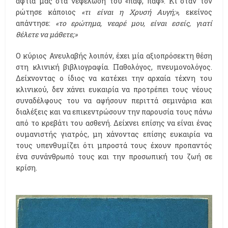
αφτιά μας στα νεφελώδη του «παφ, παφ». Κι όταν τον
ρώτησε κάποιος
«τι είναι η Χρυσή Αυγή;»
, εκείνος
απάντησε:
«το ερώτημα, νεαρέ μου, είναι εσείς, γιατί
θέλετε να μάθετε;»
Ο κύριος Ανευλαβής λοιπόν, έχει μία αξιοπρόσεκτη θέση
στη κλινική βιβλιογραφία. Παθολόγος, πνευμονολόγος.
Δείχνοντας ο ίδιος να κατέχει την αρχαία τέχνη του
κλινικού, δεν χάνει ευκαιρία να προτρέπει τους νέους
συναδέλφους του να αφήσουν περιττά σεμινάρια και
διαλέξεις και να επικεντρώσουν την παρουσία τους πάνω
από το κρεβάτι του ασθενή. Δείχνει επίσης να είναι ένας
ουμανιστής γιατρός, μη χάνοντας επίσης ευκαιρία να
τους υπενθυμίζει ότι μπροστά τους έχουν προπαντός
ένα συνάνθρωπό τους και την προσωπική του ζωή σε
κρίση.