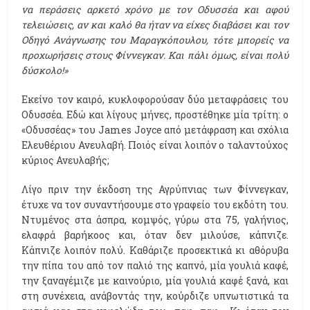
να περάσεις αρκετό χρόνο με τον Οδυσσέα και αφού
τελειώσεις, αν και καλό θα ήταν να είχες διαβάσει και τον
Οδηγό Ανάγνωσης του Μαραγκόπουλου, τότε μπορείς να
προχωρήσεις στους Φίννεγκαν. Και πάλι όμως, είναι πολύ
δύσκολο!»
Εκείνο τον καιρό, κυκλοφορούσαν δύο μεταφράσεις του
Οδυσσέα. Εδώ και λίγους μήνες, προστέθηκε μία τρίτη: ο
«Οδυσσέας» του James Joyce από μετάφραση και σχόλια
Ελευθέριου Ανευλαβή. Ποιός είναι λοιπόν ο ταλαντούχος
κύριος Ανευλαβής;
Λίγο πριν την έκδοση της Αγρύπνιας των Φίννεγκαν,
έτυχε να τον συναντήσουμε στο γραφείο του εκδότη του.
Ντυμένος στα άσπρα, κομψός, γύρω στα 75, γαλήνιος,
ελαφρά βαρήκοος και, όταν δεν μιλούσε, κάπνιζε.
Κάπνιζε λοιπόν πολύ. Καθάριζε προσεκτικά κι αθόρυβα
την πίπα του από τον παλιό της καπνό, μία γουλιά καφέ,
την ξαναγέμιζε με καινούριο, μία γουλιά καφέ ξανά, και
στη συνέχεια, ανάβοντάς την, κούρδιζε υπνωτιστικά τα