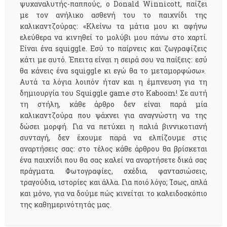
ψυχαναλυτής-παππούς, ο Donald Winnicott, παίζει
με τον ανήλικο ασθενή του το παιχνίδι της
καλικαντζούρας: «Κλείνω τα μάτια μου κι αφήνω
ελεύθερα να κινηθεί το μολύβι μου πάνω στο χαρτί.
Είναι ένα squiggle. Εσύ το παίρνεις και ζωγραφίζεις
κάτι με αυτό. Έπειτα είναι η σειρά σου να παίξεις: εσύ
θα κάνεις ένα squiggle κι εγώ θα το μεταμορφώσω».
Αυτά τα λόγια λοιπόν ήταν και η έμπνευση για τη
δημιουργία του Squiggle game στο Kaboom! Σε αυτή
τη στήλη, κάθε άρθρο δεν είναι παρά μία
καλικαντζούρα που ψάχνει για αναγνώστη να της
δώσει μορφή. Για να πετύχει η παλιά βιννικοτιανή
συνταγή, δεν έχουμε παρά να ελπίζουμε στις
αναρτήσεις σας: στο τέλος κάθε άρθρου θα βρίσκεται
ένα παιχνίδι που θα σας καλεί να αναρτήσετε δικά σας
πράγματα. Φωτογραφίες, σχέδια, φαντασιώσεις,
τραγούδια, ιστορίες και άλλα. Για ποιό λόγο; Ίσως, απλά
και μόνο, για να δούμε πώς κινείται το καλειδοσκόπιο
της καθημερινότητάς μας.