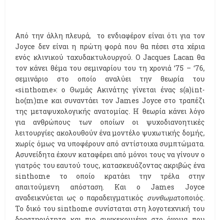
Από την άλλη πλευρά, το ενδιαφέρον είναι ότι για τον
Joyce δεν είναι η πρώτη φορά που θα πέσει στα χέρια
ενός κλινικού ταχυδακτυλουργού. O Jacques Lacan θα
τον κάνει θέμα του σεμιναρίου του τη χρονιά ‘75 – ‘76,
σεμινάριο στο οποίο αναλύει την θεωρία του
«sinthome»: ο Θωμάς Ακινάτης γίνεται ένας s(a)int-
ho(m)me
και συναντάει τον James Joyce στο τραπέζι
της μεταψυχολογικής ανατομίας. H θεωρία κάνει λόγο
για ανθρώπους των οποίων οι ψυχοδιανοητικές
λειτουργίες ακολουθούν ένα μοντέλο ψυχωτικής δομής,
χωρίς όμως να υποφέρουν από αντίστοιχα συμπτώματα.
Ασυνείδητα έχουν καταφέρει από μόνοι τους να γίνουν ο
γιατρός του εαυτού τους, κατασκευάζοντας ακριβώς ένα
sinthome το οποίο κρατάει την τρέλα στην
απαιτούμενη απόσταση. Και ο James Joyce
αναδεικνύεται ως ο παραδειγματικός
συνθωμα
τοποιός.
Το δικό του sinthome συνίσταται στη λογοτεχνική του
δραστηριότητα και πιο συγκεκριμένα στο όνομα που