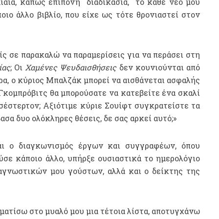
μιαία, κάπως επίπονη
διαδικασία,
το κάθε νέο μου
οιο άλλο βιβλίο, που είχε ως τότε θρονιαστεί στον
είς σε παρακαλώ να παραμερίσεις για να περάσει στη
ίας
; Οι
Χαμένες Ψευδαισθήσεις
δεν κουνιούνται από
ώρα, ο κύριος Μπαλζάκ μπορεί να αισθάνεται ασφαλής
κομπρόβιτς θα μπορούσατε να κατεβείτε ένα σκαλί
Τσέστερτον; Αξιότιμε κύριε Σουίφτ συγκρατείστε τα
ασα δυο ολόκληρες θέσεις, δε σας αρκεί αυτό;»
αι ο διαγκωνισμός έργων και συγγραφέων, όπου
ύσε κάποιο άλλο, υπήρξε ουσιαστικά το ημερολόγιο
γνωστικών μου γούστων, αλλά και ο δείκτης της
ηματίσω στο μυαλό μου μια τέτοια λίστα, αποτυγχάνω