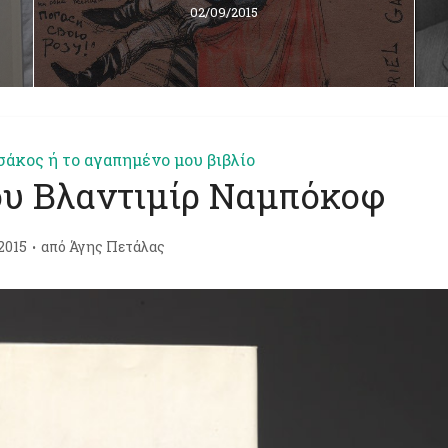
02/09/2015
σάκος ή το αγαπημένο μου βιβλίο
ου Βλαντιμίρ Ναμπόκοφ
2015
από
Άγης Πετάλας