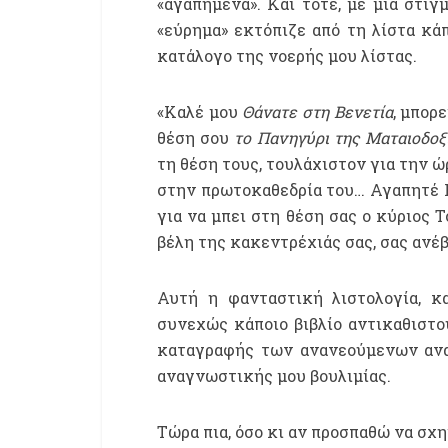
«αγαπημένα». Και τότε, με μια στιγ
«εύρημα» εκτόπιζε από τη λίστα κάπ
κατάλογο της νοερής μου λίστας.
«Καλέ μου
Θάνατε στη Βενετία
, μπορ
θέση σου
το Πανηγύρι της Ματαιοδοξ
τη θέση τους, τουλάχιστον για την 
στην πρωτοκαθεδρία του… Αγαπητέ Γ
για να μπει στη θέση σας ο κύριος 
βέλη της κακεντρέχιάς σας, σας ανέβ
Αυτή η φανταστική λιστολογία, κ
συνεχώς κάποιο βιβλίο αντικαθιστο
καταγραφής των ανανεούμενων ανα
αναγνωστικής μου βουλιμίας.
Τώρα πια, όσο κι αν προσπαθώ να σχ