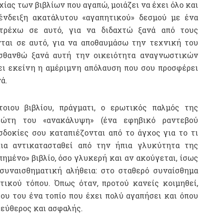
χίας των βιβλίων που αγαπώ, μοιάζει να έχει όλο και
ένδειξη ακατάλυτου «αγαπητικού» δεσμού με ένα
ατρέχω σε αυτό, για να διδαχτώ ξανά από τους
ται σε αυτό, για να αποθαυμάσω την τεχνική του
αισθανθώ ξανά αυτή την οικειότητα αναγνωστικών
ει εκείνη η αμέριμνη απόλαυση που σου προσφέρει
ά.
ιου βιβλίου, πράγματι, ο ερωτικός παλμός της
ώτη του «ανακάλυψη» (ένα εφηβικό ραντεβού
σδοκίες σου καταπιέζονται από το άγχος για το τι
πια αντικατασταθεί από την ήπια γλυκύτητα της
πημένο» βιβλίο, όσο γλυκερή και αν ακούγεται, ίσως
 συναισθηματική αλήθεια: στο σταθερό συναίσθημα
ικού τόπου. Όπως όταν, προτού κανείς κοιμηθεί,
ρου του ένα τοπίο που έχει πολύ αγαπήσει και όπου
λεύθερος και ασφαλής.