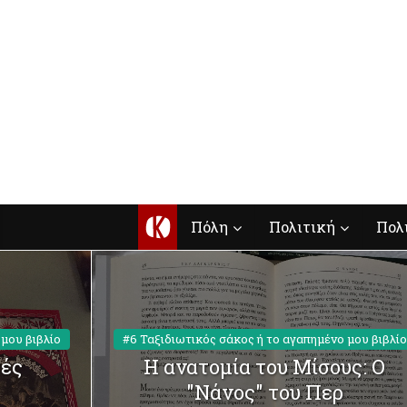
Κ
Πόλη
Πολιτική
Πολ
μου βιβλίο
#6 Ταξιδιωτικός σάκος ή το αγαπημένο μου βιβλίο
πές
Η ανατομία του Μίσους: Ο
"Νάνος" του Περ