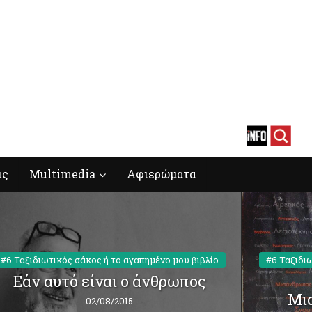
ις
Multimedia
Αφιερώματα
#6 Ταξιδιωτικός σάκος ή το αγαπημένο μου βιβλίο
#6 Ταξιδι
Εάν αυτό είναι ο άνθρωπος
Mια
02/08/2015