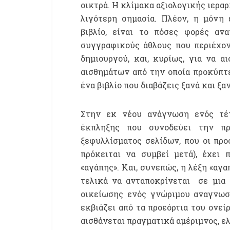
οικτρά. Η κλίμακα αξιολογικής ιεραρ
λιγότερη σημασία. Πλέον, η μόνη 
βιβλίο, είναι το πόσες φορές αν
συγγραφικούς άθλους που περιέχον
δημιουργού, και, κυρίως, για να 
αισθημάτων από την οποία προκύπτ
ένα βιβλίο που διαβάζεις ξανά και ξαν
Στην εκ νέου ανάγνωση ενός τέτο
έκπληξης που συνοδεύει την πρ
ξεφυλλίσματος σελίδων, που οι προ
πρόκειται να συμβεί μετά), έχει 
«αγάπης». Και, συνεπώς, η λέξη «αγα
τελικά να ανταποκρίνεται
σε μια
οικείωσης ενός γνώριμου αναγνωστ
εκβιάζει από τα προεόρτια του ονεί
αισθάνεται πραγματικά αμέριμνος, ε