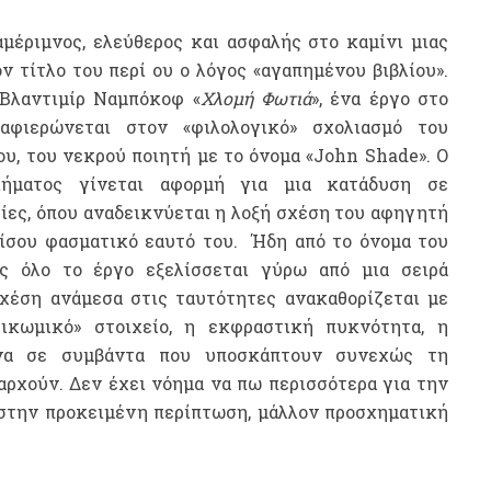
αμέριμνος, ελεύθερος και ασφαλής στο καμίνι μιας
ν τίτλο του περί ου ο λόγος «αγαπημένου βιβλίου».
 Βλαντιμίρ Ναμπόκοφ «
Χλομή Φωτιά
», ένα έργο στο
αφιερώνεται στον «φιλολογικό» σχολιασμό του
ου, του νεκρού ποιητή με το όνομα «John Shade». Ο
ήματος γίνεται αφορμή για μια κατάδυση σε
ίες, όπου αναδεικνύεται η λοξή σχέση του αφηγητή
ίσου φασματικό εαυτό του.
Ήδη από το όνομα του
ως όλο το έργο εξελίσσεται γύρω από μια σειρά
χέση ανάμεσα στις ταυτότητες ανακαθορίζεται με
ικωμικό» στοιχείο, η εκφραστική πυκνότητα, η
μενα σε συμβάντα που υποσκάπτουν συνεχώς τη
ρχούν. Δεν έχει νόημα να πω περισσότερα για την
, στην προκειμένη περίπτωση, μάλλον προσχηματική