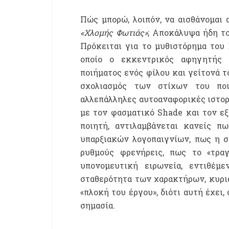
Πώς μπορώ, λοιπόν, να αισθάνομαι 
«Χλομής Φωτιάς»
; Αποκάλυψα ήδη το
Πρόκειται για το μυθιστόρημα του
οποίο ο εκκεντρικός αφηγητής 
ποιήματος ενός φίλου και γείτονά τ
σχολιασμός των στίχων του ποι
αλλεπάλληλες αυτοαναφορικές ιστορ
με τον φασματικό Shade και τον εξ
ποιητή, αντιλαμβάνεται κανείς π
υπαρξιακών λογοπαιγνίων, πως η σ
ρυθμούς φρενήρεις, πως το «τραγ
υπονομευτική ειρωνεία, εντιθέ
σταθερότητα των χαρακτήρων, κυρια
«πλοκή του έργου», διότι αυτή έχει
σημασία.