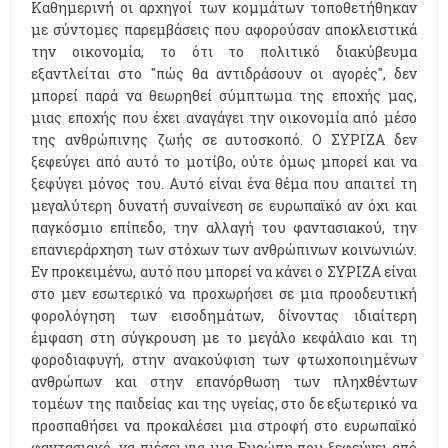
Καθημερινή οι αρχηγοί των κομμάτων τοποθετήθηκαν
με σύντομες παρεμβάσεις που αφορούσαν αποκλειστικά
την οικονομία, το ότι το πολιτικό διακύβευμα
εξαντλείται στο "πώς θα αντιδράσουν οι αγορές", δεν
μπορεί παρά να θεωρηθεί σύμπτωμα της εποχής μας,
μιας εποχής που έχει αναγάγει την οικονομία από μέσο
της ανθρώπινης ζωής σε αυτοσκοπό. Ο ΣΥΡΙΖΑ δεν
ξεφεύγει από αυτό το μοτίβο, ούτε όμως μπορεί και να
ξεφύγει μόνος του. Αυτό είναι ένα θέμα που απαιτεί τη
μεγαλύτερη δυνατή συναίνεση σε ευρωπαϊκό αν όχι και
παγκόσμιο επίπεδο, την αλλαγή του φαντασιακού, την
επανιεράρχηση των στόχων των ανθρώπινων κοινωνιών.
Εν προκειμένω, αυτό που μπορεί να κάνει ο ΣΥΡΙΖΑ είναι
στο μεν εσωτερικό να προχωρήσει σε μια προοδευτική
φορολόγηση των εισοδημάτων, δίνοντας ιδιαίτερη
έμφαση στη σύγκρουση με το μεγάλο κεφάλαιο και τη
φοροδιαφυγή, στην ανακούφιση των φτωχοποιημένων
ανθρώπων και στην επανόρθωση των πληχθέντων
τομέων της παιδείας και της υγείας, στο δε εξωτερικό να
προσπαθήσει να προκαλέσει μια στροφή στο ευρωπαϊκό
φαντασιακό, να πιέσει για μια Ευρώπη που ξεφεύγει από