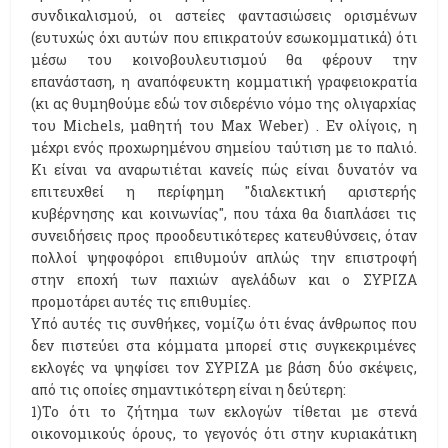
συνδικαλισμού, οι αστείες φαντασιώσεις ορισμένων
(ευτυχώς όχι αυτών που επικρατούν εσωκομματικά) ότι
μέσω του κοινοβουλευτισμού θα φέρουν την
επανάσταση, η αναπόφευκτη κομματική γραφειοκρατία
(κι ας θυμηθούμε εδώ τον σιδερένιο νόμο της ολιγαρχίας
του Michels, μαθητή του Max Weber) . Εν ολίγοις, η
μέχρι ενός προχωρημένου σημείου ταύτιση με το παλιό.
Κι είναι να αναρωτιέται κανείς πώς είναι δυνατόν να
επιτευχθεί η περίφημη "διαλεκτική αριστερής
κυβέρνησης και κοινωνίας", που τάχα θα διαπλάσει τις
συνειδήσεις προς προοδευτικότερες κατευθύνσεις, όταν
πολλοί ψηφοφόροι επιθυμούν απλώς την επιστροφή
στην εποχή των παχιών αγελάδων και ο ΣΥΡΙΖΑ
προμοτάρει αυτές τις επιθυμίες.
Υπό αυτές τις συνθήκες, νομίζω ότι ένας άνθρωπος που
δεν πιστεύει στα κόμματα μπορεί στις συγκεκριμένες
εκλογές να ψηφίσει τον ΣΥΡΙΖΑ με βάση δύο σκέψεις,
από τις οποίες σημαντικότερη είναι η δεύτερη:
1)Το ότι το ζήτημα των εκλογών τίθεται με στενά
οικονομικούς όρους, το γεγονός ότι στην κυριακάτικη