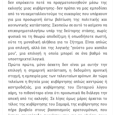
δεν επρόκειτο ποτέ να πραγματοποιηθούν μέσω της
εκλογής μιας κυβέρνησης- δεν πρέπει να μας εμποδίσει
από το να εκμεταλλευτούμε τις ευκαιρίες που υπάρχουν
για μια προσωρινή έστω βελτίωση της πολιτικής και
κοινωνικής κατάστασης. Σκοπεύω σε αυτό το κείμενο να
επιχειρηματολογήσω υπέρ της δεύτερης στάσης, χωρίς
φυσικά να τη θεωρώ αποδείξιμη ή οπωσδήποτε σωστή,
ούτε τη μοναδική αλήθεια για το ζήτημα. Είναι απλώς
μια επιλογή, αλλά όχι της λογικής "γούστο μου καπέλο
μου", μια επιλογή η οποία μπορεί σε ένα βαθμό να
υποστηριχτεί λογικά.
Πρώτα πρώτα, μόνο άσχετη δεν είναι με αυτήν την
επιλογή η σημερινή κατάσταση, η δεδομένη χρονική
στιγμή, η εμπειρία μας των τελευταίων χρόνων. Αν τώρα
τελείωνε η θητεία μιας κυβέρνησης απλώς κεντρώας ή
κεντροδεξιάς, μια κυβέρνησης του Ποταμιού λόγου
χάρη, το πιθανότερο είναι ότι προσωπικά θα διάλεγα την
αποχή από τις εκλογές. Σε λίγες όμως μέρες έρχεται το
τέλος της κυβέρνησης του Σαμαρά, της κυβέρνησης που
πήρε βραβείο στους βασανισμούς κρατουμένων, που