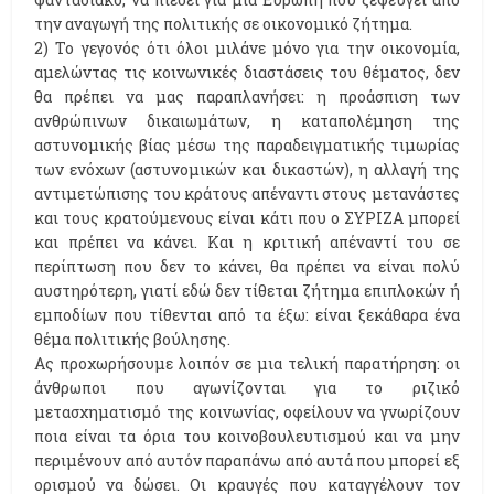
την αναγωγή της πολιτικής σε οικονομικό ζήτημα.
2) Το γεγονός ότι όλοι μιλάνε μόνο για την οικονομία,
αμελώντας τις κοινωνικές διαστάσεις του θέματος, δεν
θα πρέπει να μας παραπλανήσει: η προάσπιση των
ανθρώπινων δικαιωμάτων, η καταπολέμηση της
αστυνομικής βίας μέσω της παραδειγματικής τιμωρίας
των ενόχων (αστυνομικών και δικαστών), η αλλαγή της
αντιμετώπισης του κράτους απέναντι στους μετανάστες
και τους κρατούμενους είναι κάτι που ο ΣΥΡΙΖΑ μπορεί
και πρέπει να κάνει. Και η κριτική απέναντί του σε
περίπτωση που δεν το κάνει, θα πρέπει να είναι πολύ
αυστηρότερη, γιατί εδώ δεν τίθεται ζήτημα επιπλοκών ή
εμποδίων που τίθενται από τα έξω: είναι ξεκάθαρα ένα
θέμα πολιτικής βούλησης.
Ας προχωρήσουμε λοιπόν σε μια τελική παρατήρηση: οι
άνθρωποι που αγωνίζονται για το ριζικό
μετασχηματισμό της κοινωνίας, οφείλουν να γνωρίζουν
ποια είναι τα όρια του κοινοβουλευτισμού και να μην
περιμένουν από αυτόν παραπάνω από αυτά που μπορεί εξ
ορισμού να δώσει. Οι κραυγές που καταγγέλουν τον