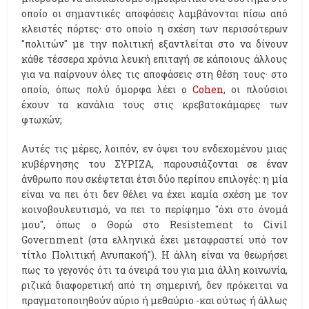
οποίο οι σημαντικές αποφάσεις λαμβάνονται πίσω από
κλειστές πόρτες· στο οποίο η σχέση των περισσότερων
"πολιτών" με την πολιτική εξαντλείται στο να δίνουν
κάθε τέσσερα χρόνια λευκή επιταγή σε κάποιους άλλους
για να παίρνουν όλες τις αποφάσεις στη θέση τους· στο
οποίο, όπως πολύ όμορφα λέει ο
Cohen
, οι πλούσιοι
έχουν τα κανάλια τους στις κρεβατοκάμαρες των
φτωχών;
Αυτές τις μέρες, λοιπόν, εν όψει του ενδεχομένου μιας
κυβέρνησης του ΣΥΡΙΖΑ, παρουσιάζονται σε έναν
άνθρωπο που σκέφτεται έτσι δύο περίπου επιλογές: η μία
είναι να πει ότι δεν θέλει να έχει καμία σχέση με τον
κοινοβουλευτισμό, να πει το περίφημο "όχι στο όνομά
μου", όπως ο Θορώ στο Resistement to Civil
Government (στα ελληνικά έχει μεταφραστεί υπό τον
τίτλο Πολιτική Ανυπακοή"). Η άλλη είναι να θεωρήσει
πως το γεγονός ότι τα όνειρά του για μια άλλη κοινωνία,
ριζικά διαφορετική από τη σημερινή, δεν πρόκειται να
πραγματοποιηθούν αύριο ή μεθαύριο -και ούτως ή άλλως