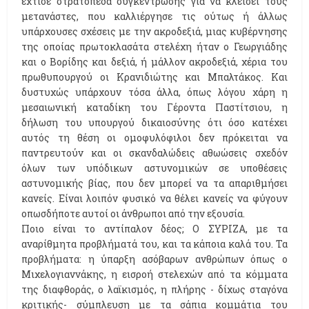
έχτισε στρατόπεδα συγκέντρωσης για να κλείσει τους
μετανάστες, που καλλιέργησε τις ούτως ή άλλως
υπάρχουσες σχέσεις με την ακροδεξιά, μιας κυβέρνησης
της οποίας πρωτοκλασάτα στελέχη ήταν ο Γεωργιάδης
και ο Βορίδης και δεξιά, ή μάλλον ακροδεξιά, χέρια του
πρωθυπουργού οι Κρανιδιώτης και Μπαλτάκος. Και
δυστυχώς υπάρχουν τόσα άλλα, όπως λόγου χάρη η
μεσαιωνική καταδίκη του Γέροντα Παστίτσιου, η
δήλωση του υπουργού δικαιοσύνης ότι όσο κατέχει
αυτός τη θέση οι ομοφυλόφιλοι δεν πρόκειται να
παντρευτούν και οι σκανδαλώδεις αθωώσεις σχεδόν
όλων των υπόδικων αστυνομικών σε υποθέσεις
αστυνομικής βίας, που δεν μπορεί να τα απαριθμήσει
κανείς. Είναι λοιπόν φυσικό να θέλει κανείς να φύγουν
οπωσδήποτε αυτοί οι άνθρωποι από την εξουσία.
Ποιο είναι το αντίπαλον δέος; Ο ΣΥΡΙΖΑ, με τα
αναρίθμητα προβλήματά του, και τα κάποια καλά του. Τα
προβλήματα: η ύπαρξη ασόβαρων ανθρώπων όπως ο
Μιχελογιαννάκης, η εισροή στελεχών από τα κόμματα
της διαφθοράς, ο λαϊκισμός, η πλήρης - δίχως σταγόνα
κριτικής- σύμπλευση με τα σάπια κομμάτια του