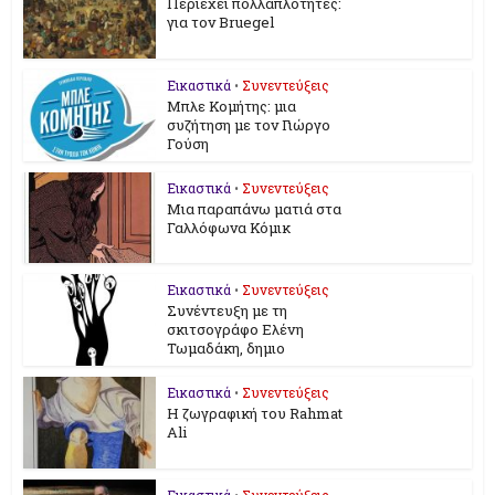
Περιέχει πολλαπλότητες:
για τον Bruegel
Εικαστικά
•
Συνεντεύξεις
Μπλε Κομήτης: μια
συζήτηση με τον Γιώργο
Γούση
Εικαστικά
•
Συνεντεύξεις
Μια παραπάνω ματιά στα
Γαλλόφωνα Κόμικ
Εικαστικά
•
Συνεντεύξεις
Συνέντευξη με τη
σκιτσογράφο Ελένη
Τωμαδάκη, δημιο
Εικαστικά
•
Συνεντεύξεις
Η ζωγραφική του Rahmat
Ali
Εικαστικά
•
Συνεντεύξεις