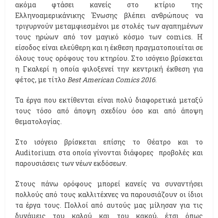
ακόμα φτάσει κανείς στο κτίριο της
Ελληνοαμερικάνικης Ένωσης βλέπει ανθρώπους να
τριγυρνούν μεταμφιεσμένοι με στολές των αγαπημένων
τους ηρώων από τον μαγικό κόσμο των comics. Η
είσοδος είναι ελεύθερη και η έκθεση πραγματοποιείται σε
όλους τους ορόφους του κτηρίου. Στο ισόγειο βρίσκεται
η Γκαλερί η οποία φιλοξενεί την κεντρική έκθεση για
φέτος, με τίτλο
Best American Comics 2016
.
Τα έργα που εκτίθενται είναι πολύ διαφορετικά μεταξύ
τους τόσο από άποψη σχεδίου όσο και από άποψη
θεματολογίας.
Στο ισόγειο βρίσκεται επίσης το Θέατρο και το
Auditorium στα οποία γίνονται διάφορες προβολές και
παρουσιάσεις των νέων εκδόσεων.
Στους πάνω ορόφους μπορεί κανείς να συναντήσει
πολλούς από τους καλλιτέχνες να παρουσιάζουν οι ίδιοι
τα έργα τους. Πολλοί από αυτούς μας μίλησαν για τις
δυνάμεις του καλού και του κακού, έτσι όπως