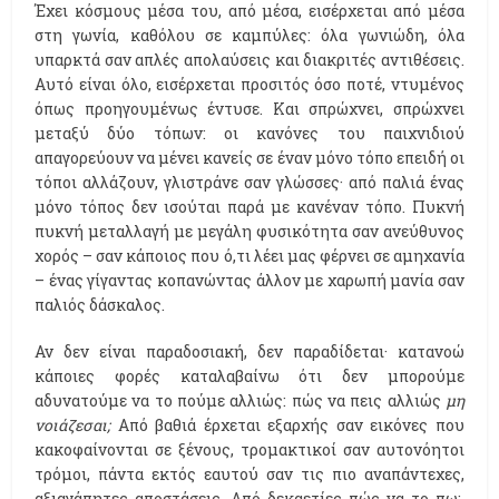
Έχει κόσμους μέσα του, από μέσα, εισέρχεται από μέσα
στη γωνία, καθόλου σε καμπύλες: όλα γωνιώδη, όλα
υπαρκτά σαν απλές απολαύσεις και διακριτές αντιθέσεις.
Αυτό είναι όλο, εισέρχεται προσιτός όσο ποτέ, ντυμένος
όπως προηγουμένως έντυσε. Και σπρώχνει, σπρώχνει
μεταξύ δύο τόπων: οι κανόνες του παιχνιδιού
απαγορεύουν να μένει κανείς σε έναν μόνο τόπο επειδή οι
τόποι αλλάζουν, γλιστράνε σαν γλώσσες· από παλιά ένας
μόνο τόπος δεν ισούται παρά με κανέναν τόπο. Πυκνή
πυκνή μεταλλαγή με μεγάλη φυσικότητα σαν ανεύθυνος
χορός – σαν κάποιος που ό,τι λέει μας φέρνει σε αμηχανία
– ένας γίγαντας κοπανώντας άλλον με χαρωπή μανία σαν
παλιός δάσκαλος.
Αν δεν είναι παραδοσιακή, δεν παραδίδεται· κατανοώ
κάποιες φορές καταλαβαίνω ότι δεν μπορούμε
αδυνατούμε να το πούμε αλλιώς: πώς να πεις αλλιώς
μη
νοιάζεσαι;
Από βαθιά έρχεται εξαρχής σαν εικόνες που
κακοφαίνονται σε ξένους, τρομακτικοί σαν αυτονόητοι
τρόμοι, πάντα εκτός εαυτού σαν τις πιο αναπάντεχες,
αξιαγάπητες αποστάσεις. Από δεκαετίες πώς να το πω;,