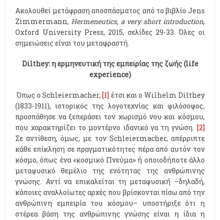
Ακολουθεί μετάφραση αποσπάσματος από το βιβλίο Jens
Zimmermann,
Hermeneutics, a very short introduction
,
Oxford University Press, 2015, σελίδες 29-33. Όλες οι
σημειώσεις είναι του μεταφραστή.
Dilthey: η ερμηνευτική της εμπειρίας της ζωής (
life
experience)
Όπως ο Schleiermacher,
[1]
έτσι και ο Wilhelm Dilthey
(1833-1911), ιστορικός της λογοτεχνίας και φιλόσοφος,
προσπάθησε να ξεπεράσει τον χωρισμό νου και κόσμου,
που χαρακτηρίζει το μοντέρνο ιδανικό γα τη γνώση.
[2]
Σε αντίθεση, όμως, με τον Schleiermacher, απέρριπτε
κάθε επίκληση σε πραγματικότητες πέρα από αυτόν τον
κόσμο, όπως ένα «κοσμικό Πνεύμα» ή οποιοδήποτε άλλο
μεταφυσικό θεμέλιο της ενότητας της ανθρώπινης
γνώσης. Αντί να επικαλείται τη μεταφυσική –δηλαδή,
κάποιες αναλλοίωτες αρχές που βρίσκονται πίσω από την
ανθρώπινη εμπειρία του κόσμου– υποστήριξε ότι η
στέρεα βάση της ανθρώπινης γνώσης είναι η ίδια η