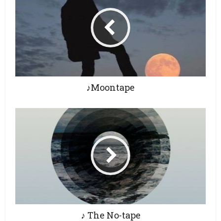
♪Moontape
♪ The No-tape