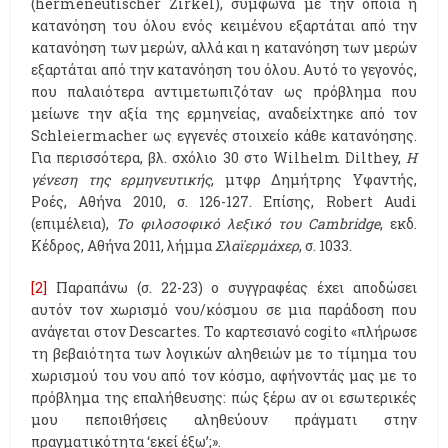
(hermeneutischer Zirkel), σύμφωνα με την οποία η
κατανόηση του όλου ενός κειμένου εξαρτάται από την
κατανόηση των μερών, αλλά και η κατανόηση των μερών
εξαρτάται από την κατανόηση του όλου. Αυτό το γεγονός,
που παλαιότερα αντιμετωπιζόταν ως πρόβλημα που
μείωνε την αξία της ερμηνείας, αναδείχτηκε από τον
Schleiermacher ως εγγενές στοιχείο κάθε κατανόησης.
Για περισσότερα, βλ. σχόλιο 30 στο Wilhelm Dilthey,
Η
γένεση της ερμηνευτικής
, μτφρ Δημήτρης Υφαντής,
Ροές, Αθήνα 2010, σ. 126-127. Επίσης, Robert Audi
(επιμέλεια),
Το φιλοσοφικό λεξικό του Cambridge
, εκδ.
Κέδρος, Αθήνα 2011, λήμμα
Σλαϊερμάχερ
, σ. 1033.
[2]
Παραπάνω (σ. 22-23) ο συγγραφέας έχει αποδώσει
αυτόν τον χωρισμό νου/κόσμου σε μια παράδοση που
ανάγεται στον Descartes. Το καρτεσιανό cogito «πλήρωσε
τη βεβαιότητα των λογικών αληθειών με το τίμημα του
χωρισμού του νου από τον κόσμο, αφήνοντάς μας με το
πρόβλημα της επαλήθευσης: πώς ξέρω αν οι εσωτερικές
μου πεποιθήσεις αληθεύουν πράγματι στην
πραγματικότητα ‘εκεί έξω’;».