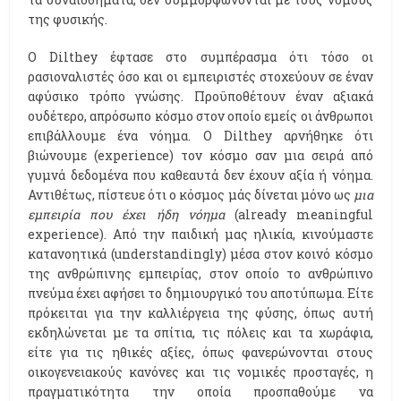
της φυσικής.
Ο Dilthey έφτασε στο συμπέρασμα ότι τόσο οι
ρασιοναλιστές όσο και οι εμπειριστές στοχεύουν σε έναν
αφύσικο τρόπο γνώσης. Προϋποθέτουν έναν αξιακά
ουδέτερο, απρόσωπο κόσμο στον οποίο εμείς οι άνθρωποι
επιβάλλουμε ένα νόημα. Ο Dilthey αρνήθηκε ότι
βιώνουμε (experience) τον κόσμο σαν μια σειρά από
γυμνά δεδομένα που καθεαυτά δεν έχουν αξία ή νόημα.
Αντιθέτως, πίστευε ότι ο κόσμος μάς δίνεται μόνο ως
μια
εμπειρία που έχει ήδη νόημα
(already meaningful
experience). Από την παιδική μας ηλικία, κινούμαστε
κατανοητικά (understandingly) μέσα στον κοινό κόσμο
της ανθρώπινης εμπειρίας, στον οποίο το ανθρώπινο
πνεύμα έχει αφήσει το δημιουργικό του αποτύπωμα. Είτε
πρόκειται για την καλλιέργεια της φύσης, όπως αυτή
εκδηλώνεται με τα σπίτια, τις πόλεις και τα χωράφια,
είτε για τις ηθικές αξίες, όπως φανερώνονται στους
οικογενειακούς κανόνες και τις νομικές προσταγές, η
πραγματικότητα την οποία προσπαθούμε να