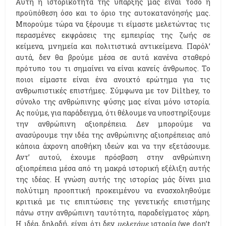
Αυτή η ιστορικότητα της ύπαρξής μας είναι τόσο η
προϋπόθεση όσο και το όριο της αυτοκατανόησής μας.
Μπορούμε τώρα να ξέρουμε τι είμαστε μελετώντας τις
περασμένες εκφράσεις της εμπειρίας της ζωής σε
κείμενα, μνημεία και πολιτιστικά αντικείμενα. Παρόλ’
αυτά, δεν θα βρούμε μέσα σε αυτά κανένα σταθερό
πρότυπο του τι σημαίνει να είναι κανείς άνθρωπος. Το
ποιοι είμαστε είναι ένα ανοιχτό ερώτημα για τις
ανθρωπιστικές επιστήμες. Σύμφωνα με τον Dilthey, το
σύνολο της ανθρώπινης φύσης μας είναι μόνο ιστορία.
Ας πούμε, για παράδειγμα, ότι θέλουμε να υποστηρίξουμε
την ανθρώπινη αξιοπρέπεια. Δεν μπορούμε να
ανασύρουμε την ιδέα της ανθρώπινης αξιοπρέπειας από
κάποια άχρονη αποθήκη ιδεών και να την εξετάσουμε.
Αντ’ αυτού, έχουμε πρόσβαση στην ανθρώπινη
αξιοπρέπεια μέσα από τη μακρά ιστορική εξέλιξη αυτής
της ιδέας. Η γνώση αυτής της ιστορίας μάς δίνει μια
πολύτιμη προοπτική προκειμένου να ενασχοληθούμε
κριτικά με τις επιπτώσεις της γενετικής επιστήμης
πάνω στην ανθρώπινη ταυτότητα, παραδείγματος χάρη.
Η ιδέα, δηλαδή, είναι ότι δεν
μελετάμε
ιστορία (we don’t