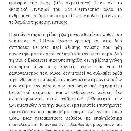
εμπειρία της ζωής (life experience). Έτσι, όχι το
«κοσμικό Πνεύμα» του Schleiermacher, αλλά το
ανθρώπινο πνεύμα που σχηματίζει τον πολιτισμό γίνεται
το θεμέλιο της ερμηνευτικής.
Προτείνοντας ότι η ίδια η ζωή είναι ο θεμέλιος λίθος του
νοήματος, ο Dilthey άσκησε κριτική και στις δύο
αντίπαλες θεωρίες περί βέβαιης γνώσης που ήδη
συναντήσαμε, τον ρασιοναλισμό και τον εμπειρισμό. Από
τη μία, ο Descartes είχε υποστηρίξει ότι η βέβαια γνώση
ενυπάρχει μόνο στις λογικές αρχές του νου. Ο
ρασιοναλισμός του, όμως, δεν μπορεί να συλλάβει ορθά
την ανθρώπινη εμπειρία της πραγματικότητας, αφού δεν
συναντάμε τον κόσμο σαν μια σειρά από αφηρημένα
θεωρητικά σχήματα και οι ανθρώπινες σχέσεις δεν
ανταποκρίνονται στην αριθμητική βεβαιότητα των
μαθηματικών. Από την άλλη, οι εμπειριστές επιστήμονες
ισχυρίζονταν ότι αποκτούμε πραγματική γνώση μόνο
μέσω μιας πειραματικής μεθόδου με επαληθεύσιμα
αποτελέσματα. Η ανθρώπινη ελευθερία, όμως, όπως και
τα συναισθήματα, δεν συμμορφώνονται με τους νόμους