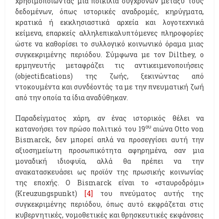
χρησιμοποιώντας μια ποικιλία σύγχρονων μεταξύ τους
δεδομένων, όπως ιστορικές αναδρομές, κηρύγματα,
κρατικά ή εκκλησιαστικά αρχεία και λογοτεχνικά
κείμενα, επαρκείς αλληλεπικαλυπτόμενες πληροφορίες
ώστε να καθορίσει το συλλογικό κοινωνικό όραμα μιας
συγκεκριμένης περιόδου. Σύμφωνα με τον Dilthey, ο
ερμηνευτής μεταφράζει τις αντικειμενοποιήσεις
(objectifications) της ζωής, ξεκινώντας από
ντοκουμέντα και συνδέοντάς τα με την πνευματική ζωή
από την οποία τα ίδια αναδύθηκαν.
Παραδείγματος χάρη, αν ένας ιστορικός θέλει να
ου
κατανοήσει τον πρώσο πολιτικό του 19
αιώνα Otto von
Bismarck, δεν μπορεί απλά να προσεγγίσει αυτή την
αξιοσημείωτη προσωπικότητα αφηρημένα, σαν μια
μοναδική ιδιοφυϊα, αλλά θα πρέπει να την
ανακατασκευάσει ως προϊόν της πρωσικής κοινωνίας
της εποχής. Ο Bismarck είναι το «σταυροδρόμι»
(Kreuzungspunkt)
[4]
του πνεύματος αυτής της
συγκεκριμένης περιόδου, όπως αυτό εκφράζεται στις
κυβερνητικές, νομοθετικές και θρησκευτικές εκφάνσεις