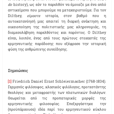
do
history), ως εάν το παρελθόν να έμοιαζε με ένα απλό
αντικείμενο που μπορούμε να μεταχειριστούμε. Για τον
Dilthey,
είμαστε
ιστορία, στον βαθμό που η
αυτοκατανόησή μας απαιτεί τη διαρκή ανάκτηση και
οικειοποίηση της πολιτιστικής μας κληρονομιάς, τη
διαμεσολάβηση παρελθόντος και παρόντος. Ο Dilthey
είναι, λοιπόν, ένας από τους πρώτους στοχαστές της
ερμηνευτικής παράδοσης που εξέφρασε την ιστορική
φύση της ανθρώπινης συνείδησης.
Σημειώσεις
[1]
Friedrich Daniel Ernst Schleiermacher (1768-1834).
Γερμανός φιλόσοφος, κλασικός φιλόλογος, προτεστάντης
θεολόγος και μεταφραστής των πλατωνικών διαλόγων.
Θεωρείται από τις προπατορικές μορφές της
ερμηνευτικής φιλοσοφίας. Επεξεργάστηκε την
(προϋπάρχουσα) ιδέα περί του ερμηνευτικού κύκλου