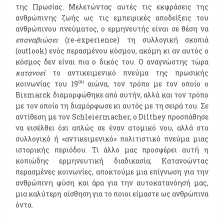
της Πρωσίας. Μελετώντας αυτές τις εκφράσεις της
ανθρώπινης ζωής ως τις εμπειρικές αποδείξεις του
ανθρώπινου πνεύματος, ο ερμηνευτής είναι σε θέση να
επαναβιώσει
(re-experience) τη συλλογική σκοπιά
(outlook) ενός περασμένου κόσμου, ακόμη κι αν αυτός ο
κόσμος δεν είναι πια ο δικός του. Ο αναγνώστης τώρα
κατανοεί
το αντικειμενικό πνεύμα της πρωσικής
ου
κοινωνίας του 19
αιώνα, τον τρόπο με τον οποίο ο
Bismarck διαμορφώθηκε από αυτήν, αλλά και τον τρόπο
με τον οποίο τη διαμόρφωσε κι αυτός με τη σειρά του. Σε
αντίθεση με τον Schleiermacher, ο Dilthey προσπάθησε
να εισέλθει όχι απλώς σε έναν ατομικό νου, αλλά στο
συλλογικό ή «αντικειμενικό» πολιτιστικό πνεύμα μιας
ιστορικής περιόδου. Τι άλλο μας προσφέρει αυτή η
κοπιώδης ερμηνευτική διαδικασία; Κατανοώντας
περασμένες κοινωνίες, αποκτούμε μια επίγνωση για την
ανθρώπινη φύση και άρα για την αυτοκατανόησή μας,
μια καλύτερη αίσθηση για το ποιοι είμαστε ως ανθρώπινα
όντα.