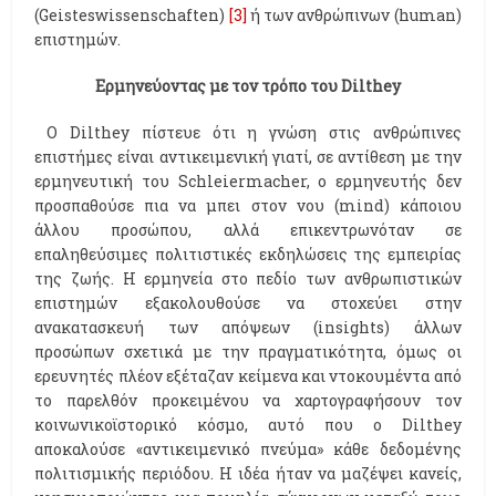
(Geisteswissenschaften)
[3]
ή των ανθρώπινων (human)
επιστημών.
Ερμηνεύοντας με τον τρόπο του
Dilthey
Ο Dilthey πίστευε ότι η γνώση στις ανθρώπινες
επιστήμες είναι αντικειμενική γιατί, σε αντίθεση με την
ερμηνευτική του Schleiermacher, ο ερμηνευτής δεν
προσπαθούσε πια να μπει στον νου (mind) κάποιου
άλλου προσώπου, αλλά επικεντρωνόταν σε
επαληθεύσιμες πολιτιστικές εκδηλώσεις της εμπειρίας
της ζωής. Η ερμηνεία στο πεδίο των ανθρωπιστικών
επιστημών εξακολουθούσε να στοχεύει στην
ανακατασκευή των απόψεων (insights) άλλων
προσώπων σχετικά με την πραγματικότητα, όμως οι
ερευνητές πλέον εξέταζαν κείμενα και ντοκουμέντα από
το παρελθόν προκειμένου να χαρτογραφήσουν τον
κοινωνικοϊστορικό κόσμο, αυτό που ο Dilthey
αποκαλούσε «αντικειμενικό πνεύμα» κάθε δεδομένης
πολιτισμικής περιόδου. Η ιδέα ήταν να μαζέψει κανείς,