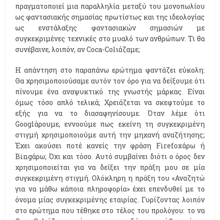
πραγματοποιεί μια παραλληλία μεταξύ του μονοπωλίου
ως φαντασιακής σημασίας πρωτίστως και της ιδεολογίας
ως ενστάλαξης φαντασιακών σημασιών με
συγκεκριμένες τεχνικές στο μυαλό των ανθρώπων. Τι θα
συνέβαινε, λοιπόν, αν Coca-Colιάζαμε;
Η απάντηση στο παραπάνω ερώτημα φαντάζει εύκολη:
Θα χρησιμοποιούσαμε αυτόν τον όρο για να δείξουμε ότι
πίνουμε ένα αναψυκτικό της γνωστής μάρκας. Είναι
όμως τόσο απλό τελικά; Χρειάζεται να σκεφτούμε το
εξής για να το διασαφηνίσουμε. Όταν λέμε ότι
Googlάρουμε, εννοούμε πως εκείνη τη συγκεκριμένη
στιγμή χρησιμοποιούμε αυτή την μηχανή αναζήτησης;
Έχει ακούσει ποτέ κανείς την φράση Firefoxάρω ή
Bingάρω; Όχι και τόσο. Αυτό συμβαίνει διότι ο όρος δεν
χρησιμοποιείται για να δείξει την πράξη μου σε μία
συγκεκριμένη στιγμή. Ολόκληρη η πράξη του «Αναζητώ
για να μάθω κάποια πληροφορία» έχει επενδυθεί με το
όνομα μίας συγκεκριμένης εταιρίας. Γυρίζοντας λοιπόν
στο ερώτημα που τέθηκε στο τέλος του προλόγου: το να