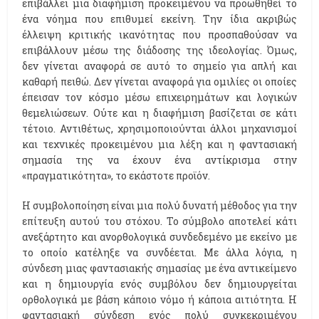
επιβάλλει μια διαφήμιση προκειμένου να προωθηθεί το
ένα νόημα που επιθυμεί εκείνη. Την ίδια ακριβώς
έλλειψη κριτικής ικανότητας που προσπαθούσαν να
επιβάλλουν μέσω της διάδοσης της ιδεολογίας. Όμως,
δεν γίνεται αναφορά σε αυτό το σημείο για απλή και
καθαρή πειθώ. Δεν γίνεται αναφορά για ομιλίες οι οποίες
έπεισαν τον κόσμο μέσω επιχειρημάτων και λογικών
θεμελιώσεων. Ούτε και η διαφήμιση βασίζεται σε κάτι
τέτοιο. Αντιθέτως, χρησιμοποιούνται άλλοι μηχανισμοί
και τεχνικές προκειμένου μια λέξη και η φαντασιακή
σημασία της να έχουν ένα αντίκρισμα στην
«πραγματικότητα», το εκάστοτε προϊόν.
Η συμβολοποίηση είναι μια πολύ δυνατή μέθοδος για την
επίτευξη αυτού του στόχου. Το σύμβολο αποτελεί κάτι
ανεξάρτητο και ανορθολογικά συνδεδεμένο με εκείνο με
το οποίο κατέληξε να συνδέεται. Με άλλα λόγια, η
σύνδεση μιας φαντασιακής σημασίας με ένα αντικείμενο
και η δημιουργία ενός συμβόλου δεν δημιουργείται
ορθολογικά με βάση κάποιο νόμο ή κάποια αιτιότητα. Η
φαντασιακή σύνδεση ενός πολύ συγκεκριμένου