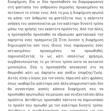
δυσφήμιση. Και οι δύο προσπαθούν να διαμορφώσουν
στη φαντασία του ανθρώπου σημασίες προκειμένου να
πετύχουν το στόχο τους: Από τη μια, η διαφήμιση αγωνιά
να κάνει τον άνθρωπο να φαντάζεται πως η εκάστοτε
ανάγκη του ικανοποιείται με τον καλύτερο δυνατό τρόπο
μέσω της χρήσης του εκάστοτε προϊόντος. Από την άλλη,
η προπαγάνδα προσπαθεί να εδραιώσει φαντασιακά την
αχρηστία ενός πράγματος.[3] Έτσι λοιπόν η διαφήμιση
δημιουργείται από τους ίδιους τους παραγωγούς ενός
αντικειμένου προκειμένου να προωθηθεί,
παρουσιάζοντάς το ως κάτι απολύτως χρήσιμο,
συμβολοποιώντας το με τέτοιο τρόπο ώστε να καταστεί
μονοπώλιο. Ενώ η προπαγάνδα αποσκοπεί στο να
θεωρηθεί κάτι ως άχρηστο και ανάξιο ύπαρξης/ζωής.
Αυτός είναι ο λόγος για τον οποίο, πέρα από κάτι φράσεις
όπως «καθαρίζει καλύτερα από άλλα απορρυπαντικά» δεν
θα συναντήσει κανείς κάποια διαφήμιση που να
προσπαθεί αγωνιωδώς να μειώσει και να εξευτελίσει άλλα
προϊόντα. Αντιθέτως προσπαθεί πάντοτε να παρουσιάσει
το προϊόν που προωθεί με τον καλύτερο δυνατό τρόπο.
Αντιθέτως η συμβολοποίηση του μετανάστη ως του