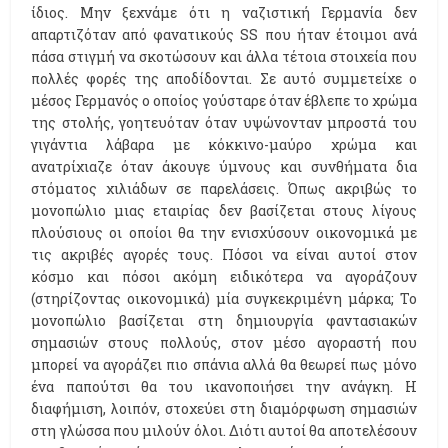
ίδιος. Μην ξεχνάμε ότι η ναζιστική Γερμανία δεν
απαρτιζόταν από φανατικούς SS που ήταν έτοιμοι ανά
πάσα στιγμή να σκοτώσουν και άλλα τέτοια στοιχεία που
πολλές φορές της αποδίδονται. Σε αυτό συμμετείχε ο
μέσος Γερμανός ο οποίος γούσταρε όταν έβλεπε το χρώμα
της στολής, γοητευόταν όταν υψώνονταν μπροστά του
γιγάντια λάβαρα με κόκκινο-μαύρο χρώμα και
ανατρίχιαζε όταν άκουγε ύμνους και συνθήματα δια
στόματος χιλιάδων σε παρελάσεις. Όπως ακριβώς το
μονοπώλιο μιας εταιρίας δεν βασίζεται στους λίγους
πλούσιους οι οποίοι θα την ενισχύσουν οικονομικά με
τις ακριβές αγορές τους. Πόσοι να είναι αυτοί στον
κόσμο και πόσοι ακόμη ειδικότερα να αγοράζουν
(στηρίζοντας οικονομικά) μία συγκεκριμένη μάρκα; Το
μονοπώλιο βασίζεται στη δημιουργία φαντασιακών
σημασιών στους πολλούς, στον μέσο αγοραστή που
μπορεί να αγοράζει πιο σπάνια αλλά θα θεωρεί πως μόνο
ένα παπούτσι θα του ικανοποιήσει την ανάγκη. Η
διαφήμιση, λοιπόν, στοχεύει στη διαμόρφωση σημασιών
στη γλώσσα που μιλούν όλοι. Διότι αυτοί θα αποτελέσουν