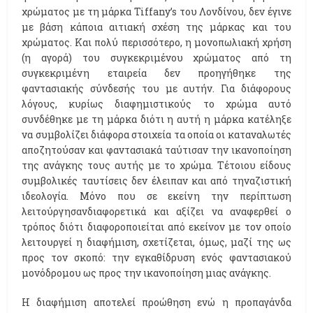
χρώματος με τη μάρκα Tiffany’s του Λονδίνου, δεν έγινε
με βάση κάποια αιτιακή σχέση της μάρκας και του
χρώματος. Και πολύ περισσότερο, η μονοπωλιακή χρήση
(η αγορά) του συγκεκριμένου χρώματος από τη
συγκεκριμένη εταιρεία δεν προηγήθηκε της
φαντασιακής σύνδεσής του με αυτήν. Για διάφορους
λόγους, κυρίως διαφημιστικούς το χρώμα αυτό
συνδέθηκε με τη μάρκα διότι η αυτή η μάρκα κατέληξε
να συμβολίζει διάφορα στοιχεία τα οποία οι καταναλωτές
αποζητούσαν και φαντασιακά ταύτισαν την ικανοποίηση
της ανάγκης τους αυτής με το χρώμα. Τέτοιου είδους
συμβολικές ταυτίσεις δεν έλειπαν και από τηναζιστική
ιδεολογία. Μόνο που σε εκείνη την περίπτωση
λειτούργησανδιαφορετικά και αξίζει να αναφερθεί ο
τρόπος διότι διαφοροποιείται από εκείνον με τον οποίο
λειτουργεί η διαφήμιση, σχετίζεται, όμως, μαζί της ως
προς τον σκοπό: την εγκαθίδρυση ενός φαντασιακού
μονόδρομου ως προς την ικανοποίηση μιας ανάγκης.
Η διαφήμιση αποτελεί προώθηση ενώ η προπαγάνδα