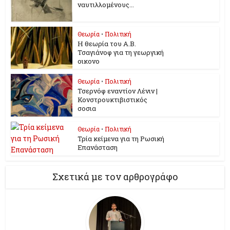
ναυτιλλομένους...
Θεωρία
•
Πολιτική
Η θεωρία του Α.Β.
Τσαγιάνοφ για τη γεωργική
οικονο
Θεωρία
•
Πολιτική
Τσερνόφ εναντίον Λένιν |
Κονστρουκτιβιστικός
σοσια
Θεωρία
•
Πολιτική
Τρία κείμενα για τη Ρωσική
Επανάσταση
Σχετικά με τον αρθρογράφο