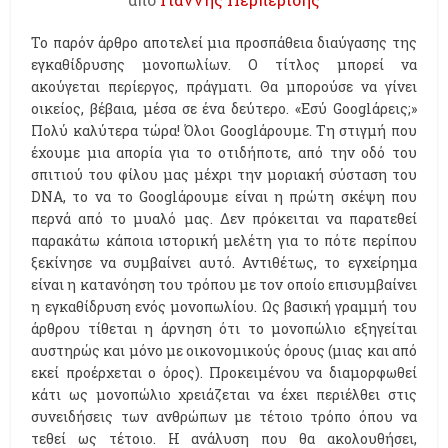
Το παρόν άρθρο αποτελεί μια προσπάθεια διαύγασης της
εγκαθίδρυσης μονοπωλίων. Ο τίτλος μπορεί να
ακούγεται περίεργος, πράγματι. Θα μπορούσε να γίνει
οικείος, βέβαια, μέσα σε ένα δεύτερο. «Εσύ Googlάρεις;»
Πολύ καλύτερα τώρα! Όλοι Googlάρουμε. Τη στιγμή που
έχουμε μια απορία για το οτιδήποτε, από την οδό του
σπιτιού του φίλου μας μέχρι την μοριακή σύσταση του
DNA, το να το Googlάρουμε είναι η πρώτη σκέψη που
περνά από το μυαλό μας. Δεν πρόκειται να παρατεθεί
παρακάτω κάποια ιστορική μελέτη για το πότε περίπου
ξεκίνησε να συμβαίνει αυτό. Αντιθέτως, το εγχείρημα
είναι η κατανόηση του τρόπου με τον οποίο επισυμβαίνει
η εγκαθίδρυση ενός μονοπωλίου. Ως βασική γραμμή του
άρθρου τίθεται η άρνηση ότι το μονοπώλιο εξηγείται
αυστηρώς και μόνο με οικονομικούς όρους (μιας και από
εκεί προέρχεται ο όρος). Προκειμένου να διαμορφωθεί
κάτι ως μονοπώλιο χρειάζεται να έχει περιέλθει στις
συνειδήσεις των ανθρώπων με τέτοιο τρόπο όπου να
τεθεί ως τέτοιο. Η ανάλυση που θα ακολουθήσει,