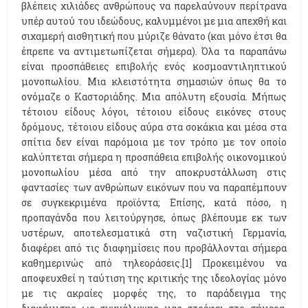
βλέπεις χιλιάδες ανθρώπους να παρελαύνουν περίτρανα
υπέρ αυτού του ιδεώδους, καλυμμένοι με μια απεχθή και
σιχαμερή αισθητική που μύριζε θάνατο (και μόνο έτσι θα
έπρεπε να αντιμετωπίζεται σήμερα). Όλα τα παραπάνω
είναι προσπάθειες επιβολής ενός κοσμοαντιληπτικού
μονοπωλίου. Μια κλειστότητα σημασιών όπως θα το
ονόμαζε ο Καστοριάδης. Μια απόλυτη εξουσία. Μήπως
τέτοιου είδους λόγοι, τέτοιου είδους εικόνες στους
δρόμους, τέτοιου είδους αύρα στα σοκάκια και μέσα στα
σπίτια δεν είναι παρόμοια με τον τρόπο με τον οποίο
καλύπτεται σήμερα η προσπάθεια επιβολής οικονομικού
μονοπωλίου μέσα από την αποκρυστάλλωση στις
φαντασίες των ανθρώπων εικόνων που να παραπέμπουν
σε συγκεκριμένα προϊόντα; Επίσης, κατά πόσο, η
προπαγάνδα που λειτούργησε, όπως βλέπουμε εκ των
υστέρων, αποτελεσματικά στη ναζιστική Γερμανία,
διαφέρει από τις διαφημίσεις που προβάλλονται σήμερα
καθημερινώς από τηλεοράσεις.[1]
Προκειμένου να
αποφευχθεί η ταύτιση της κριτικής της ιδεολογίας μόνο
με τις ακραίες μορφές της, το παράδειγμα της