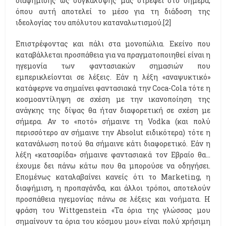
διαφήμισης ως συγκάλυψης μας στρέφει στο σήμερα,
όπου αυτή αποτελεί το μέσο για τη διάδοση της
ιδεολογίας του απόλυτου καταναλωτισμού.[2]
Επιστρέφοντας και πάλι στα μονοπώλια. Εκείνο που
καταβάλλεται προσπάθεια για να πραγματοποιηθεί είναι η
ηγεμονία των φαντασιακών σημασιών που
εμπερικλείονται σε λέξεις. Εάν η λέξη «αναψυκτικό»
κατάφερνε να σημαίνει φαντασιακά την Coca-Cola τότε η
κοσμοαντίληψη σε σχέση με την ικανοποίηση της
ανάγκης της δίψας θα ήταν διαφορετική σε σχέση με
σήμερα. Αν το «ποτό» σήμαινε τη Vodka (και πολύ
περισσότερο αν σήμαινε την Absolut ειδικότερα) τότε η
κατανάλωση ποτού θα σήμαινε κάτι διαφορετικό. Εάν η
λέξη «κατσαρίδα» σήμαινε φαντασιακά τον Εβραίο θα…
έχουμε δει πάνω κάτω που θα μπορούσε να οδηγήσει.
Επομένως καταλαβαίνει κανείς ότι το Marketing, η
διαφήμιση, η προπαγάνδα, και άλλοι τρόποι, αποτελούν
προσπάθεια ηγεμονίας πάνω σε λέξεις και νοήματα. Η
φράση του Wittgenstein «Τα όρια της γλώσσας μου
σημαίνουν τα όρια του κόσμου μου» είναι πολύ χρήσιμη