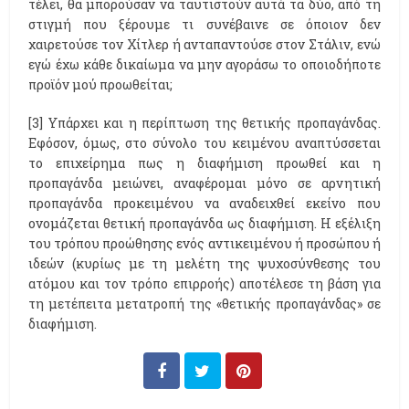
τέλει, θα μπορούσαν να ταυτιστούν αυτά τα δύο, από τη
στιγμή που ξέρουμε τι συνέβαινε σε όποιον δεν
χαιρετούσε τον Χίτλερ ή ανταπαντούσε στον Στάλιν, ενώ
εγώ έχω κάθε δικαίωμα να μην αγοράσω το οποιοδήποτε
προϊόν μού προωθείται;
[3] Υπάρχει και η περίπτωση της θετικής προπαγάνδας.
Εφόσον, όμως, στο σύνολο του κειμένου αναπτύσσεται
το επιχείρημα πως η διαφήμιση προωθεί και η
προπαγάνδα μειώνει, αναφέρομαι μόνο σε αρνητική
προπαγάνδα προκειμένου να αναδειχθεί εκείνο που
ονομάζεται θετική προπαγάνδα ως διαφήμιση. Η εξέλιξη
του τρόπου προώθησης ενός αντικειμένου ή προσώπου ή
ιδεών (κυρίως με τη μελέτη της ψυχοσύνθεσης του
ατόμου και τον τρόπο επιρροής) αποτέλεσε τη βάση για
τη μετέπειτα μετατροπή της «θετικής προπαγάνδας» σε
διαφήμιση.