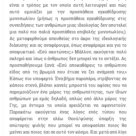
είναι ο τρόπος με τον οποίο αυτή λειτουργεί και πώς
αυτό ομοιάζει με την προσπάθεια εγκαθίδρυσης
μονοπωλίου (μήπως η προσπάθεια εγκαθίδρυσης στις
συνειδήσεις των ανθρώπων μιας ιδεολογίας δεν αποτελεί
μια πολύ πιο παλιά προσπάθεια επιβολής μονοπωλίου;).
Ας μεταφερθούμε απευθείας στο άκρο της ιδεολογικής
διάχυσης και ας αναφέρουμε, όπως αναφέραμε και για το
αναψυκτικό: «Εσύ σκοτώνεις;» Μάλλον, ακούγεται πολύ
σκληρό και ίσως ο άνθρωπος δεν μπορεί να το αντέξει. Ας
προσπαθήσουμε ξανά: «Εσύ αποκαθάρεις το ανθρώπινο
είδος από τη βρωμιά που έτυχε να ζει ανάμεσά του;»
Κάπως πιο υποφερτό. Ένα βήμα παραπέρα, στρίβοντας σε
κάποιο στενό, βλέπει κανείς μπροστά του αφίσες που να
παρομοιάζουν ένα μέρος της ανθρωπότητας, των ίδιων
ανθρώπων με εμάς δηλαδή, απλώς από άλλο μέρος της
Γης, με έντομα τα οποία χρειάζεται να αφανιστούν.
Παρακάτω ακούγεται ένας λόγος ενός τύπου που
αναφέρεται στην ελέω Θεού/φύσης ύπαρξη της
ανώτερης φυλής που μπορεί να αποφασίσει ποιος θα
μείνει και ποιος όχι σε αυτό τον κόσμο. Και μετά από λίγο