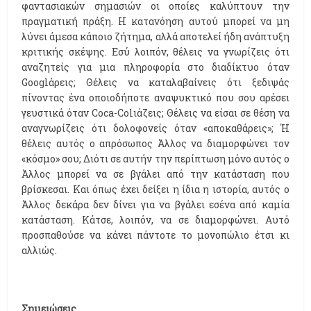
φαντασιακών σημασιών οι οποίες καλύπτουν την
πραγματική πράξη. Η κατανόηση αυτού μπορεί να μη
λύνει άμεσα κάποιο ζήτημα, αλλά αποτελεί ήδη ανάπτυξη
κριτικής σκέψης. Εσύ λοιπόν, θέλεις να γνωρίζεις ότι
αναζητείς για μια πληροφορία στο διαδίκτυο όταν
Googlάρεις; Θέλεις να καταλαβαίνεις ότι ξεδιψάς
πίνοντας ένα οποιοδήποτε αναψυκτικό που σου αρέσει
γευστικά όταν Coca-Colιάζεις; Θέλεις να είσαι σε θέση να
αναγνωρίζεις ότι δολοφονείς όταν «αποκαθάρεις»; Ή
θέλεις αυτός ο απρόσωπος Άλλος να διαμορφώνει τον
«κόσμο» σου; Διότι σε αυτήν την περίπτωση μόνο αυτός ο
Άλλος μπορεί να σε βγάλει από την κατάσταση που
βρίσκεσαι. Και όπως έχει δείξει η ίδια η ιστορία, αυτός ο
Άλλος δεκάρα δεν δίνει για να βγάλει εσένα από καμία
κατάσταση. Κάτσε, λοιπόν, να σε διαμορφώνει. Αυτό
προσπαθούσε να κάνει πάντοτε το μονοπώλιο έτσι κι
αλλιώς.
Σημειώσεις