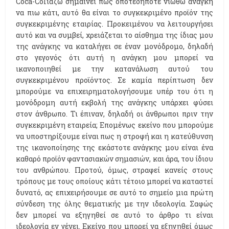
Coca-Colιάζω σημαίνει πως οποτεδήποτε νιώθω ανάγκη
να πιω κάτι, αυτό θα είναι το συγκεκριμένο προϊόν της
συγκεκριμένης εταιρίας. Προκειμένου να λειτουργήσει
αυτό και να συμβεί, χρειάζεται το αίσθημα της ίδιας μου
της ανάγκης να καταλήγει σε έναν μονόδρομο, δηλαδή
στο γεγονός ότι αυτή η ανάγκη μου μπορεί να
ικανοποιηθεί με την κατανάλωση αυτού του
συγκεκριμένου προϊόντος. Σε καμία περίπτωση δεν
μπορούμε να επιχειρηματολογήσουμε υπέρ του ότι η
μονόδρομη αυτή εκβολή της ανάγκης υπάρχει φύσει
στον άνθρωπο. Τι έπιναν, δηλαδή οι άνθρωποι πριν την
συγκεκριμένη εταιρεία; Επομένως εκείνο που μπορούμε
να υποστηρίξουμε είναι πως η στροφή και η κατεύθυνση
της ικανοποίησης της εκάστοτε ανάγκης μου είναι ένα
καθαρό προϊόν φαντασιακών σημασιών, και άρα, του ίδιου
του ανθρώπου. Προτού, όμως, στραφεί κανείς στους
τρόπους με τους οποίους κάτι τέτοιο μπορεί να καταστεί
δυνατό, ας επιχειρήσουμε σε αυτό το σημείο μια πρώτη
σύνδεση της όλης θεματικής με την ιδεολογία. Σαφώς
δεν μπορεί να εξηγηθεί σε αυτό το άρθρο τι είναι
ιδεολογία εν γένει. Εκείνο που μπορεί να εξηγηθεί όμως