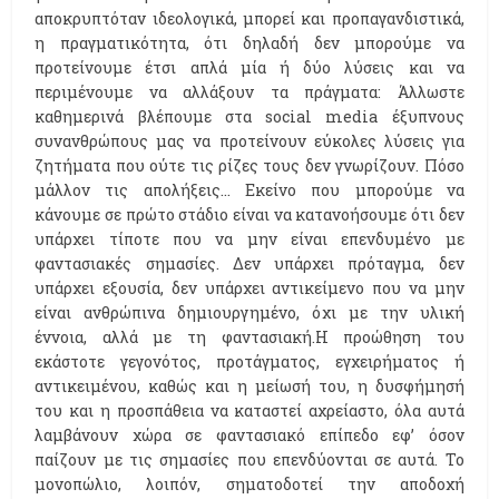
αποκρυπτόταν ιδεολογικά, μπορεί και προπαγανδιστικά,
η πραγματικότητα, ότι δηλαδή δεν μπορούμε να
προτείνουμε έτσι απλά μία ή δύο λύσεις και να
περιμένουμε να αλλάξουν τα πράγματα: Άλλωστε
καθημερινά βλέπουμε στα social media έξυπνους
συνανθρώπους μας να προτείνουν εύκολες λύσεις για
ζητήματα που ούτε τις ρίζες τους δεν γνωρίζουν. Πόσο
μάλλον τις απολήξεις… Εκείνο που μπορούμε να
κάνουμε σε πρώτο στάδιο είναι να κατανοήσουμε ότι δεν
υπάρχει τίποτε που να μην είναι επενδυμένο με
φαντασιακές σημασίες. Δεν υπάρχει πρόταγμα, δεν
υπάρχει εξουσία, δεν υπάρχει αντικείμενο που να μην
είναι ανθρώπινα δημιουργημένο, όχι με την υλική
έννοια, αλλά με τη φαντασιακή.Η προώθηση του
εκάστοτε γεγονότος, προτάγματος, εγχειρήματος ή
αντικειμένου, καθώς και η μείωσή του, η δυσφήμησή
του και η προσπάθεια να καταστεί αχρείαστο, όλα αυτά
λαμβάνουν χώρα σε φαντασιακό επίπεδο εφ’ όσον
παίζουν με τις σημασίες που επενδύονται σε αυτά. Το
μονοπώλιο, λοιπόν, σηματοδοτεί την αποδοχή