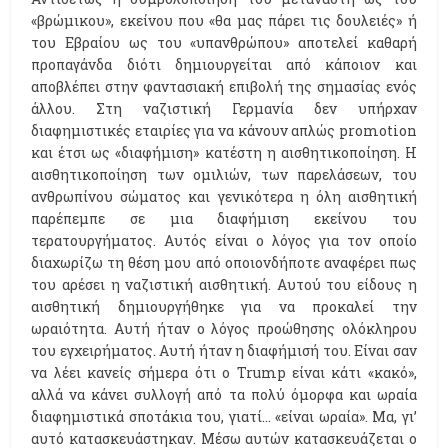
«βρώμικου», εκείνου που «θα μας πάρει τις δουλειές» ή
του Εβραίου ως του «υπανθρώπου» αποτελεί καθαρή
προπαγάνδα διότι δημιουργείται από κάποιον και
αποβλέπει στην φαντασιακή επιβολή της σημασίας ενός
άλλου. Στη ναζιστική Γερμανία δεν υπήρχαν
διαφημιστικές εταιρίες για να κάνουν απλώς promotion
και έτσι ως «διαφήμιση» κατέστη η αισθητικοποίηση. Η
αισθητικοποίηση των ομιλιών, των παρελάσεων, του
ανθρωπίνου σώματος και γενικότερα η όλη αισθητική
παρέπεμπε σε μια διαφήμιση εκείνου του
τερατουργήματος. Αυτός είναι ο λόγος για τον οποίο
διαχωρίζω τη θέση μου από οποιονδήποτε αναφέρει πως
του αρέσει η ναζιστική αισθητική. Αυτού του είδους η
αισθητική δημιουργήθηκε για να προκαλεί την
ωραιότητα. Αυτή ήταν ο λόγος προώθησης ολόκληρου
του εγχειρήματος. Αυτή ήταν η διαφήμισή του. Είναι σαν
να λέει κανείς σήμερα ότι ο Trump είναι κάτι «κακό»,
αλλά να κάνει συλλογή από τα πολύ όμορφα και ωραία
διαφημιστικά σποτάκια του, γιατί… «είναι ωραία». Μα, γι’
αυτό κατασκευάστηκαν. Μέσω αυτών κατασκευάζεται ο