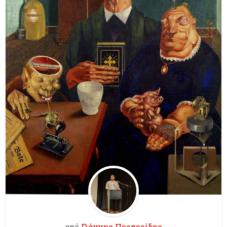
από
Γιάννης Περπερίδης