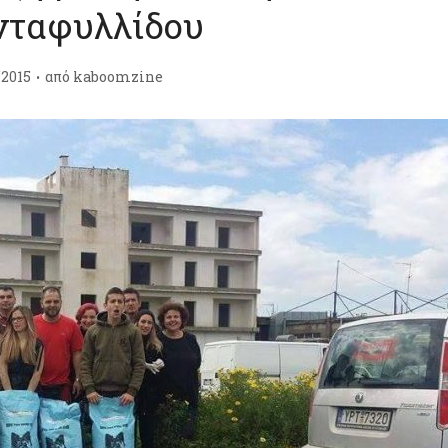
νταφυλλίδου
/2015
από
kaboomzine