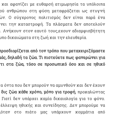
 και αφανίζει με ευθαρσή ατιμωρησία τα υπόλοιπα
κού ανθρώπου στη φύση μεταφράζεται ως στυγνή
ών. Ο σύγχρονος πολιτισμός δεν είναι παρά ένα
νει την καταστροφή. Τα πλάσματα δεν αποτελούν
ο. Ανήκουν στον εαυτό τους,εχουν αδιαμφισβήτητη
ρωπο δικαιώματα στη ζωή και την ελευθερία.
προσδιορίζεται από τον τρόπο που μεταχειριζόμαστε
μάς, δηλαδή τα ζώα. Τι πιστεύετε πως φανερώνει για
τι στα ζώα, τόσο σε προσωπικό όσο και σε ηθικό
τα όντα που δεν μπορούν να αμυνθούν και δεν έχουν
δις ζώα κάθε χρόνο, μόνο για τροφή
, προκαλώντας
Γιατί δεν υπάρχει καμία δικαιολογία για το φόνο.
 έλλειψη ηθικής και συνείδησης. Δεν μπορούμε να
ή,όταν στο πιάτο μας υπάρχουν κομμάτια από