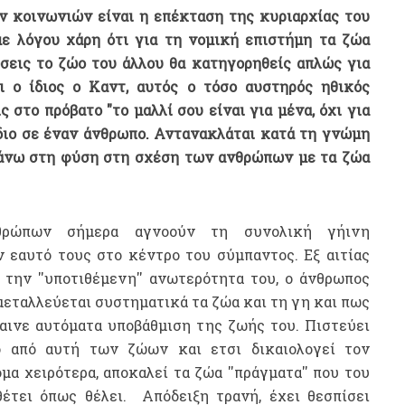
ν κοινωνιών είναι η επέκταση της κυριαρχίας του
 λόγου χάρη ότι για τη νομική επιστήμη τα ζώα
σεις το ζώο του άλλου θα κατηγορηθείς απλώς για
ι ο ίδιος ο Καντ, αυτός ο τόσο αυστηρός ηθικός
ς στο πρόβατο "το μαλλί σου είναι για μένα, όχι για
ίδιο σε έναν άνθρωπο. Αντανακλάται κατά τη γνώμη
 πάνω στη φύση στη σχέση των ανθρώπων με τα ζώα
ρώπων σήμερα αγνοούν τη συνολική γήινη
 εαυτό τους στο κέντρο του σύμπαντος. Εξ αιτίας
την ''υποτιθέμενη'' ανωτερότητα του, ο άνθρωπος
μεταλλεύεται συστηματικά τα ζώα και τη γη και πως
αινε αυτόματα υποβάθμιση της ζωής του. Πιστεύει
ο από αυτή των ζώων και ετσι δικαιολογεί τον
μα χειρότερα, αποκαλεί τα ζώα ''πράγματα'' που του
έτει όπως θέλει. Απόδειξη τρανή, έχει θεσπίσει