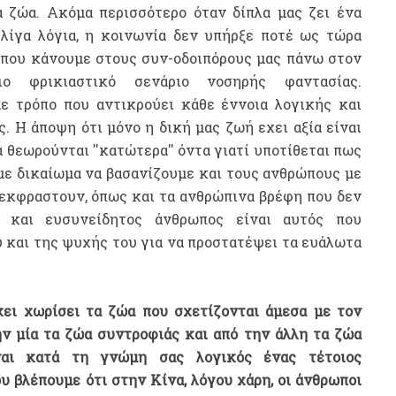
 ζώα. Ακόμα περισσότερο όταν δίπλα μας ζει ένα
 λίγα λόγια, η κοινωνία δεν υπήρξε ποτέ ως τώρα
ά που κάνουμε στους συν-οδοιπόρους μας πάνω στον
ο φρικιαστικό σενάριο νοσηρής φαντασίας.
ε τρόπο που αντικρούει κάθε έννοια λογικής και
ς. Η άποψη ότι μόνο η δική μας ζωή εχει αξία είναι
 θεωρούνται ''κατώτερα'' όντα γιατί υποτίθεται πως
με δικαίωμα να βασανίζουμε και τους ανθρώπους με
 εκφραστουν, όπως και τα ανθρώπινα βρέφη που δεν
ς και ευσυνείδητος άνθρωπος είναι αυτός που
 και της ψυχής του για να προστατέψει τα ευάλωτα
χει χωρίσει τα ζώα που σχετίζονται άμεσα με τον
ν μία τα ζώα συντροφιάς και από την άλλη τα ζώα
ίναι κατά τη γνώμη σας λογικός ένας τέτοιος
ου βλέπουμε ότι στην Κίνα, λόγου χάρη, οι άνθρωποι