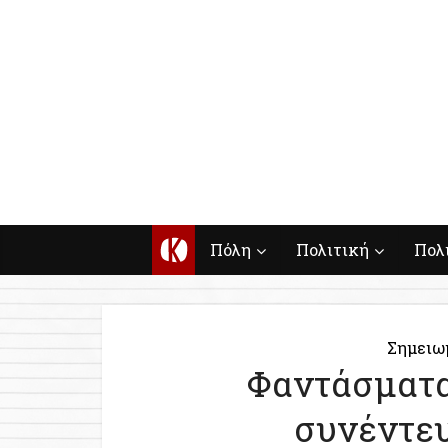
Κ
Πόλη
Πολιτική
Πολ
Σημειω
Φαντάσματα
συνέντευ