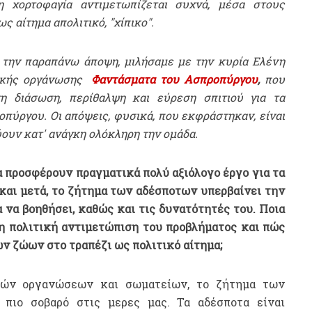
 χορτοφαγία αντιμετωπίζεται συχνά, μέσα στους
ς αίτημα απολιτικό, "χίπικο".
 την παραπάνω άποψη, μιλήσαμε με την κυρία Ελένη
ωικής οργάνωσης
Φαντάσματα του Ασπροπύργου
,
που
η διάσωση, περίθαλψη και εύρεση σπιτιού για τα
πύργου. Οι απόψεις, φυσικά, που εκφράστηκαν, είναι
ύουν κατ' ανάγκη ολόκληρη την ομάδα.
 προσφέρουν πραγματικά πολύ αξιόλογο έργο για τα
και μετά, το ζήτημα των αδέσποτων υπερβαίνει την
α να βοηθήσει, καθώς και τις δυνατότητές του. Ποια
 η πολιτική αντιμετώπιση του προβλήματος και πώς
ν ζώων στο τραπέζι ως πολιτικό αίτημα;
κών οργανώσεων και σωματείων, το ζήτημα των
πιο σοβαρό στις μερες μας. Τα αδέσποτα είναι