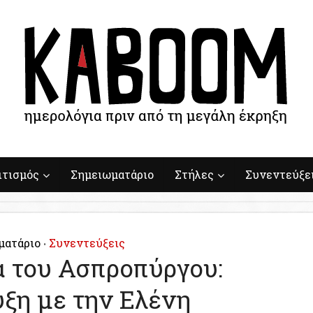
ιτισμός
Σημειωματάριο
Στήλες
Συνεντεύξε
ματάριο
Συνεντεύξεις
•
 του Ασπροπύργου:
ξη με την Ελένη