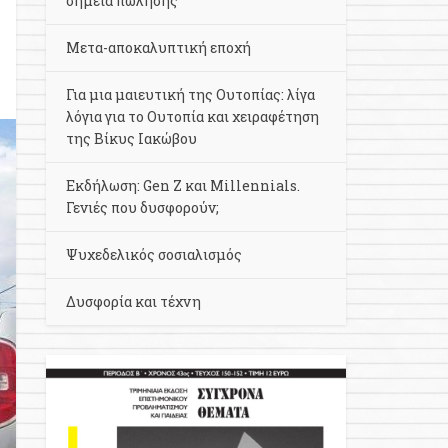
σημεία πώλησης
Μετα-αποκαλυπτική εποχή
Για μια μαιευτική της Ουτοπίας: λίγα
λόγια για το Ουτοπία και χειραφέτηση
της Βίκυς Ιακώβου
Εκδήλωση: Gen Z και Millennials.
Γενιές που δυσφορούν;
Ψυχεδελικός σοσιαλισμός
Δυσφορία και τέχνη