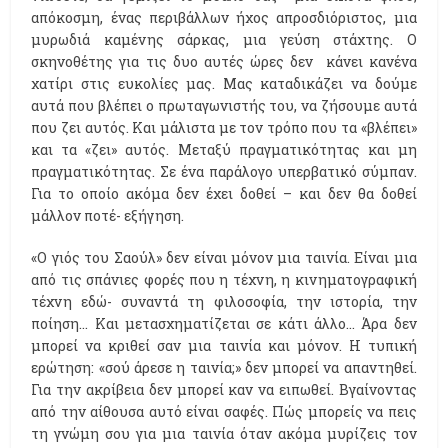
απόκοσμη, ένας περιβάλλων ήχος απροσδιόριστος, μια
μυρωδιά καμένης σάρκας, μια γεύση στάχτης. Ο
σκηνοθέτης για τις δυο αυτές ώρες δεν
κάνει κανένα
χατίρι στις ευκολίες μας. Μας καταδικάζει να δούμε
αυτά που βλέπει ο πρωταγωνιστής του, να ζήσουμε αυτά
που ζει αυτός. Και μάλιστα με τον τρόπο που τα «βλέπει»
και τα «ζει» αυτός. Μεταξύ πραγματικότητας και μη
πραγματικότητας. Σε ένα παράλογο υπερβατικό σύμπαν.
Για το οποίο ακόμα δεν έχει δοθεί – και δεν θα δοθεί
μάλλον ποτέ- εξήγηση.
«Ο γιός του Σαούλ» δεν είναι μόνον μια ταινία. Είναι μια
από τις σπάνιες φορές που η τέχνη, η κινηματογραφική
τέχνη εδώ- συναντά τη φιλοσοφία, την ιστορία, την
ποίηση… Και μετασχηματίζεται σε κάτι άλλο… Άρα δεν
μπορεί να κριθεί σαν μια ταινία και μόνον. Η τυπική
ερώτηση: «σού άρεσε η ταινία;» δεν μπορεί να απαντηθεί.
Για την ακρίβεια δεν μπορεί καν να ειπωθεί. Βγαίνοντας
από την αίθουσα αυτό είναι σαφές. Πώς μπορείς να πεις
τη γνώμη σου για μια ταινία όταν ακόμα μυρίζεις τον