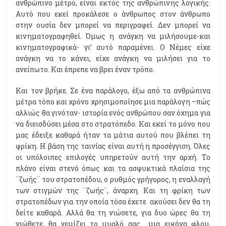
ανθρώπινο μέτρο, είναι εκτός της ανθρώπινης λογικής.
Αυτό που εκεί προκάλεσε ο άνθρωπος στον άνθρωπο
στην ουσία δεν μπορεί να περιγραφεί. Δεν μπορεί να
κινηματογραφηθεί. Όμως η ανάγκη να μιλήσουμε-και
κινηματογραφικά- γι’ αυτό παραμένει. Ο Νέμες είχε
ανάγκη να το κάνει, είχε ανάγκη να μιλήσει για το
ανείπωτο. Και έπρεπε να βρει έναν τρόπο.
Και τον βρήκε. Σε ένα παράλογο, έξω από τα ανθρώπινα
μέτρα τόπο και χρόνο χρησιμοποίησε μια παράλογη –πώς
αλλιώς θα γινόταν- ιστορία ενός ανθρώπου σαν όχημα για
να διεισδύσει μέσα στο στρατόπεδο. Και εκεί το μόνο που
μας έδειξε καθαρά ήταν τα μάτια αυτού που βλέπει τη
φρίκη. Η βάση της ταινίας είναι αυτή η προσέγγιση. Όλες
οι υπόλοιπες επιλογές υπηρετούν αυτή την αρχή. Το
πλάνο είναι στενό όπως και τα ασφυκτικά πλαίσια της
¨ζωής¨ του στρατοπέδου, ο ρυθμός γρήγορος, η εναλλαγή
των στιγμών της ¨ζωής¨, άναρχη. Και τη φρίκη των
στρατοπέδων για την οποία τόσα έχετε
ακούσει δεν θα τη
δείτε καθαρά. Αλλά θα τη νιώσετε, για δυο ώρες θα τη
νιώθετε, θα γεμίζει το μυαλό σας
μια εικόνα φλου,