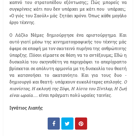
καπνό του στρατοπέδου εξόντωσης;; Πώς μπορείς να
συγκρίνεις κάτι που δεν υπάρχει με κάτι που
υπάρχει;;
«Ο γιός του Σαούλ» μάς ζητάει χρόνο. Όπως κάθε μεγάλο
έργο τέχνης.
Ο Λάζλο Νέμες δημιούργησε ένα αριστούργημα. Και
αυτό γιατί μέσω της κινηματογραφικής του τέχνης μάς
έφερε σε επαφή με τον σκοτεινό πυρήνα της ανθρώπινης
ύπαρξης. Πόσοι είμαστε σε θέση να το αντέξουμε;; Εδώ η
δυσκολία του σκηνοθέτη να περιγράψει το απερίγραπτο
βρίσκεται σε απόλυτη αρμονία με τη δυσκολία του θεατή
να κατανοήσει το ακατανόητο. Και για τους δυο -
δημιουργό και θεατή- υπάρχουν ευκολότερες επιλογές.
Ο
πιανίστας, Η εκλογή της Σόφι, Η λίστα του Σίντλερ, Η ζωή
είναι ωραία
…… είναι πράγματι πολύ ωραίες ταινίες.
Ιγνάτιος Λιαπής