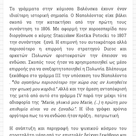
Τα γράμματα στην κόμισσα Βαλέυσκα έχουν έναν
ιδιαίτερη ιστορική σημασία. Ο Ναπολέοντας είχε βάλει
σκοπό να την κατακτήσει από την πρώτη τους
συνάντηση το 1806. Με αφορμή την χοροεσπερίδα που
διοργάνωσε ο κόμης Stanisław Kostka Potocki το 1807
την συνάντησε ξανά. Η επιμονή του αυτοκράτορα αλλά
περισσότερο η επιρροή του στρατηγού Duroc και
αρκετών Πολωνών αριστοκρατών την έπεισαν να
ενδώσει. Σκοπός τους ήταν να χρησιμοποιηθεί ως μέσο
επιρροής για να ανεξαρτητοποιηθεί η Πολωνία. Βλέπουμε
ξεκάθαρα στο γράμμα ΙΙΙ την υπόσχεση του Ναπολέοντα
.
“
Θα αγαπήσω περισσότερο την χώρα σας αν λυπηθείτε
την φτωχή μου καρδιά.” Α
λλά και την άμεση ανταπόκρισή
της μετά από αυτό στο γράμμα IV παρά την μέχρι τότε
αδιαφορία της
“Marie, γλυκιά μου Marie, (...) η πρώτη μου
επιθυμία είναι να σε ξαναδώ.”.
Η ίδια γράφει χρόνια
αργότερα πως το να ενδώσει ήταν πράξη… πατριωτική.
Η ανάπτυξη και περιγραφή του ψυχικού κόσμου του
στρατηλάτη μέσα από τις επιστολές δείχνει ξεκάθαρα και