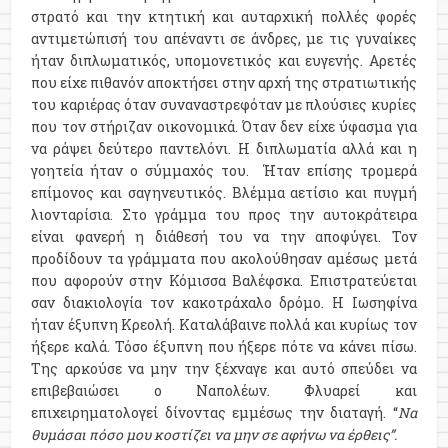
στρατό και την κτητική και αυταρχική πολλές φορές
αντιμετώπισή του απέναντι σε άνδρες, με τις γυναίκες
ήταν διπλωματικός, υπομονετικός και ευγενής. Αρετές
που είχε πιθανόν αποκτήσει στην αρχή της στρατιωτικής
του καριέρας όταν συναναστρεφόταν με πλούσιες κυρίες
που τον στήριζαν οικονομικά. Όταν δεν είχε ύφασμα για
να ράψει δεύτερο παντελόνι. Η διπλωματία αλλά και η
γοητεία ήταν ο σύμμαχός του. Ήταν επίσης τρομερά
επίμονος και σαγηνευτικός. Βλέμμα αετίσιο και πυγμή
λιονταρίσια. Στο γράμμα του προς την αυτοκράτειρα
είναι φανερή η διάθεσή του να την αποφύγει. Τον
προδίδουν τα γράμματα που ακολούθησαν αμέσως μετά
που αφορούν στην Κόμισσα Βαλέφσκα. Επιστρατεύεται
σαν διακιολογία τον κακοτράχαλο δρόμο. Η Ιωσηφίνα
ήταν έξυπνη Κρεολή. Καταλάβαινε πολλά και κυρίως τον
ήξερε καλά. Τόσο έξυπνη που ήξερε πότε να κάνει πίσω.
Της αρκούσε να μην την ξέχναγε και αυτό σπεύδει να
επιβεβαιώσει ο Ναπολέων. Φλυαρεί και
επιχειρηματολογεί δίνοντας εμμέσως την διαταγή. “
Να
θυμάσαι πόσο μου κοστίζει να μην σε αφήνω να έρθεις”.