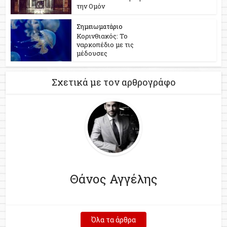
την Ομόν
Σημειωματάριο
Κορινθιακός: Το
ναρκοπέδιο με τις
μέδουσες
Σχετικά με τον αρθρογράφο
Θάνος Αγγέλης
Όλα τα άρθρα