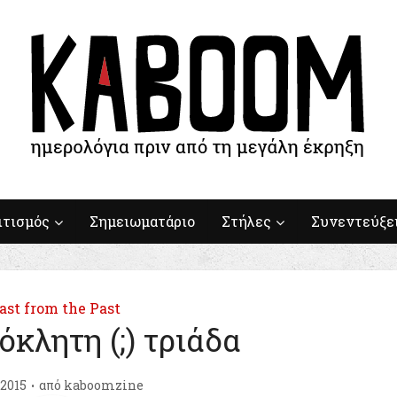
ιτισμός
Σημειωματάριο
Στήλες
Συνεντεύξε
ast from the Past
κλητη (;) τριάδα
/2015
από
kaboomzine