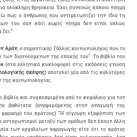
ια ολόκληρη θρησκεία. Έχει συνεπώς κάποιο νόημα
τώ πως ο άνθρωπος που αντιμετωπίζει την ίδια τη
ων του σαν κάτι χωρίς νόημα δεν είναι απλώς
 ζει."
όν Αρόν
, ο σημαντικός Γάλλος κοινωνιολόγος που το
ο των διανοούμενων της εποχής του". Το βιβλίο του
ue
(στα ελληνικά κυκλοφορεί στις εκδόσεις γνώση
νιολογικής σκέψης
) αποτελεί μία από τις καλύτερες
 της κοινωνιολογίας.
 βιβλίο και συγκεκριμένα από το κεφάλαιο για τον
σε βαθύτατα: (αναφερόμενος στην αναγωγή της
ν μαρασμό του κράτους) "Η σίγουρη εξαφάνιση των
οι ανταγωνισμοί μεταξύ των ομάδων δεν έχουν άλλη
ησία των εργαλείων παραγωγής είτε ότι το κράτος
 δύο αυτές υποθέσεις δεν είναι ευλογοφανής. Δεν