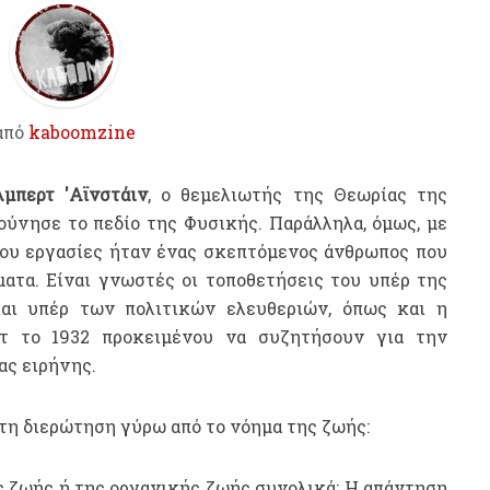
από
kaboomzine
μπερτ 'Αϊνστάιν
, ο θεμελιωτής της Θεωρίας της
ούνησε το πεδίο της Φυσικής. Παράλληλα, όμως, με
του εργασίες ήταν ένας σκεπτόμενος άνθρωπος που
ματα. Είναι γνωστές οι τοποθετήσεις του υπέρ της
και υπέρ των πολιτικ
ών ελευθεριών, όπως και η
ντ το 1932 προκειμένου να συζητήσουν για την
ας ειρήνης.
τη διερώτηση γύρω από το νόημα της ζωής:
ς ζωής ή της οργανικής ζωής συνολικά; Η απάντηση