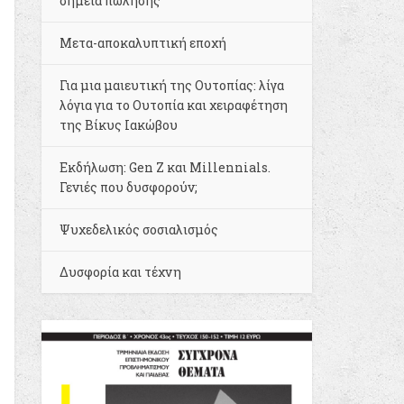
σημεία πώλησης
Μετα-αποκαλυπτική εποχή
Για μια μαιευτική της Ουτοπίας: λίγα
λόγια για το Ουτοπία και χειραφέτηση
της Βίκυς Ιακώβου
Εκδήλωση: Gen Z και Millennials.
Γενιές που δυσφορούν;
Ψυχεδελικός σοσιαλισμός
Δυσφορία και τέχνη