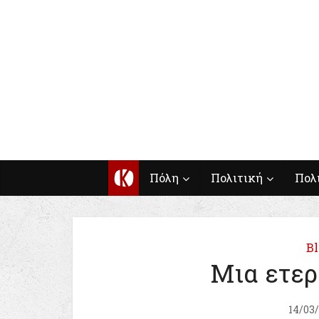
Κ
Πόλη
Πολιτική
Πολ
Bl
Μια ετερό
14/03