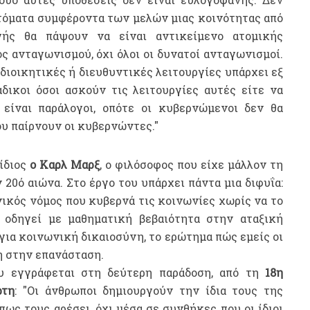
τόματα συμφέροντα των μελών μιας κοινότητας από
ής θα πάψουν να είναι αντικείμενο ατομικής
ος ανταγωνισμού, όχι όλοι οι δυνατοί ανταγωνισμοί.
 διοικητικές ή διευθυντικές λειτουργίες υπάρχει εξ
άδικοι όσοι ασκούν τις λειτουργίες αυτές είτε να
είναι παράλογοι, οπότε οι κυβερνώμενοι δεν θα
ου παίρνουν οι κυβερνώντες."
ίδιος
ο Καρλ Μαρξ
, ο φιλόσοφος που είχε μάλλον τη
20ό αιώνα. Στο έργο του υπάρχει πάντα μια διφυΐα:
ανικός νόμος που κυβερνά τις κοινωνίες χωρίς να το
 οδηγεί με μαθηματική βεβαιότητα στην αταξική
 για κοινωνική δικαιοσύνη, το ερώτημα πώς εμείς οι
τη στην επανάσταση.
υ εγγράφεται στη δεύτερη παράδοση, από τη
18η
ρτη
: "Οι άνθρωποι δημιουργούν την ίδια τους της
όπως τους αρέσει, όχι μέσα σε συνθήκες που οι ίδιοι