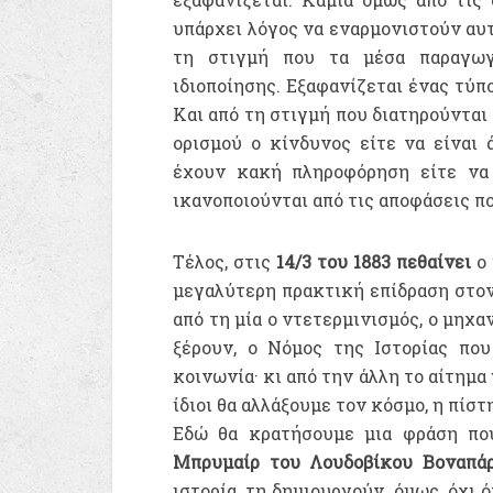
υπάρχει λόγος να εναρμονιστούν αυ
τη στιγμή που τα μέσα παραγωγ
ιδιοποίησης. Εξαφανίζεται ένας τύπ
Και από τη στιγμή που διατηρούνται
ορισμού ο κίνδυνος είτε να είναι 
έχουν κακή πληροφόρηση είτε να 
ικανοποιούνται από τις αποφάσεις π
Τέλος, στις
14/3 του 1883
πεθαίνει
ο 
μεγαλύτερη πρακτική επίδραση στον 
από τη μία ο ντετερμινισμός, ο μηχ
ξέρουν, ο Νόμος της Ιστορίας που
κοινωνία· κι από την άλλη το αίτημα
ίδιοι θα αλλάξουμε τον κόσμο, η πίσ
Εδώ θα κρατήσουμε μια φράση πο
Μπρυμαίρ του Λουδοβίκου Βοναπά
ιστορία, τη δημιουργούν, όμως, όχι 