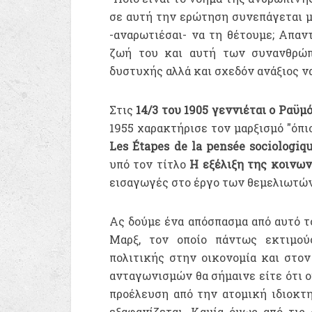
σε αυτή την ερώτηση συνεπάγεται μ
-αναρωτιέσαι- να τη θέτουμε; Απαν
ζωή του και αυτή των συνανθρώπ
δυστυχής αλλά και σχεδόν ανάξιος να
Στις
14/3 του 1905 γεννιέται ο Ραϋμ
1955 χαρακτήρισε τον μαρξισμό "όπι
Les Étapes de la pensée sociologiq
υπό τον τίτλο
Η εξέλιξη της κοινω
εισαγωγές στο έργο των θεμελιωτών
Ας δούμε ένα απόσπασμα από αυτό το
Μαρξ, τον οποίο πάντως εκτιμού
πολιτικής στην οικονομία και στο
ανταγωνισμών θα σήμαινε είτε ότι 
προέλευση από την ατομική ιδιοκτ
εξαφανίζεται. Καμία όμως από τις