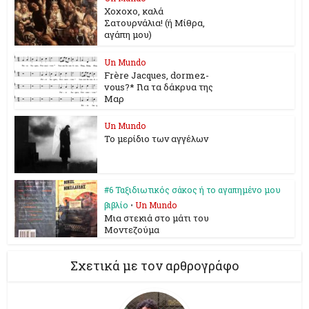
Χοχοχο, καλά
Σατουρνάλια! (ή Μίθρα,
αγάπη μου)
Un Mundo
Frère Jacques, dormez-
vous?* Για τα δάκρυα της
Μαρ
Un Mundo
To μερίδιο των αγγέλων
#6 Ταξιδιωτικός σάκος ή το αγαπημένο μου
βιβλίο
•
Un Mundo
Mια στεκιά στο μάτι του
Μοντεζούμα
Σχετικά με τον αρθρογράφο