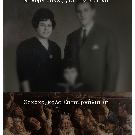
Χοχοχο, καλά Σατουρνάλια! (ή...