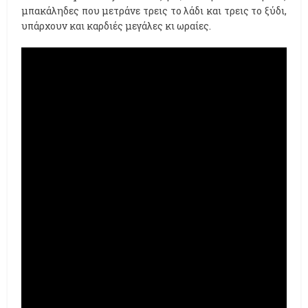
μπακάληδες που μετράνε τρεις το λάδι και τρεις το ξύδι,
υπάρχουν και καρδιές μεγάλες κι ωραίες.