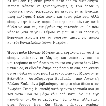
Κι εσύ δεν τις είχες βγάλει ποτέ από το αυτοκίνητο.
Μπορεί κάποτε να ξαναπηγαίναμε, ε; Σου άρεσε η
προοπτική ενός ψαρέματος με πετονιά κι ας βγάζαμε
μισή καλόγρια, 4 κιλά φύκια και τρεις γαλότσες. Αλλά
είπαμε, την έκανες απροειδοποίητα και πάντως αυτό
ήθελα να σου πω, τις βρήκα τις πετονιές και θα πάω
κάποτε ξανά στην Β. Εύβοια να μπω σε μια πλαστική
βαρκούλα κίτρινη και να ψαρέψω, μπέσα για μπέσα
καπτάν Κόγκα Δράκο Γιάννη Κατράνη.
Ήσουν πολύ Μάγκας. Μάγκας με μ κεφαλαίο, ναι, γιατί τα
είπαμε, υπάρχουν οι Μάγκες και υπάρχουν και τα
κουτσαβάκια κι εσύ ήσουν το πρώτο και γι’αυτό όταν λίγο
μεγάλωσα, κι είδα ότι άνθρωπος ήσουν κι εσύ, αποφάσισα
ότι σε ήθελα για φίλο μου. Για τον ορισμό του Μάγκα στην
βιβλιοθήκη, Αυτοβιογραφία Βαμβακάρη από Αγγελική
Βέλλου-Κάιλ, πάνω βιβλιοθήκη, τέταρτο ράφι δίπλα στον
Σχωρέλη. Ξέρεις. Κι επειδή αυτό ήταν το τραγούδι σου με
τον νονό μου το βάζω εδώ από κάτω όχι με την
πεποίθηση ότι θα το ακούσεις, ή θα το δεις, αλλά γιατί
έτσι. Porque hay. Και ξέρω, υπάρχουν καρδιές