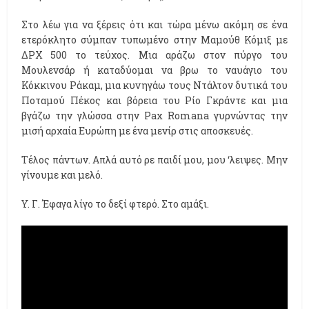
Στο λέω για να ξέρεις ότι και τώρα μένω ακόμη σε ένα
ετερόκλητο σύμπαν τυπωμένο στην Μαμούθ Κόμιξ με
ΔΡΧ 500 το τεύχος. Μια αράζω στον πύργο του
Μουλενσάρ ή καταδύομαι να βρω το ναυάγιο του
Κόκκινου Ράκαμ, μια κυνηγάω τους Ντάλτον δυτικά του
Ποταμού Πέκος και βόρεια του Ρίο Γκράντε και μια
βγάζω την γλώσσα στην Pax Romana γυρνώντας την
μισή αρχαία Ευρώπη με ένα μενίρ στις αποσκευές.
Τέλος πάντων. Απλά αυτό ρε παιδί μου, μου ‘λειψες. Μην
γίνουμε και μελό.
Y. Γ. Έφαγα λίγο το δεξί φτερό. Στο αμάξι.