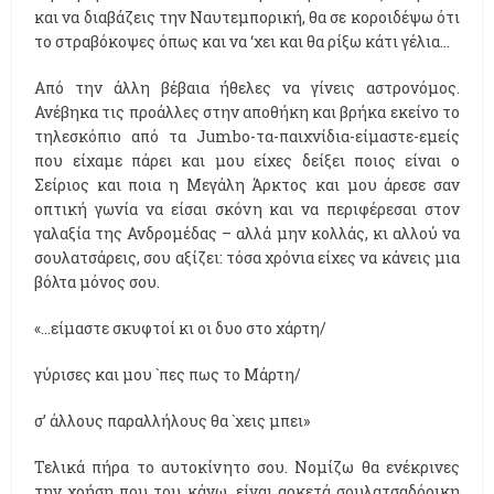
και να διαβάζεις την Ναυτεμπορική, θα σε κοροιδέψω ότι
το στραβόκοψες όπως και να ‘χει και θα ρίξω κάτι γέλια...
Από την άλλη βέβαια ήθελες να γίνεις αστρονόμος.
Ανέβηκα τις προάλλες στην αποθήκη και βρήκα εκείνο το
τηλεσκόπιο από τα Jumbo-τα-παιχνίδια-είμαστε-εμείς
που είχαμε πάρει και μου είχες δείξει ποιος είναι ο
Σείριος και ποια η Μεγάλη Άρκτος και μου άρεσε σαν
οπτική γωνία να είσαι σκόνη και να περιφέρεσαι στον
γαλαξία της Ανδρομέδας – αλλά μην κολλάς, κι αλλού να
σουλατσάρεις, σου αξίζει: τόσα χρόνια είχες να κάνεις μια
βόλτα μόνος σου.
«...είμαστε σκυφτοί κι οι δυο στο χάρτη/
γύρισες και μου `πες πως το Μάρτη/
σ’ άλλους παραλλήλους θα `χεις μπει»
Τελικά πήρα το αυτοκίνητο σου. Νομίζω θα ενέκρινες
την χρήση που του κάνω, είναι αρκετά σουλατσαδόρικη