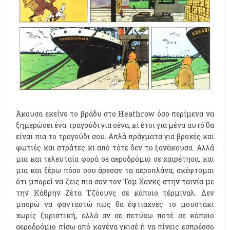
Άκουσα εκείνο το βράδυ στο Heathrow όσο περίμενα να
ξημερώσει ένα τραγούδι για σένα, κι έτσι για μένα αυτό θα
είναι πια το τραγούδι σου. Απλά πράγματα για βροχές και
φωτιές και στράτες κι από τότε δεν το ξανάκουσα. Αλλά
μια και τελευταία φορά σε αεροδρόμιο σε χαιρέτησα, και
μια και ξέρω πόσο σου άρεσαν τα αεροπλάνα, σκέφτομαι
ότι μπορεί να ζεις πια σαν τον Τομ Χανκς στην ταινία με
την Κάθρην Ζέτα Τζόουνς σε κάποιο τέρμιναλ. Δεν
μπορώ να φανταστώ πώς θα έφτιαχνες το μουστάκι
χωρίς ξυριστική, αλλά αν σε πετύχω ποτέ σε κάποιο
αεροδρόμιο πίσω από κανένα γκισέ ή να πίνεις εσπρέσσο