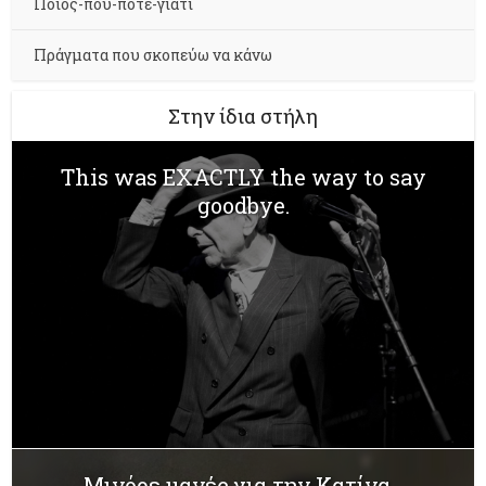
Ποιος-πού-πότε-γιατί
Πράγματα που σκοπεύω να κάνω
Στην ίδια στήλη
This was EXACTLY the way to say
goodbye.
Μινόρε μανές για την Κατίνα...