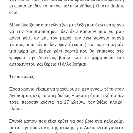
κι ωραία και δεν το πατάω πολύ (συνήθως). Οπότε, daddy,
cool.
Μόνο άνοιξα ρε απατεώνα (να μια λέξη που έχω ένα χρόνο
να την χρησιμοποιήσω, δεν έχω κάποιον που να μου
κάνει κέφι αν και τον μικρό τον λέω κανάγια συχνά
τέτοιος που είναι- δεν φαντάζεσαι...) το πορτ-μπαγκάζ
μια μέρα και βρήκα κάτι χαρτιά που θα έπαιρνες στο
γραφείο την Δευτέρα, βρήκα και το φαρμακείο του
αυτοκινήτου και ξέρεις τί άλλο βρήκα;
Τις πετονιές.
Πόσα χρόνια είχαμε να ψαρέψουμε; Δεν εννοώ τότε στον
Αγιόκαμπο, όχι, τα μπερδεύεις – ακόμη δημοτικό ήμουν
τότε, περάσαν χρόνια, τα 27 κλείνω τον Μάιο πλάκα-
πλάκα.
Εννοώ κάπου που είχα έρθει να σας βρω ένα καλοκαίρι
μετά την πρακτική της σχολής για Δεκαπενταύγουστο.