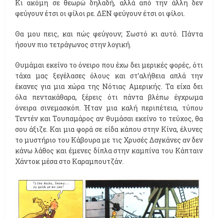
Κι ακόμη σε θεωρώ δηλαδή, αλλά από την άλλη δεν
φεύγουν έτσι οι φίλοι ρε. ΔΕΝ φεύγουν έτσι οι φίλοι.
Θα μου πεις, και πώς φεύγουν; Σωστό κι αυτό. Πάντα
ήσουν πιο τετράγωνος στην λογική.
Θυμάμαι εκείνο το όνειρο που έχω δει μερικές φορές, ότι
τάχα μας ξεγέλασες όλους και στ’αλήθεια απλά την
έκανες για μια χώρα της Νότιας Αμερικής. Τα είχα δει
όλα πεντακάθαρα, ξέρεις ότι πάντα βλέπω έγχρωμα
όνειρα σινεμασκόπ. Ήταν μια καλή περιπέτεια, τύπου
Τεντέν και Τουπαμάρος αν θυμάσαι εκείνο το τεύχος, θα
σου άξιζε. Και μια φορά σε είδα κάπου στην Κίνα, έλυνες
το μυστήριο του Κάβουρα με τις Χρυσές Δαγκάνες αν δεν
κάνω λάθος και έμενες δίπλα στην καμπίνα του Κάπταιν
Χάντοκ μέσα στο Καραμπουτζάν.