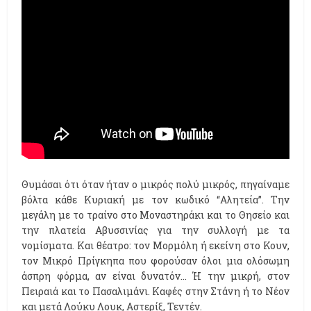
Θυμάσαι ότι όταν ήταν ο μικρός πολύ μικρός, πηγαίναμε
βόλτα κάθε Κυριακή με τον κωδικό “Αλητεία”. Την
μεγάλη με το τραίνο στο Μοναστηράκι και το Θησείο και
την πλατεία Αβυσσινίας για την συλλογή με τα
νομίσματα. Και θέατρο: τον Μορμόλη ή εκείνη στο Κουν,
τον Μικρό Πρίγκηπα που φορούσαν όλοι μια ολόσωμη
άσπρη φόρμα, αν είναι δυνατόν… Ή την μικρή, στον
Πειραιά και το Πασαλιμάνι. Καφές στην Στάνη ή το Νέον
και μετά Λούκυ Λουκ, Αστερίξ, Τεντέν.