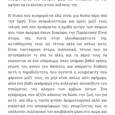
αφήσει να το κλείσει στους κόλπους της .
Η Θυσία που κυοφορείται εδώ είναι μια θυσία πέρα από
την Οργή. Έτσι ανακαλύπτουμε και εμείς μαζί τους
τελικά, από πού προέρχεται η ομάδα αυτών των νεαρών
που τόσο άκομψα έχουν διακόψει την Παράσταση! Είναι
άτομα, ναι, πιστά στην ελευθεριακότητα της
αυτοθέσμισης τους ώς τέτοια, αλλά όχι απλώς αυτό.
Είναι ταυτόχρονα άτομα, συλλογικά, τέτοια που να
αντανακλούν το ένα το άλλο, και τα χέρια τους να
ενώνονται σε ένα υπέρσωμα, όπου υπάρχει βαθιά αγάπη,
γνώση του κενού του θανάτου, και απέραντη διάθεση
αυτή η παραδοξότητα, που συνιστά η singularity που
φέρνουν μαζί τους, να μην είναι απλώς κάτι εφήμερο,
αλλά ένα βαθύ εγχάραγμα στο συλλογικό ασυνείδητο του
πνεύματος του κόσμου των έμβιων όντων. Ένα
εγχάραγμα, που αξίζει κάποιος να δώσει την ζωή του για
αυτό- και εδώ η ταινία φτάνει δραματουργικά αλλά και
εικαστικά στο αποκορύφωμα της- γνωρίζοντας πώς οι
υπόλοιποι συλλογικοί τον κουβαλούν μέσα στο σώμα και