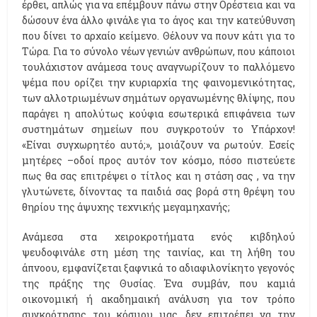
έρθει, απλώς για να επέμβουν πάνω στην Ορέστεια και να
δώσουν ένα άλλο φινάλε για το άγος και την κατεύθυνση
που δίνει το αρχαίο κείμενο. Θέλουν να πουν κάτι για το
Τώρα. Για το σύνολο νέων γενιών ανθρώπων, που κάποιοι
τουλάχιστον ανάμεσα τους αναγνωρίζουν το παλλόμενο
ψέμα που ορίζει την κυριαρχία της φαινομενικότητας,
των αλλοτριωμένων σημάτων οργανωμένης θλίψης, που
παράγει η απολύτως κούφια εσωτερικά επιφάνεια των
συστημάτων σημείων που συγκροτούν το Υπάρχον!
«Είναι συγχωρητέο αυτό;», μοιάζουν να ρωτούν. Εσείς
μητέρες –οδοί προς αυτόν τον κόσμο, πόσο πιστεύετε
πως θα σας επιτρέψει ο τίτλος και η στάση σας , να την
γλυτώνετε, δίνοντας τα παιδιά σας βορά στη θρέψη του
θηρίου της άψυχης τεχνικής μεγαμηχανής;
Ανάμεσα στα χειροκροτήματα ενός κιβδηλού
ψευδοφινάλε στη μέση της ταινίας, και τη λήθη του
άπνοου, εμφανίζεται ξαφνικά το αδιαφιλονίκητο γεγονός
της πράξης της Θυσίας. Ένα συμβάν, που καμιά
οικονομική ή ακαδημαική ανάλυση για τον τρόπο
συγκρότησης του κόσμου μας, δεν επιτρέπει να την