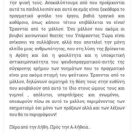
την ψυχή τους. Ανακαλύπτουμε από που προέρχονται
αυτά τα παιδιά λοιπόν και αυτό σε εμάς είναι ξεκάθαρα το
πραγματικό φινάλε του έργου, βαθιά τραγικό και
καθάρσιο, όπως κάποιο τέτοιο επιβάλλεται να είναι!
Έρχονται από το μέλλον. Ένα μέλλον που ακόμα οι
βουβοί κοινωνικοί θεατές του Υπάρχοντος Τώρα είναι
ανίκανοι να συλλάβουν, αλλά που αποτελεί την μόνη
ελπίδα μιας ανθρωπότητας, που στη λύση της βρίσκεται
η Αγάπη και όχι η φαυλότητα και η υποκριτική
αντικειμενικότητα του ψευδοπραγματικού-αυτής της
σύγχρονης ερήμου των νοημάτων που το πραγματικό
είναι μια ακόμα στιγμή του ψεύτικου. Έρχονται από το
μέλλον, δηλώνουν αιματηρά τη θέση τους στην ευθύνη
που κουβαλούν από αυτό το ίδιο στους ώμους τους και
γυμνοί , απόλυτοι, υπερπλήρεις και ενωμένοι,
αποχωρούν πίσω σε αυτό το μελλον, περιμένοντας των
σχηματισμό όχι μόνο των πράξεων αλλά και των λέξεων
που θα το περιγράψουν!
Πέρα από την Λήθη. Πρός την Α-λήθεια...