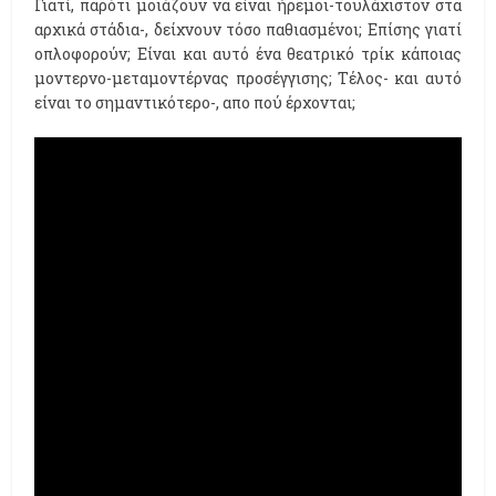
Γιατί, παρότι μοιάζουν να είναι ήρεμοι-τουλάχιστον στα
αρχικά στάδια-, δείχνουν τόσο παθιασμένοι; Επίσης γιατί
οπλοφορούν; Είναι και αυτό ένα θεατρικό τρίκ κάποιας
μοντερνο-μεταμοντέρνας προσέγγισης; Τέλος- και αυτό
είναι το σημαντικότερο-, απο πού έρχονται;