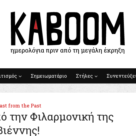
ιτισμός
Σημειωματάριο
Στήλες
Συνεντεύξε
ast from the Past
ό την Φιλαρμονική της
Βιέννης!