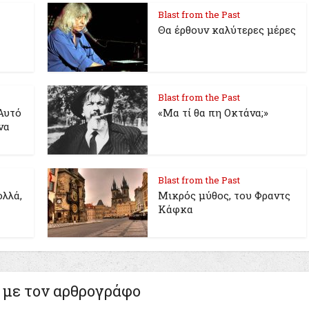
Blast from the Past
Θα έρθουν καλύτερες μέρες
Blast from the Past
Αυτό
«Μα τί θα πη Οκτάνα;»
να
Blast from the Past
λλά,
Μικρός μύθος, του Φραντς
Κάφκα
 με τον αρθρογράφο