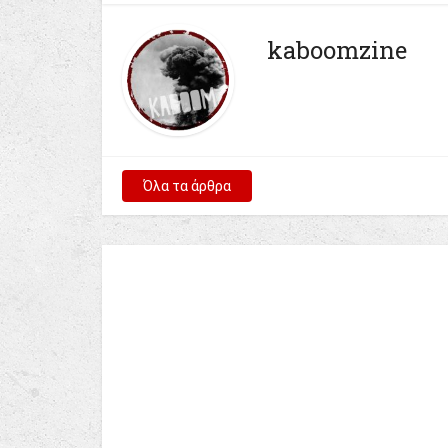
kaboomzine
Όλα τα άρθρα