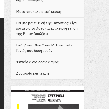
σημεία πώλησης
Μετα-αποκαλυπτική εποχή
Για μια μαιευτική της Ουτοπίας: λίγα
λόγια για το Ουτοπία και χειραφέτηση
της Βίκυς Ιακώβου
Εκδήλωση: Gen Z και Millennials.
Γενιές που δυσφορούν;
Ψυχεδελικός σοσιαλισμός
Δυσφορία και τέχνη