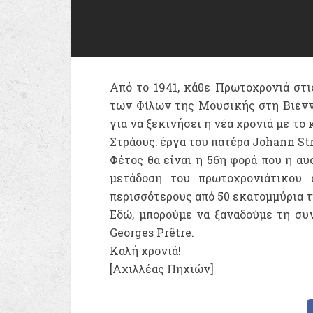
Από το 1941, κάθε Πρωτοχρονιά στις
των Φίλων της Μουσικής στη Βιένν
για να ξεκινήσει η νέα χρονιά με τ
Στράους: έργα του πατέρα Johann Str
Φέτος θα είναι η 56η φορά που η αυ
μετάδοση του πρωτοχρονιάτικου 
περισσότερους από 50 εκατομμύρια τ
Εδώ, μπορούμε να ξαναδούμε τη συν
Georges Prêtre.
Καλή χρονιά!
[Αχιλλέας Πηχιών]