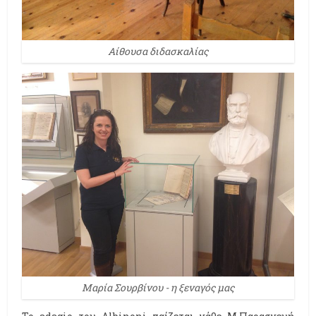
Aίθουσα διδασκαλίας
Μαρία Σουρβίνου - η ξεναγός μας