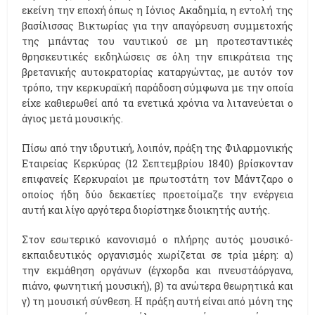
εκείνη την εποχή όπως η Ιόνιος Ακαδημία, η εντολή της
βασίλισσας Βικτωρίας για την απαγόρευση συμμετοχής
της μπάντας του ναυτικού σε μη προτεσταντικές
θρησκευτικές εκδηλώσεις σε όλη την επικράτεια της
βρετανικής αυτοκρατορίας καταργώντας, με αυτόν τον
τρόπο, την κερκυραϊκή παράδοση σύμφωνα με την οποία
είχε καθιερωθεί από τα ενετικά χρόνια να λιτανεύεται ο
άγιος μετά μουσικής.
Πίσω από την ιδρυτική, λοιπόν, πράξη της Φιλαρμονικής
Εταιρείας Κερκύρας (12 Σεπτεμβρίου 1840) βρίσκονταν
επιφανείς Κερκυραίοι με πρωτοστάτη τον Μάντζαρο ο
οποίος ήδη δύο δεκαετίες προετοίμαζε την ενέργεια
αυτή και λίγο αργότερα διορίστηκε διοικητής αυτής.
Στον εσωτερικό κανονισμό ο πλήρης αυτός μουσικό-
εκπαιδευτικός οργανισμός χωρίζεται σε τρία μέρη: α)
την εκμάθηση οργάνων (έγχορδα και πνευστάόργανα,
πιάνο, φωνητική μουσική), β) τα ανώτερα θεωρητικά και
γ) τη μουσική σύνθεση. Η πράξη αυτή είναι από μόνη της