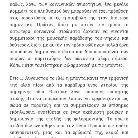
καθώς, λόγω των κοινωνικών ανισοτήτων, ένα μεγάλο
κομμάτι του πληθυσμού δεν μπορούσε να έχει πρόσβαση
στις παραστάσεις αυτές, η συμβολή της ήταν ιδιαίτερα
σημαντική. Πρώτον, διότι με αυτόν τον τρόπο τα
κατώτερα κοινωνικά στρώματα άρχισαν να γίνονται
συμμέτοχοι της μουσικής παράδοσης του νησιού και
δεύτερον, διότι με αυτόν τον τρόπο σώθηκαν πολλά έργα
σπουδαίων δημιουργών (έστω και διασκευασμένα) των
οποίων οι παρτιτούρες δεν σώζονται μέχρι σήμερα.
Κάπως έτσι ταυτίστηκε η φιλαρμονική με τις μπάντες.
Στις 11 Αυγούστου το 1841 η μπάντα κάνει την εμφάνισή
της αλλά πίσω από τα παράθυρα ενός κτηρίου της
σημερινής οδού Θεοτόκη λόγω απουσίας επίσημης
στολής. Για να μπορέσουν λοιπόν να εμφανίζονται ως
σώμα σε παράταξη και να συμμετέχουν σε επίσημες
εκδηλώσεις, ανατίθεται σε έναν σχεδιαστή ρούχων η
δημιουργία της στολής της φιλαρμονικής. Το πρώτο
σχέδιο δεν εγκρίθηκε από την Ιόνιο Γερουσία ως πράξη
επαναστατική, μιας και τα χρώματά της, λευκό και