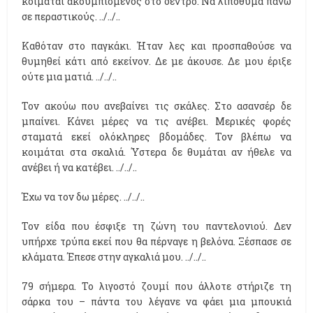
κοιμάται ακουμπισμένος στο δέντρο. Να λιποθυμά πάνω
σε περαστικούς. ../../..
Καθόταν στο παγκάκι. Ήταν λες και προσπαθούσε να
θυμηθεί κάτι από εκείνον. Δε με άκουσε. Δε μου έριξε
ούτε μια ματιά. ../../..
Τον ακούω που ανεβαίνει τις σκάλες. Στο ασανσέρ δε
μπαίνει. Κάνει μέρες να τις ανέβει. Μερικές φορές
σταματά εκεί ολόκληρες βδομάδες. Τον βλέπω να
κοιμάται στα σκαλιά. Ύστερα δε θυμάται αν ήθελε να
ανέβει ή να κατέβει. ../../..
Έχω να τον δω μέρες. ../../..
Τον είδα που έσφιξε τη ζώνη του παντελονιού. Δεν
υπήρχε τρύπα εκεί που θα πέρναγε η βελόνα. Ξέσπασε σε
κλάματα. Έπεσε στην αγκαλιά μου. ../../..
79 σήμερα. Το λιγοστό ζουμί που άλλοτε στήριζε τη
σάρκα του – πάντα του λέγανε να φάει μια μπουκιά