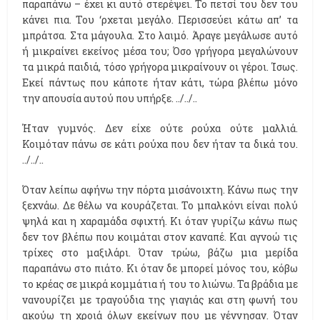
παραπάνω – έχει κι αυτό στερέψει. Το πετσί του δεν του
κάνει πια. Του ‘ρχεται μεγάλο. Περισσεύει κάτω απ’ τα
μπράτσα. Στα μάγουλα. Στο λαιμό. Άραγε μεγάλωσε αυτό
ή μικραίνει εκείνος μέσα του; Όσο γρήγορα μεγαλώνουν
τα μικρά παιδιά, τόσο γρήγορα μικραίνουν οι γέροι. Ίσως.
Εκεί πάντως που κάποτε ήταν κάτι, τώρα βλέπω μόνο
την απουσία αυτού που υπήρξε. ../../..
Ήταν γυμνός. Δεν είχε ούτε ρούχα ούτε μαλλιά.
Κοιμόταν πάνω σε κάτι ρούχα που δεν ήταν τα δικά του.
../../..
Όταν λείπω αφήνω την πόρτα μισάνοιχτη. Κάνω πως την
ξεχνάω. Δε θέλω να κουράζεται. Το μπαλκόνι είναι πολύ
ψηλά και η χαραμάδα σφιχτή. Κι όταν γυρίζω κάνω πως
δεν τον βλέπω που κοιμάται στον καναπέ. Και αγνοώ τις
τρίχες στο μαξιλάρι. Όταν τρώω, βάζω μια μερίδα
παραπάνω στο πιάτο. Κι όταν δε μπορεί μόνος του, κόβω
το κρέας σε μικρά κομμάτια ή του το λιώνω. Τα βράδια με
νανουρίζει με τραγούδια της γιαγιάς και στη φωνή του
ακούω τη χροιά όλων εκείνων που με γέννησαν. Όταν