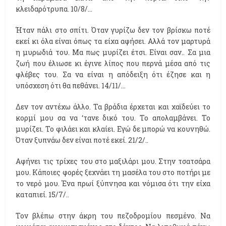
κλειδαρότρυπα. 10/8/…
Ήταν πάλι στο σπίτι. Όταν γυρίζω δεν τον βρίσκω ποτέ
εκεί κι όλα είναι όπως τα είχα αφήσει. Αλλά τον μαρτυρά
η μυρωδιά του. Μα πως μυρίζει έτσι. Είναι σαν.. Σα μια
ζωή που έλιωσε κι έγινε λίπος που περνά μέσα από τις
φλέβες του. Σα να είναι η απόδειξη ότι έζησε και η
υπόσχεση ότι θα πεθάνει. 14/11/…
Δεν τον αντέχω άλλο. Τα βράδια έρχεται και χαϊδεύει το
κορμί μου σα να ‘τανε δικό του. Το απολαμβάνει. Το
μυρίζει. Το φιλάει και κλαίει. Εγώ δε μπορώ να κουνηθώ.
Όταν ξυπνάω δεν είναι ποτέ εκεί. 21/2/..
Αφήνει τις τρίχες του στο μαξιλάρι μου. Στην τσατσάρα
μου. Κάποιες φορές ξεχνάει τη μασέλα του στο ποτήρι με
το νερό μου. Ένα πρωί ξύπνησα και νόμισα ότι την είχα
καταπιεί. 15/7/..
Τον βλέπω στην άκρη του πεζοδρομίου πεσμένο. Να