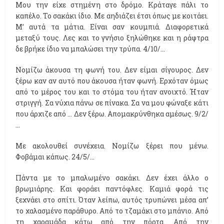
Μου την είχε στημένη στο δρόμο. Κράταγε πάλι το
καπέλο. Το σακάκι ίδιο. Με αηδιάζει έτσι όπως με κοιτάει.
Μ’ αυτά τα μάτια. Είναι σαν κουμπιά. Διαφορετικά
μεταξύ τους. Λες και το γνήσιο ξηλώθηκε και η ράφτρα
δε βρήκε ίδιο να μπαλώσει την τρύπα. 4/10/…
Νομίζω άκουσα τη φωνή του. Δεν είμαι σίγουρος. Δεν
ξέρω καν αν αυτό που άκουσα ήταν φωνή. Ερχόταν όμως
από το μέρος του και το στόμα του ήταν ανοιχτό. Ήταν
στριγγή. Σα νύχια πάνω σε πίνακα. Σα να μου φώναξε κάτι
που άρχιζε από … Δεν ξέρω. Απομακρύνθηκα αμέσως. 9/2/
…
Με ακολουθεί συνέχεια. Νομίζω ξέρει που μένω.
Φοβάμαι κάπως. 24/5/…
Πάντα με το μπαλωμένο σακάκι. Δεν έχει άλλο ο
βρωμιάρης. Και φοράει παντόφλες. Καμιά φορά τις
ξεχνάει στο σπίτι. Όταν λείπω, αυτός τρυπώνει μέσα απ’
το χαλασμένο παράθυρο. Από το τζαμάκι στο μπάνιο. Από
τη χαραμάδα κάτω από την πόρτα. Από την