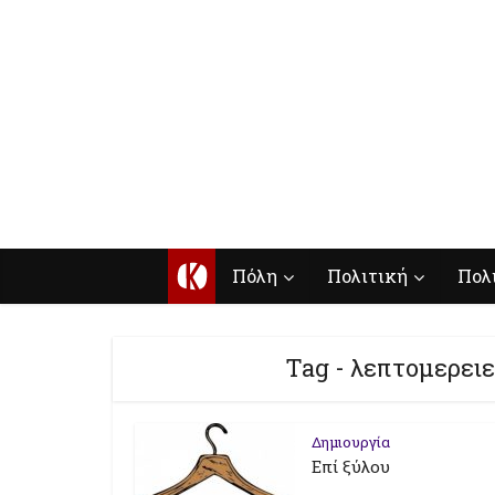
Κ
Πόλη
Πολιτική
Πολ
Tag - λεπτομερειε
Δημιουργία
Επί ξύλου