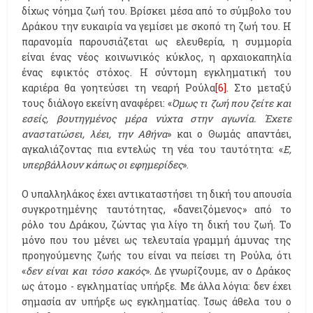
δίχως νόημα ζωή του. Βρίσκει μέσα από το σύμβολο του
Δράκου την ευκαιρία να γεμίσει με σκοπό τη ζωή του. Η
παρανομία παρουσιάζεται ως ελευθερία, η συμμορία
είναι ένας νέος κοινωνικός κύκλος, η αρχαιοκαπηλία
ένας εφικτός στόχος. Η σύντομη εγκληματική του
καριέρα θα γοητεύσει τη νεαρή Ρούλα
[6]
. Στο μεταξύ
τους διάλογο εκείνη αναφέρει: «
Όμως τι ζωή που ζείτε και
εσείς, βουτηγμένος μέρα νύχτα στην αγωνία. Έχετε
αναστατώσει, λέει, την Αθήνα
» και ο Θωμάς απαντάει,
αγκαλιάζοντας πια εντελώς τη νέα του ταυτότητα: «
Ε,
υπερβάλλουν κάπως οι εφημερίδες
».
Ο υπαλληλάκος έχει αντικαταστήσει τη δική του απουσία
συγκροτημένης ταυτότητας, «δανειζόμενος» από το
ρόλο του Δράκου, ζώντας για λίγο τη δική του ζωή. Το
μόνο που του μένει ως τελευταία γραμμή άμυνας της
προηγούμενης ζωής του είναι να πείσει τη Ρούλα, ότι
«
δεν είναι και τόσο κακός
». Δε γνωρίζουμε, αν ο Δράκος
ως άτομο - εγκληματίας υπήρξε. Με άλλα λόγια: δεν έχει
σημασία αν υπήρξε ως εγκληματίας. Ίσως άθελα του ο