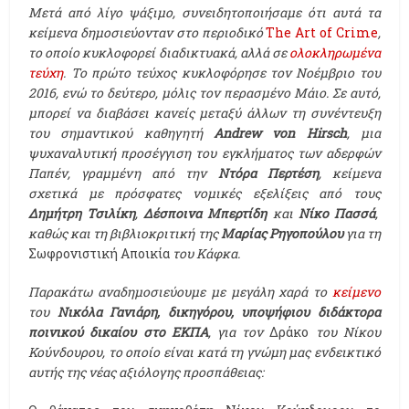
Μετά από λίγο ψάξιμο, συνειδητοποιήσαμε ότι αυτά τα
κείμενα δημοσιεύονταν στο περιοδικό
The Art of Crime
,
το οποίο κυκλοφορεί διαδικτυακά, αλλά σε
ολοκληρωμένα
τεύχη
. Το πρώτο τεύχος κυκλοφόρησε τον Νοέμβριο του
2016, ενώ το δεύτερο, μόλις τον περασμένο Μάιο. Σε αυτό,
μπορεί να διαβάσει κανείς μεταξύ άλλων τη συνέντευξη
του σημαντικού καθηγητή
Andrew von Hirsch
, μια
ψυχαναλυτική προσέγγιση του εγκλήματος των αδερφών
Παπέν, γραμμένη από την
Ντόρα Περτέση
, κείμενα
σχετικά με πρόσφατες νομικές εξελίξεις από τους
Δημήτρη Τσιλίκη
,
Δέσποινα Μπερτίδη
και
Νίκο Πασσά
,
καθώς και τη βιβλιοκριτική της
Μαρίας Ρηγοπούλου
για τη
Σωφρονιστική Αποικία
του Κάφκα.
Παρακάτω αναδημοσιεύουμε με μεγάλη χαρά το
κείμενο
του
Νικόλα Γανιάρη, δικηγόρου, υποψήφιου διδάκτορα
ποινικού δικαίου στο ΕΚΠΑ
, για τον
Δράκο
του Νίκου
Κούνδουρου, το οποίο είναι κατά τη γνώμη μας ενδεικτικό
αυτής της νέας αξιόλογης προσπάθειας: