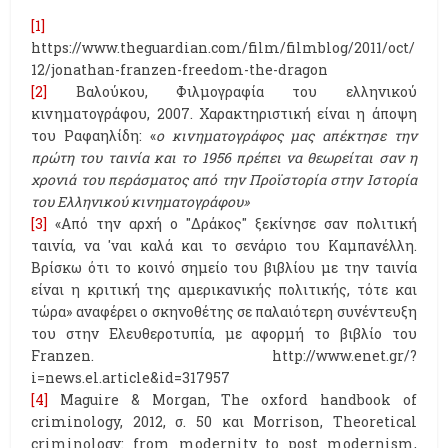
[1]
https://www.theguardian.com/film/filmblog/2011/oct/
12/jonathan-franzen-freedom-the-dragon
[2]
Βαλούκου, Φιλμογραφία του ελληνικού
κινηματογράφου, 2007. Χαρακτηριστική είναι η άποψη
του Ραφαηλίδη: «
ο κινηματογράφος μας απέκτησε την
πρώτη του ταινία και το 1956 πρέπει να θεωρείται σαν η
χρονιά του περάσματος από την Προϊστορία στην Ιστορία
του Ελληνικού κινηματογράφου»
[3]
«Από την αρχή ο "Δράκος" ξεκίνησε σαν πολιτική
ταινία, να 'ναι καλά και το σενάριο του Καμπανέλλη.
Βρίσκω ότι το κοινό σημείο του βιβλίου με την ταινία
είναι η κριτική της αμερικανικής πολιτικής, τότε και
τώρα» αναφέρει ο σκηνοθέτης σε παλαιότερη συνέντευξη
του στην Ελευθεροτυπία, με αφορμή το βιβλίο του
Franzen. http://www.enet.gr/?
i=news.el.article&id=317957
[4]
Maguire & Morgan, The oxford handbook of
criminology, 2012, σ. 50 και Morrison, Theoretical
criminology: from modernity to post modernism,