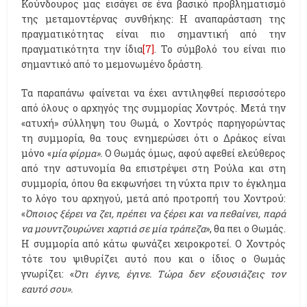
Κούνδουρος μας εισάγει σε ένα βασικό προβληματισμό
της μεταμοντέρνας συνθήκης: Η αναπαράσταση της
πραγματικότητας είναι πιο σημαντική από την
πραγματικότητα την ίδια
[7]
. Το σύμβολό του είναι πιο
σημαντικό από το μεμονωμένο δράστη.
Τα παραπάνω φαίνεται να έχει αντιληφθεί περισσότερο
από όλους ο αρχηγός της συμμορίας Χοντρός. Μετά την
«ατυχή» σύλληψη του Θωμά, ο Χοντρός παρηγορώντας
τη συμμορία, θα τους ενημερώσει ότι ο Δράκος είναι
μόνο «
μία φίρμα».
Ο Θωμάς όμως, αφού αφεθεί ελεύθερος
από την αστυνομία θα επιστρέψει στη Ρούλα και στη
συμμορία, όπου θα εκφωνήσει τη νύχτα πριν το έγκλημα
το λόγο του αρχηγού, μετά από προτροπή του Χοντρού:
«
Όποιος ξέρει να ζει, πρέπει να ξέρει και να πεθαίνει, παρά
να μουντζουρώνει χαρτιά σε μία τράπεζα
», θα πει ο Θωμάς.
Η συμμορία από κάτω φωνάζει χειροκροτεί. Ο Χοντρός
τότε του ψιθυρίζει αυτό που και ο ίδιος ο Θωμάς
γνωρίζει: «
Ότι έγινε, έγινε. Τώρα δεν εξουσιάζεις τον
εαυτό σου».