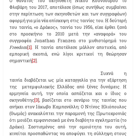
Ο θάνατος του σκηνοθέτη Νίκου Κούνδουρου το
Φλεβάρη του 2017, αποτέλεσε (όπως συνήθως συμβαίνει
στην περίπτωση των σκηνοθετών και των συγγραφέων)
αφορμή για μία νέα επίσκεψη στις ταινίες του. Η δεύτερή
του ταινία, «ο Δράκος», ταινία του 1956, είχε έρθει ξανά
στο προσκήνιο το 2010 μετά την «αναφορά» του
συγγραφέα Jonathan Franzen στο μυθιστόρημά του
Freedom
[1]
. Η ταινία αποτέλεσε μάλλον αποτυχία, από
εμπορική σκοπιά, ενώ λίγοι κριτικοί τη θεώρησαν
σημαντική
[2]
.
Συχνά η
ταινία διαβάζεται ως μία καταγγελία για την εξάρτηση
της μετεμφυλιακής Ελλάδας από ξένες δυνάμεις. Η
ερμηνεία αυτή, την οποία ασπάζεται και ο ίδιος ο
σκηνοθέτης
[3]
, βασίζεται στο σενάριο της ταινίας που
ανήκει στον Ιάκωβο Καμπανέλλη: Ο Ντίνος Ηλιόπουλος
(Θωμάς) ανακαλύπτει την παραμονή της Πρωτοχρονιάς
ότι μοιάζει εμφανισιακά με ένα διαβόητο εγκληματία (το
Δράκο). Σαστισμένος από την ομοιότητα του αυτή,
κινείται προσπαθώντας να αποφύγει τη σύλληψη στους