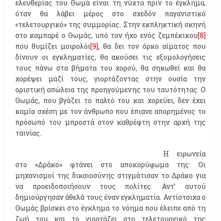
ελευθερίας του Θωμά είναι τη νύχτα πριν το έγκλημα,
όταν θα λάβει μέρος στο σχεδόν παγανιστικό
«τελετουργικό» της συμμορίας. Στην εκπληκτική σκηνή
στο καμπαρέ ο Θωμάς, υπό τον ήχο ενός ζεμπέκικου
[8]
που θυμίζει μοιρολόι
[9]
, θα δει τον όρκο αίματος που
δίνουν οι εγκληματίες, θα ακούσει τις εξομολογήσεις
τους πάνω στα βήματα του χορού, θα σηκωθεί και θα
χορέψει μαζί τους, γιορτάζοντας στην ουσία την
οριστική απώλεια της προηγούμενης του ταυτότητας. Ο
Θωμάς, που βγάζει το παλτό του και χορεύει, δεν έχει
καμία σχέση με τον άνθρωπο που έπιανε απορημένος το
πρόσωπό του μπροστά στον καθρέφτη στην αρχή της
ταινίας.
Η ειρωνεία
στο «Δράκο» φτάνει στο αποκορύφωμα της: Οι
μηχανισμοί της δικαιοσύνης στιγμάτισαν το Δράκο για
να προειδοποιήσουν τους πολίτες. Αντ’ αυτού
δημιούργησαν άθελά τους έναν εγκληματία. Αντίστοιχα ο
Θωμάς βρίσκει στο έγκλημα το νόημα που έλειπε από τη
ζωή του και το γιορτάζει στο τελετουργικό της