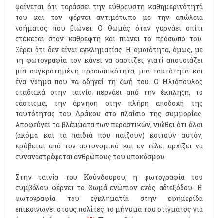
φαίνεται ότι ταράσσει την εύθραυστη καθημερινότητά
του και τον φέρνει αντιμέτωπο με την απώλεια
νοήματος που βιώνει. Ο Θωμάς όταν γυρνάει σπίτι
στέκεται στον καθρέφτη και πιάνει το πρόσωπό του.
Ξέρει ότι δεν είναι εγκληματίας. Η ομοιότητα, όμως, με
τη φωτογραφία τον κάνει να σαστίζει, γιατί απουσιάζει
μία συγκροτημένη προσωπικότητα, μία ταυτότητα και
ένα νόημα που να οδηγεί τη ζωή του. Ο Ηλιόπουλος
σταδιακά στην ταινία περνάει από την έκπληξη, το
σάστισμα, την άρνηση στην πλήρη αποδοχή της
ταυτότητας του Δράκου στο πλαίσιο της συμμορίας.
Αποφεύγει τα βλέμματα των περαστικών, νιώθει ότι όλοι
(ακόμα και τα παιδιά που παίζουν) κοιτούν αυτόν,
κρύβεται από τον αστυνομικό και εν τέλει αρχίζει να
συναναστρέφεται ανθρώπους του υποκόσμου.
Στην ταινία του Κούνδουρου, η φωτογραφία του
συμβόλου φέρνει το Θωμά ενώπιον ενός αδιεξόδου. Η
φωτογραφία του εγκληματία στην εφημερίδα
επικοινωνεί στους πολίτες το μήνυμα του στίγματος για