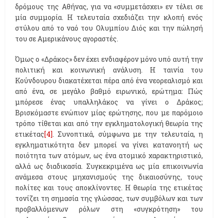
δρόμους της Αθήνας, για να «συμμετάσχει» εν τέλει σε
μία συμμορία. Η τελευταία σχεδιάζει την κλοπή ενός
στύλου από το ναό του Ολυμπίου Διός και την πώλησή
του σε Αμερικάνους αγοραστές.
Όμως ο «Δράκος» δεν έχει ενδιαφέρον μόνο υπό αυτή την
πολιτική και κοινωνική ανάλυση. Η ταινία του
Κούνδουρου διακατέχεται πέρα από ένα νεορεαλισμό και
από ένα, σε μεγάλο βαθμό ειρωνικό, ερώτημα: Πώς
μπόρεσε ένας υπαλληλάκος να γίνει ο Δράκος;
Βρισκόμαστε ενώπιον μίας ερώτησης, που με παρόμοιο
τρόπο τίθεται και από την εγκληματολογική θεωρία της
ετικέτας
[4]
. Συνοπτικά, σύμφωνα με την τελευταία, η
εγκληματικότητα δεν μπορεί να γίνει κατανοητή ως
ποιότητα των ατόμων, ως ένα ατομικό χαρακτηριστικό,
αλλά ως διαδικασία. Συγκεκριμένα ως μία επικοινωνία
ανάμεσα στους μηχανισμούς της δικαιοσύνης, τους
πολίτες και τους αποκλίνοντες. Η θεωρία της ετικέτας
τονίζει τη σημασία της γλώσσας, των συμβόλων και των
προβαλλόμενων ρόλων στη «συγκρότηση» του