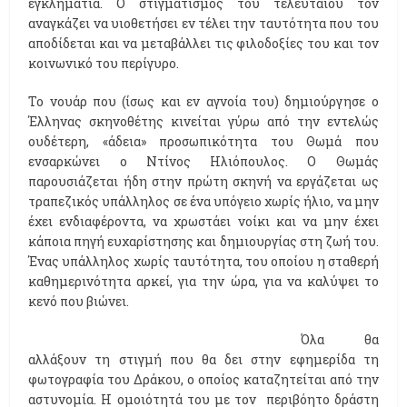
εγκληματία. Ο στιγματισμός του τελευταίου τον
αναγκάζει να υιοθετήσει εν τέλει την ταυτότητα που του
αποδίδεται και να μεταβάλλει τις φιλοδοξίες του και τον
κοινωνικό του περίγυρο.
Το νουάρ που (ίσως και εν αγνοία του) δημιούργησε ο
Έλληνας σκηνοθέτης κινείται γύρω από την εντελώς
ουδέτερη, «άδεια» προσωπικότητα του Θωμά που
ενσαρκώνει ο Ντίνος Ηλιόπουλος. Ο Θωμάς
παρουσιάζεται ήδη στην πρώτη σκηνή να εργάζεται ως
τραπεζικός υπάλληλος σε ένα υπόγειο χωρίς ήλιο, να μην
έχει ενδιαφέροντα, να χρωστάει νοίκι και να μην έχει
κάποια πηγή ευχαρίστησης και δημιουργίας στη ζωή του.
Ένας υπάλληλος χωρίς ταυτότητα, του οποίου η σταθερή
καθημερινότητα αρκεί, για την ώρα, για να καλύψει το
κενό που βιώνει.
Όλα θα
αλλάξουν τη στιγμή που θα δει στην εφημερίδα τη
φωτογραφία του Δράκου, ο οποίος καταζητείται από την
αστυνομία. Η ομοιότητά του με τον περιβόητο δράστη