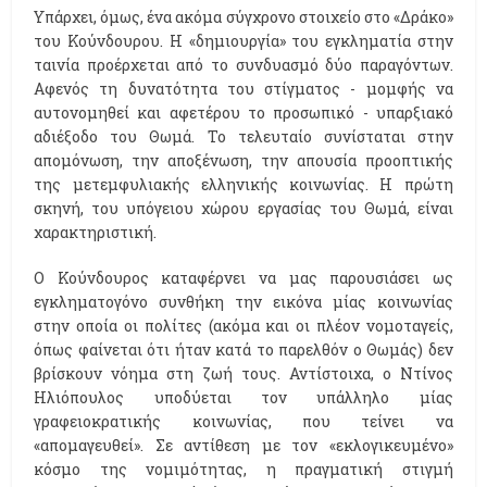
Υπάρχει, όμως, ένα ακόμα σύγχρονο στοιχείο στο «Δράκο»
του Κούνδουρου. Η «δημιουργία» του εγκληματία στην
ταινία προέρχεται από το συνδυασμό δύο παραγόντων.
Αφενός τη δυνατότητα του στίγματος - μομφής να
αυτονομηθεί και αφετέρου το προσωπικό - υπαρξιακό
αδιέξοδο του Θωμά. Το τελευταίο συνίσταται στην
απομόνωση, την αποξένωση, την απουσία προοπτικής
της μετεμφυλιακής ελληνικής κοινωνίας. Η πρώτη
σκηνή, του υπόγειου χώρου εργασίας του Θωμά, είναι
χαρακτηριστική.
Ο Κούνδουρος καταφέρνει να μας παρουσιάσει ως
εγκληματογόνο συνθήκη την εικόνα μίας κοινωνίας
στην οποία οι πολίτες (ακόμα και οι πλέον νομοταγείς,
όπως φαίνεται ότι ήταν κατά το παρελθόν ο Θωμάς) δεν
βρίσκουν νόημα στη ζωή τους. Αντίστοιχα, ο Ντίνος
Ηλιόπουλος υποδύεται τον υπάλληλο μίας
γραφειοκρατικής κοινωνίας, που τείνει να
«απομαγευθεί». Σε αντίθεση με τον «εκλογικευμένο»
κόσμο της νομιμότητας, η πραγματική στιγμή