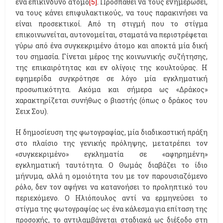
ένα επικίνδυνο άτομο
[5]
. Προσπαθεί να τους ενημερώσει,
να τους κάνει επιφυλακτικούς, να τους παρακινήσει να
είναι προσεκτικοί. Από τη στιγμή που το στίγμα
επικοινωνείται, αυτονομείται, σταματά να περιστρέφεται
γύρω από ένα συγκεκριμένο άτομο και αποκτά μία δική
του σημασία. Γίνεται μέρος της κοινωνικής συζήτησης,
της επικαιρότητας και εν ολίγοις της κουλτούρας. Η
εφημερίδα συγκρότησε σε λόγο μία εγκληματική
προσωπικότητα. Ακόμα και σήμερα ως «Δράκος»
χαρακτηρίζεται συνήθως ο βιαστής (όπως ο δράκος του
Σειχ Σου).
Η δημοσίευση της φωτογραφίας, μία διαδικαστική πράξη
στο πλαίσιο της γενικής πρόληψης, μετατρέπει τον
«συγκεκριμένο» εγκληματία σε «αφηρημένη»
εγκληματική ταυτότητα. Ο Θωμάς διαβάζει το ίδιο
μήνυμα, αλλά η ομοιότητα του με τον παρουσιαζόμενο
ρόλο, δεν τον αφήνει να κατανοήσει το προληπτικό του
περιεχόμενο. Ο Ηλιόπουλος αντί να ερμηνεύσει το
στίγμα της φωτογραφίας ως ένα κάλεσμα για επίταση της
προσοχής, το αντιλαμβάνεται σταδιακά ως διέξοδο στη