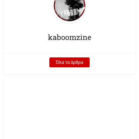
kaboomzine
Όλα τα άρθρα