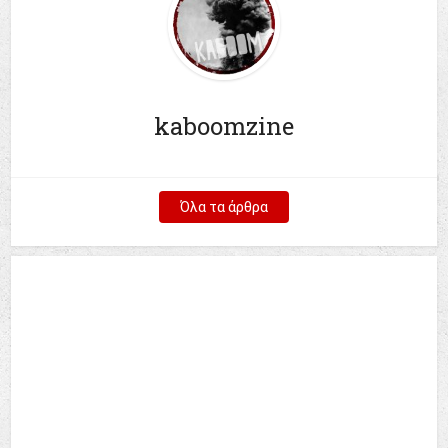
kaboomzine
Όλα τα άρθρα