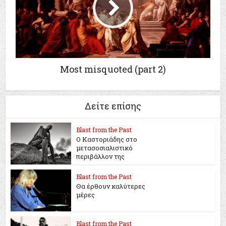
Μost misquoted (part 2)
Δείτε επίσης
Blast from the Past
Ο Καστοριάδης στο
μετασοσιαλιστικό
περιβάλλον της
Blast from the Past
Θα έρθουν καλύτερες
μέρες
Blast from the Past