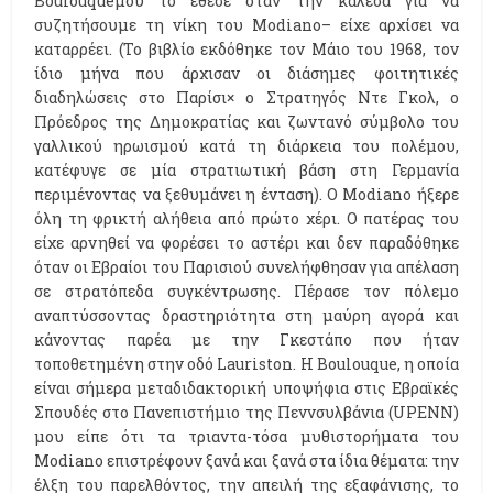
Boulouqueμου το έθεσε όταν την κάλεσα για να
συζητήσουμε τη νίκη του Modiano– είχε αρχίσει να
καταρρέει. (Το βιβλίο εκδόθηκε τον Μάιο του 1968, τον
ίδιο μήνα που άρχισαν οι διάσημες φοιτητικές
διαδηλώσεις στο Παρίσι× ο Στρατηγός Ντε Γκολ, ο
Πρόεδρος της Δημοκρατίας και ζωντανό σύμβολο του
γαλλικού ηρωισμού κατά τη διάρκεια του πολέμου,
κατέφυγε σε μία στρατιωτική βάση στη Γερμανία
περιμένοντας να ξεθυμάνει η ένταση). Ο Modiano ήξερε
όλη τη φρικτή αλήθεια από πρώτο χέρι. Ο πατέρας του
είχε αρνηθεί να φορέσει το αστέρι και δεν παραδόθηκε
όταν οι Εβραίοι του Παρισιού συνελήφθησαν για απέλαση
σε στρατόπεδα συγκέντρωσης. Πέρασε τον πόλεμο
αναπτύσσοντας δραστηριότητα στη μαύρη αγορά και
κάνοντας παρέα με την Γκεστάπο που ήταν
τοποθετημένη στην οδό Lauriston. Η Boulouque, η οποία
είναι σήμερα μεταδιδακτορική υποψήφια στις Εβραϊκές
Σπουδές στο Πανεπιστήμιο της Πεννσυλβάνια (UPENN)
μου είπε ότι τα τριαντα-τόσα μυθιστορήματα του
Modiano επιστρέφουν ξανά και ξανά στα ίδια θέματα: την
έλξη του παρελθόντος, την απειλή της εξαφάνισης, το