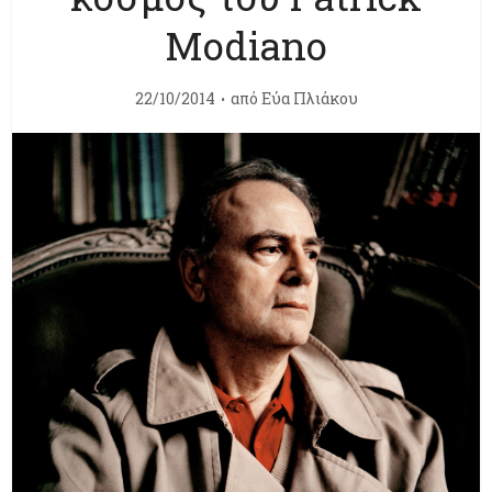
Modiano
22/10/2014
από
Εύα Πλιάκου