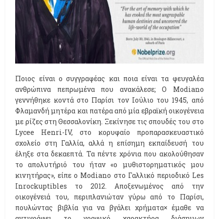
Ποιος είναι ο συγγραφέας και ποια είναι τα φευγαλέα
ανθρώπινα πεπρωμένα που ανακάλεσε; O Modiano
γεννήθηκε κοντά στο Παρίσι τον Ιούλιο του 1945, από
Φλαμανδή μητέρα και πατέρα από μία εβραϊκή οικογένεια
με ρίζες στη Θεσσαλονίκη. Ξεκίνησε τις σπουδές του στο
Lycee Henri-IV, στο κορυφαίο προπαρασκευαστικό
σχολείο στη Γαλλία, αλλά η επίσημη εκπαίδευσή του
έληξε στα δεκαεπτά. Τα πέντε χρόνια που ακολούθησαν
το απολυτήριό του ήταν «ο μυθιστορηματικός μου
κινητήρας», είπε ο Modiano στο Γαλλικό περιοδικό Les
Inrockuptibles το 2012. Αποξενωμένος από την
οικογένειά του, περιπλανιώταν γύρω από το Παρίσι,
πουλώντας βιβλία για να βγάλει χρήματα× έμαθε να
αντιγράφει το γραφικό χαρακτήρα διάσημων