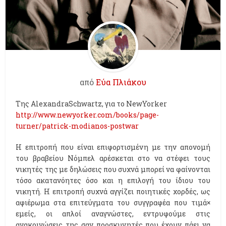
από
Εύα Πλιάκου
Της AlexandraSchwartz, για το NewYorker
http://www.newyorker.com/books/page-
turner/patrick-modianos-postwar
Η επιτροπή που είναι επιφορτισμένη με την απονομή
του βραβείου Νόμπελ αρέσκεται στο να στέφει τους
νικητές της με δηλώσεις που συχνά μπορεί να φαίνονται
τόσο ακατανόητες όσο και η επιλογή του ίδιου του
νικητή. Η επιτροπή συχνά αγγίζει ποιητικές χορδές, ως
αφιέρωμα στα επιτεύγματα του συγγραφέα που τιμά×
εμείς, οι απλοί αναγνώστες, εντρυφούμε στις
ανακοινώσεις της σαν προσκυνητές που έχουν πάει να