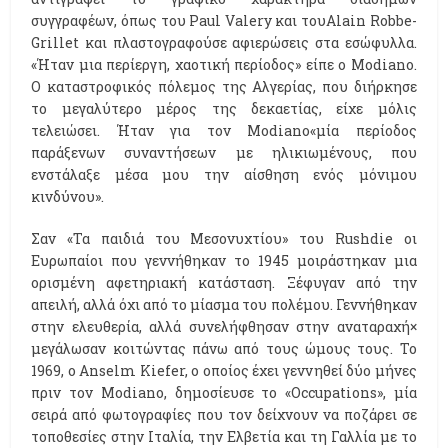
συγγραφέων, όπως του Paul Valery και τουAlain Robbe-
Grillet και πλαστογραφούσε αφιερώσεις στα εσώφυλλα.
«Ήταν μια περίεργη, χαοτική περίοδος» είπε ο Modiano.
Ο καταστροφικός πόλεμος της Αλγερίας, που διήρκησε
το μεγαλύτερο μέρος της δεκαετίας, είχε μόλις
τελειώσει. Ήταν για τον Modiano«μία περίοδος
παράξενων συναντήσεων με ηλικιωμένους, που
ενστάλαξε μέσα μου την αίσθηση ενός μόνιμου
κινδύνου».
Σαν «Τα παιδιά του Μεσονυχτίου» του Rushdie οι
Ευρωπαίοι που γεννήθηκαν το 1945 μοιράστηκαν μια
ορισμένη αφετηριακή κατάσταση. Ξέφυγαν από την
απειλή, αλλά όχι από το μίασμα του πολέμου. Γεννήθηκαν
στην ελευθερία, αλλά συνελήφθησαν στην αναταραχή×
μεγάλωσαν κοιτώντας πάνω από τους ώμους τους. Το
1969, ο Anselm Kiefer, ο οποίος έχει γεννηθεί δύο μήνες
πριν τον Modiano, δημοσίευσε το «Occupations», μία
σειρά από φωτογραφίες που τον δείχνουν να ποζάρει σε
τοποθεσίες στην Ιταλία, την Ελβετία και τη Γαλλία με το