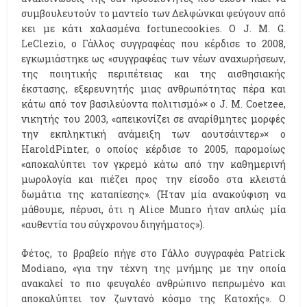
συμβουλευτούν το μαντείο των Δελφώνκαι φεύγουν από
κει με κάτι χαλασμένα fortunecookies. Ο J. M. G.
LeClezio, ο Γάλλος συγγραφέας που κέρδισε το 2008,
εγκωμιάστηκε ως «συγγραφέας των νέων αναχωρήσεων,
της ποιητικής περιπέτειας και της αισθησιακής
έκστασης, εξερευνητής μιας ανθρωπότητας πέρα και
κάτω από τον βασιλεύοντα πολιτισμό»× ο J. M. Coetzee,
νικητής του 2003, «απεικονίζει σε αναρίθμητες μορφές
την εκπληκτική ανάμειξη των αουτσάιντερ»× ο
HaroldPinter, ο οποίος κέρδισε το 2005, παρομοίως
«αποκαλύπτει τον γκρεμό κάτω από την καθημερινή
μωρολογία και πιέζει προς την είσοδο στα κλειστά
δωμάτια της καταπίεσης». (Ήταν μία ανακούφιση να
μάθουμε, πέρυσι, ότι η Alice Munro ήταν απλώς μία
«αυθεντία του σύγχρονου διηγήματος»).
Φέτος, το βραβείο πήγε στο Γάλλο συγγραφέα Patrick
Modiano, «για την τέχνη της μνήμης με την οποία
ανακαλεί το πιο φευγαλέο ανθρώπινο πεπρωμένο και
αποκαλύπτει τον ζωντανό κόσμο της Κατοχής». Ο