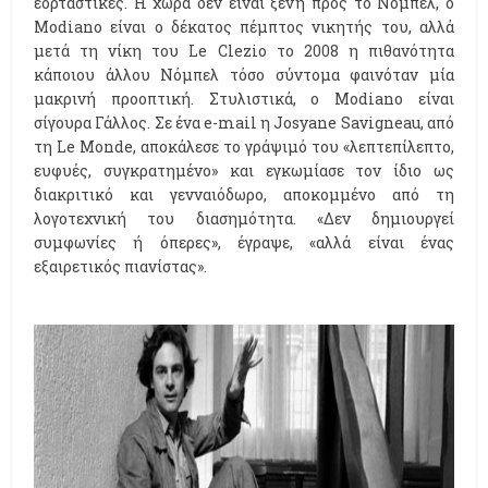
εορταστικές. Η χώρα δεν είναι ξένη προς το Νόμπελ, o
Modiano είναι ο δέκατος πέμπτος νικητής του, αλλά
μετά τη νίκη του Le Clezio το 2008 η πιθανότητα
κάποιου άλλου Νόμπελ τόσο σύντομα φαινόταν μία
μακρινή προοπτική. Στυλιστικά, ο Modiano είναι
σίγουρα Γάλλος. Σε ένα e-mail η Josyane Savigneau, από
τη Le Monde, αποκάλεσε το γράψιμό του «λεπτεπίλεπτο,
ευφυές, συγκρατημένο» και εγκωμίασε τον ίδιο ως
διακριτικό και γενναιόδωρο, αποκομμένο από τη
λογοτεχνική του διασημότητα. «Δεν δημιουργεί
συμφωνίες ή όπερες», έγραψε, «αλλά είναι ένας
εξαιρετικός πιανίστας».