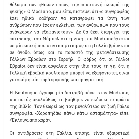
θόλωμα των ηθικών ορίων, την «σκοτεινή πλευρά της
ψυχής». Ο Modiano, μου είπε, πιστεύει ότι «ο συγγραφέας
έχει ηθικό καθήκον να καταγράφει τα ίχνη των
ανθρώπων που έχουν εκλείψει, των ανθρώπων που τους
ανάγκασαν να εξαφανιστούν». Δε θα έχει διαφύγει της
επιτροπής του Νόμπελ ότι η νίκη του Modianoέρχεται
σε μία εποχή που ο αντισημιτισμός στη Γαλλία βρίσκεται
σε άνοδο, όπως και το ποσοστό της μετανάστευσης
Γάλλων Εβραίων στο Ισραήλ. Ο φόβος ότι οι Γάλλοι
Εβραίοι δεν είναι ασφαλείς στην ίδια τους τη γη, ότι η
Γαλλική εβραϊκή κουλτούρα μπορεί να εξαφανιστεί, είναι
για ακόμη μία φορά εμφανής και πραγματική.
Η Boulouque έγραψε μία διατριβή πάνω στον Modiano,
και αυτός ακολούθως τη βοήθησε να εκδόσει το πρώτο
της βιβλίο. Τον θεωρεί ως τον μεγαλύτερο εν ζωή Γαλλο
συγγραφέα. «Χοροπηδάω πάνω κάτω ασταμάτητα» είπε.
«Έκλαιγα από χαρά».
Οι αντιδράσεις στη Γαλλία, επίσης, είναι εξαιρετικά