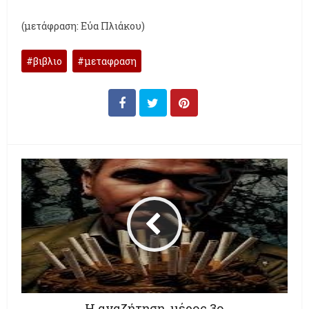
(μετάφραση: Εύα Πλιάκου)
βιβλιο
μεταφραση
Η αναζήτηση, μέρος 3ο