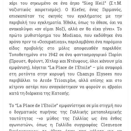
χέρι του σηκωμένο σε ένα άηχο “Sieg Heil” (Σ.τ.Μ.
ναζιστικός χαιρετισμός). Ο Kiefer, ένας Γερμανός,
επισκεπόταν τις σκηνές του εγκλήματος με την
περιβολή του εγκληματία. Ήθελε, όπως το έθεσε, όχι να
ανακαλύψει «αν είμαι Ναζί, αλλά αν θα είχα γίνει». Το
πρώτο μυθιστόρημα του Modiano, που εκδόθηκε ένα
χρόνο πριν το «Occupations», περιλαμβάνει ένα παρόμοιο
είδος προβολής στο μόλις αποφευχθέν παρελθόν.
Τοποθετημένο στο 1942 σε ένα φαντασμαγορικό Παρίσι
(Προυστ, Φρόυντ, Χίτλερ και Ντέυφους, όλοι κάνουν μία
εμφάνιση), λέγεται “La Place de l’Etoile” – μία αναφορά
στη ροτόντα στην κορυφή του Champs Elysees που
περιβάλλει το Arcde Triomphe, αλλά επίσης και στο
κίτρινο αστέρι που αναγκάστηκαν να φορούν οι εβραίοι
κατά τη διάρκεια της Κατοχής.
Το “La Place de l’Etoile” εμφανίστηκε σε μία στιγμή που
ο δογματικός πυρήνας της Γαλλικής μεταπολεμικής
ταυτότητας –«ο μύθος της Γαλλίας ως ένα ένθος
αγωνιστών», όπως η Γαλλίδα συγγραφέας Clemence