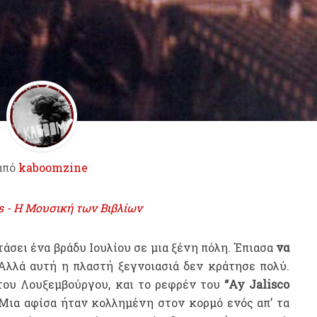
από
kaboomzine
ns - H Μουσική των Βιβλίων
άσει ένα βράδυ Ιουλίου σε μια ξένη πόλη. Έπιασα
να
λλά αυτή η πλαστή ξεγνοιασιά δεν κράτησε πολύ.
του Λουξεμβούργου, και το ρεφρέν του
“Ay Jalisco
Μια αφίσα ήταν κολλημένη στον κορμό ενός απ’ τα