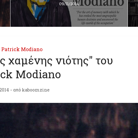
09/11/2014
 Patrick Modiano
ης χαμένης νιότης" του
ick Modiano
/2014
από
kaboomzine