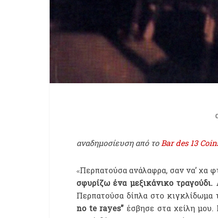
αναδημοσίευση από το
Bar des 13 Coi
Περπατούσα ανάλαφρα, σαν να’ χα φτ
«
σφυρίζω ένα μεξικάνικο τραγούδι.
Α
Περπατούσα δίπλα στο κιγκλίδωμα 
no te rayes”
έσβησε στα χείλη μου. 