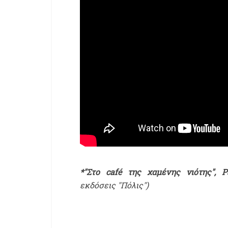
*"Στο café της χαμένης νιότης", P
εκδόσεις "Πόλις")