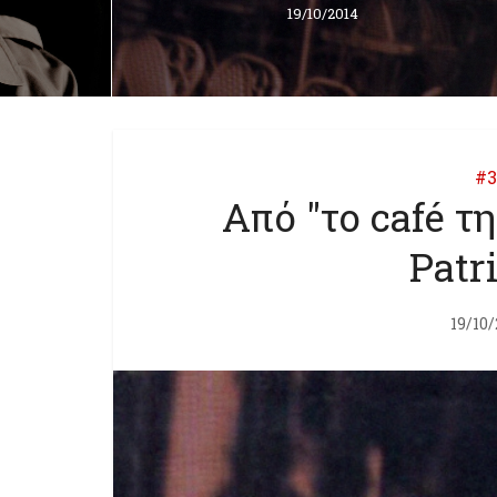
19/10/2014
#3
Από "το café τ
Patr
19/10