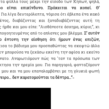
τα φύλλα τους μέχρι την είσοδο των Κήπων, ψηλά,
 είναι επικίνδυνο. Πρόκειται να κοπεί. Θ’
.
Για λίγα δευτερόλεπτα, νόμισα ότι έβλεπα ένα κακό
ένος, διαβάζοντας και ξαναδιαβάζοντας αυτή τη
ήρθε και μου είπε: “Αισθάνεστε άσχημα, κύριε;”, κι
πογοητευμένος από το απλανες μου βλέμμα.
Σ’ αυτόν
ο έντονη την αίσθηση ότι ήμουν ένας επιζών,
ισα το βάδισμα μου προσπαθώντας να σκεφτώ άλλα
εν μπορούσα να ξεχάσω εκείνη την αφίσα κι εκείνο
άνατο. Αναρωτιόμουν πώς να 'ταν τα πρόσωπα των
κτησα την ηρεμία μου. Για παρηγοριά, φανταζόμουν
α μου και να μου επαναλαμβάνει με τη γλυκιά φωνή
όνειρο… δεν καρατομούνται τα δέντρα…”
»