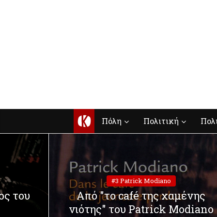
Κ
Πόλη
Πολιτική
Πολ
#3 Patrick Modiano
ος του
Από "το café της χαμένης
νιότης" του Patrick Modiano