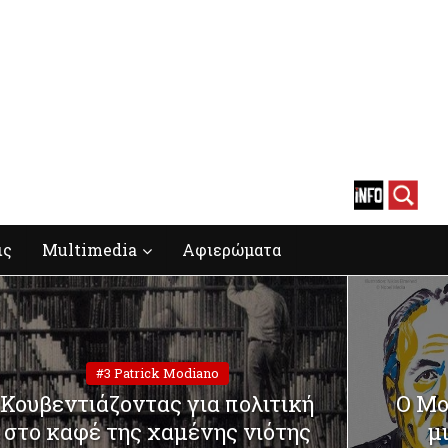
ις
Multimedia
Αφιερώματα
#3 Patrick Modiano
Κουβεντιάζοντας για πολιτική
Ο Μο
στο καφέ της χαμένης νιότης
μ