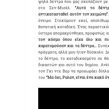
ψηλά δέντρα που μας σκεπάζουν με 
στο Σεν-Μισέλ.
“Αυτό το δέντρο
αντικατασταθεί αυτόν τον χειμώνα”
όνειρο. Στεκόμουν εκεί, απολιθωμ
θανατική καταδίκη. Ένας περαστικός 
ύστερα απομακρύνθηκε, προφανώς α
τον κόσμο όπου είχα όλο και πι
καρατομούσαν και τα δέντρα…
Συνέχ
πράγματα, αλλά μου ήταν δύσκολο. Δ
το δέντρο, το καταδικασμένο σε θ
δικαστών και αυτό του δημίου. Ανέ
τον Γκι ντε Βερ να προχωράει δίπλ
του
“Μα όχι, Ρολαν, είναι ένα κακό 