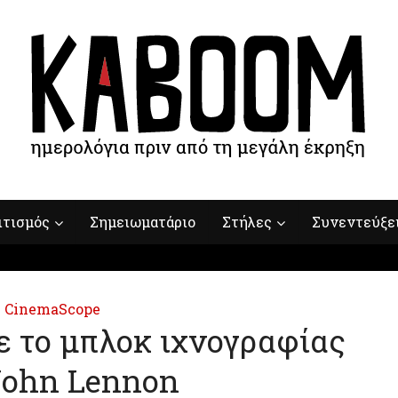
ιτισμός
Σημειωματάριο
Στήλες
Συνεντεύξε
CinemaScope
 το μπλοκ ιχνογραφίας
John Lennon