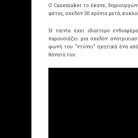
Ο Canemaker το έκανε, δημιουργώντ
φέτος, σχεδόν 30 χρόνια μετά, κυκλ
Η ταινία έχει ιδιαίτερο ενδιαφέ
παρουσιάζει μια σχεδόν ανατριχιαστ
φωνή του "ντύνει" ηχητικά ένα απόσ
θάνατό του: