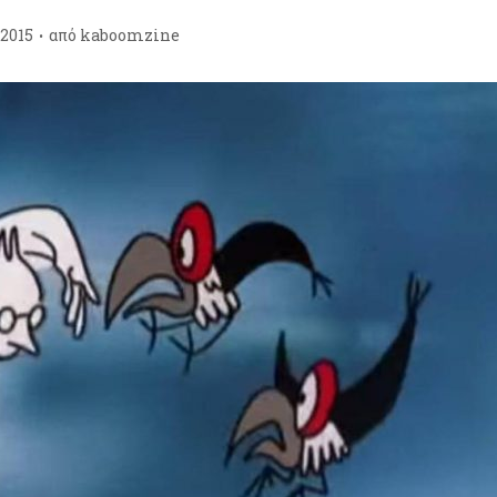
/2015
από
kaboomzine