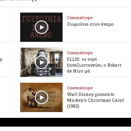
CinemaScope
Γουρούνια στον άνεμο
CinemaScope
oy
ELLIS: το νησί
ξαναζωντανεύει, o Robert
de Niro μά
CinemaScope
Walt Disney presents
Mickey's Christmas Carol
(1983)