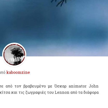
από
kaboomzine
σε από τον βραβευμένο με Όσκαρ animator John
ίτσα και τις ζωγραφιές του Lennon από τα διάφορα