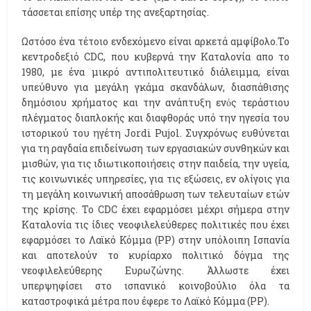
τάσσεται επίσης υπέρ της ανεξαρτησίας.
Ωστόσο ένα τέτοιο ενδεχόμενο είναι αρκετά αμφίβολο.Το
κεντροδεξιό CDC, που κυβερνά την Καταλονία απο το
1980, με ένα μικρό αντιπολιτευτικό διάλειμμα, είναι
υπεύθυνο για μεγάλη γκάμα σκανδάλων, διασπάθισης
δημόσιου χρήματος και την ανάπτυξη ενὀς τεράστιου
πλέγματος διαπλοκής και διαφθοράς υπό την ηγεσία του
ιστορικού του ηγέτη Jordi Pujol. Συγχρόνως ευθύνεται
για τη ραγδαία επιδείνωση των εργασιακών συνθηκών και
μισθών, για τις ιδιωτικοποιήσεις στην παιδεία, την υγεία,
τις κοινωνικές υπηρεσίες, για τις εξώσεις, εν ολίγοις για
τη μεγάλη κοινωνική αποσάθρωση των τελευταίων ετών
της κρίσης. Το CDC έχει εφαρμόσει μέχρι σήμερα στην
Καταλονία τις ίδιες νεοφιλελεύθερες πολιτικές που έχει
εφαρμόσει το Λαϊκό Κόμμα (PP) στην υπόλοιπη Ισπανία
και αποτελούν το κυρίαρχο πολιτικό δόγμα της
νεοφιλελεύθερης Ευρωζώνης. Άλλωστε έχει
υπερψηφίσει στο ισπανικό κοινοβούλιο όλα τα
καταστροφικά μέτρα που έφερε το Λαϊκό Κόμμα (PP).