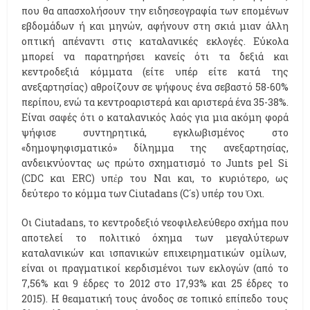
που θα απασχολήσουν την ειδησεογραφία των επομένων
εβδομάδων ή και μηνών, αφήνουν στη σκιά μιαν άλλη
οπτική απέναντι στις καταλανικές εκλογές. Εύκολα
μπορεί να παρατηρήσει κανείς ότι τα δεξιά και
κεντροδεξιά κόμματα (είτε υπέρ είτε κατά της
ανεξαρτησίας) αθροίζουν σε ψήφους ένα σεβαστό 58-60%
περίπου, ενώ τα κεντροαριστερά και αριστερά ένα 35-38%.
Είναι σαφές ότι ο καταλανικός λαός για μια ακόμη φορά
ψήφισε συντηρητικά, εγκλωβισμένος στο
«δημοψηφισματικό» δίλημμα της ανεξαρτησίας,
ανδεικνύοντας ως πρώτο σχηματισμό το Junts pel Si
(CDC και ERC) υπἐρ του Ναι και, το κυριότερο, ως
δεύτερο το κόμμα των Ciutadans (C´s) υπέρ του Ὀχι.
Οι Ciutadans, το κεντροδεξιό νεοφιλελεύθερο σχήμα που
αποτελεί το πολιτικό όχημα των μεγαλύτερων
καταλανικών και ισπανικών επιχειρηματικών ομίλων,
είναι οι πραγματικοί κερδισμένοι των εκλογών (από το
7,56% και 9 έδρες το 2012 στο 17,93% και 25 έδρες το
2015). Η θεαματική τους άνοδος σε τοπικό επίπεδο τους