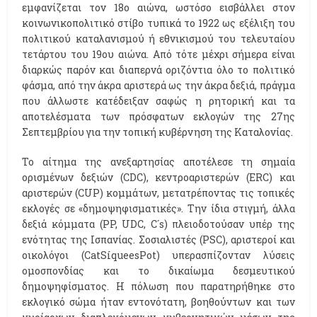
εμφανίζεται τον 18ο αιώνα, ωστόσο εισβάλλει στον
κοινωνικοπολιτικό στίβο τυπικά το 1922 ως εξέλιξη του
πολιτικού καταλανισμού ή εθνικισμού του τελευταίου
τετάρτου του 19ου αιώνα. Από τότε μέχρι σήμερα είναι
διαρκώς παρόν και διαπερνά οριζόντια όλο το πολιτικό
φάσμα, από την άκρα αριστερά ως την άκρα δεξιά, πράγμα
που άλλωστε κατέδειξαν σαφώς η ρητορική και τα
αποτελέσματα των πρόσφατων εκλογών της 27ης
Σεπτεμβρίου για την τοπική κυβέρνηση της Καταλονίας.
Το αίτημα της ανεξαρτησίας αποτέλεσε τη σημαία
ορισμένων δεξιών (CDC), κεντροαριστερών (ERC) και
αριστερών (CUP) κομμάτων, μετατρέποντας τις τοπικές
εκλογές σε «δημοψηφισματικές». Tην ίδια στιγμή, άλλα
δεξιά κόμματα (PP, UDC, C´s) πλειοδοτούσαν υπέρ της
ενότητας της Ισπανίας. Σοσιαλιστές (PSC), αριστεροί και
οικολόγοι (CatSíqueesPot) υπερασπίζονταν λύσεις
ομοσπονδίας και το δικαίωμα δεσμευτικού
δημοψηφίσματος. Η πόλωση που παρατηρήθηκε στο
εκλογικό σώμα ήταν εντονότατη, βοηθούντων και των