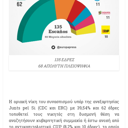
135 ΕΔΡΕΣ
68 ΑΠΟΛΥΤΗ ΠΛΕΙΟΨΗΦΙΑ
Η οριακή νίκη του συνασπισμού υπέρ της ανεξαρτησίας
Junts pel Si (CDC και ERC) με 39,54% και 62 έδρες
τοποθετεί τους νικητές στη δυσμενή θέση να
αναζητήσουν κυβερνητική συμμαχία ή έστω ανοχή από
το αντικαπιταλιστικό CUP (8,2% και 10 έδρες), το οποίο