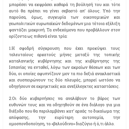
μπορέσει να εκφράσει καθαρά τη βούλησή του και τότε
αυτό θα πρέπει να γίνει σεβαστό απ’ όλους. Υπό την
παρούσα, όμως, συγκυρία των οικονομικών και
γεωπολιτκών ευρωπαϊκών δεδομένων μια τέτοια εξέλιξη
φαντάζει μακρινή. Τα ενδεχόμενα που προβάλλουν στον
ορίζοντα ως πιθανά είναι τρία:
1.Η σφοδρή σύγκρουση που έχει προκύψει τους
τελευταίους αρκετούς μήνες μεταξύ της τοπικής
καταλανικής κυβέρνησης και της κυβέρνησης της
Ισπανίας να ενταθεί, λόγω των ακραίων θέσεων και των
δύο, οι οποίες αφυπνίζουν μεν τα πιο δεξιά ανακλαστικά
και συσπειρώνουν τις δύο πλευρές, μπορεί ωστόσο να
οδηγήσουν σε εκρηκτικές και ανεξέλεγκτες καταστάσεις.
2.Οι δύο κυβερνήσεις να αναλάβουν το βάρος των
ευθυνών τους και να οδηγηθούν σε ένα διάλογο για μια
διέξοδο που θα περιλαμβάνει κατ’ αρχάς το δικαίωμα της
απόφασης, την ευρύτερη αυτονομία, την
ομοσπονδοποίηση, το «βελούδινο» διαζύγιο ή ό,τι άλλο.