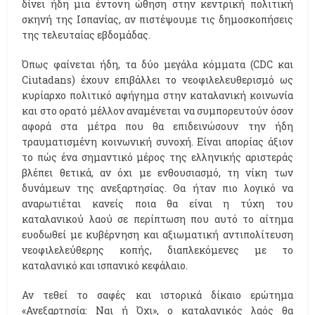
δίνει ήδη μια έντονη ώθηση στην κεντρική πολιτική
σκηνή της Ισπανίας, αν πιστέψουμε τις δημοσκοπήσεις
της τελευταίας εβδομάδας.
Όπως φαίνεται ήδη, τα δύο μεγάλα κόμματα (CDC και
Ciutadans) έχουν επιβάλλει το νεοφιλελευθερισμό ως
κυρίαρχο πολιτικό αφήγημα στην καταλανική κοινωνία
και στο ορατό μέλλον αναμένεται να συμπορευτούν όσον
αφορά στα μέτρα που θα επιδεινώσουν την ήδη
τραυματισμένη κοινωνική συνοχή. Είναι απορίας άξιον
το πώς ένα σημαντικό μέρος της ελληνικής αριστεράς
βλέπει θετικά, αν όχι με ενθουσιασμό, τη νίκη των
δυνάμεων της ανεξαρτησίας. Θα ήταν πιο λογικό να
αναρωτιέται κανείς ποια θα είναι η τύχη του
καταλανικού λαού σε περίπτωση που αυτό το αίτημα
ευοδωθεί με κυβέρνηση και αξιωματική αντιπολίτευση
νεοφιλελεύθερης κοπής, διαπλεκόμενες με το
καταλανικό και ισπανικό κεφάλαιο.
Αν τεθεί το σαφές και ιστορικά δίκαιο ερώτημα
«Ανεξαρτησία: Ναι ή Όχι», ο καταλανικός λαός θα