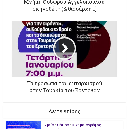
Μνήμη Θόδωρου Αγγελόπουλου,
σκηνοθέτη (& θιασάρχη...)
Τα πρόσωπα του αυταρχισμού
στην Τουρκία του Ερντογάν
Δείτε επίσης
Βιβλίο
•
Θέατρο
•
Κινηματογράφος