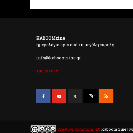
KABOOMzine
ημερολόγια πριν από τη μεγάλη έκρηξη
info@kaboomzine.gr
ταυτότητα
Creative Commons 4.0
Kaboom Zine | M