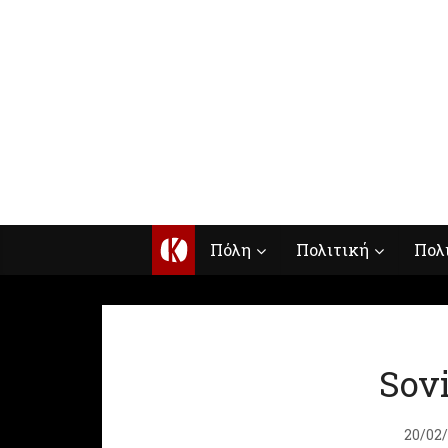
Κ
Πόλη
Πολιτική
Πολ
Sovi
20/02