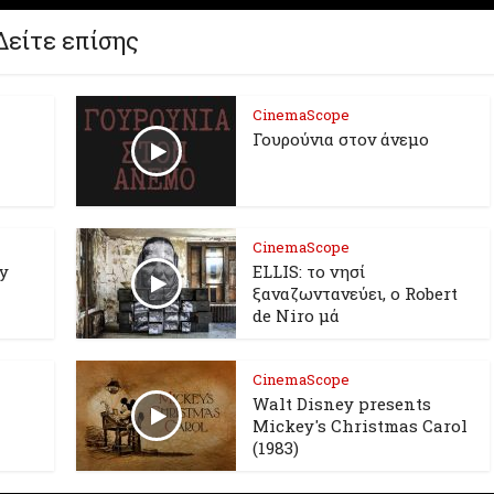
Δείτε επίσης
CinemaScope
Γουρούνια στον άνεμο
CinemaScope
oy
ELLIS: το νησί
ξαναζωντανεύει, o Robert
de Niro μά
CinemaScope
Walt Disney presents
Mickey's Christmas Carol
(1983)