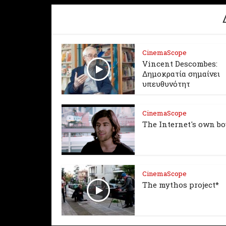
CinemaScope
Vincent Descombes:
Δημοκρατία σημαίνει
υπευθυνότητ
CinemaScope
The Internet's own b
CinemaScope
The mythos project*