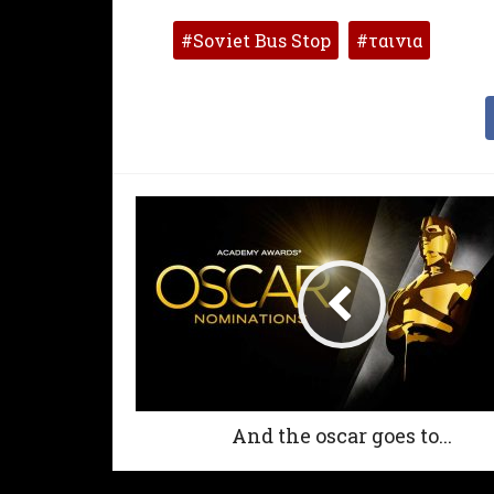
Soviet Bus Stop
ταινια
And the oscar goes to...