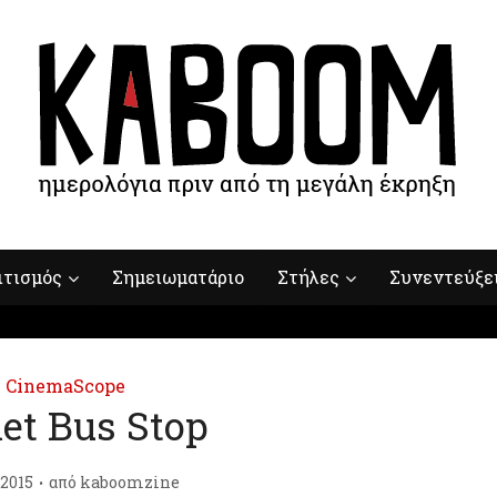
ιτισμός
Σημειωματάριο
Στήλες
Συνεντεύξε
CinemaScope
et Bus Stop
/2015
από
kaboomzine