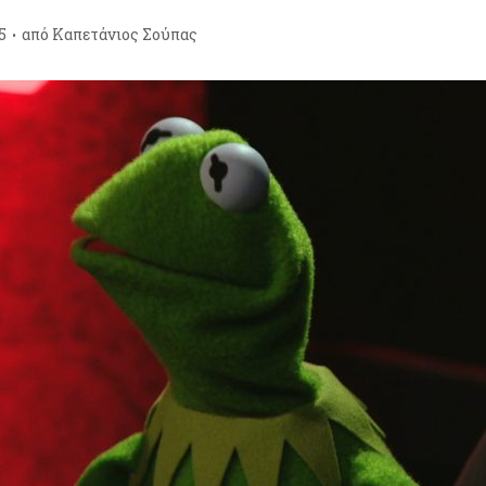
5
από
Καπετάνιος Σούπας