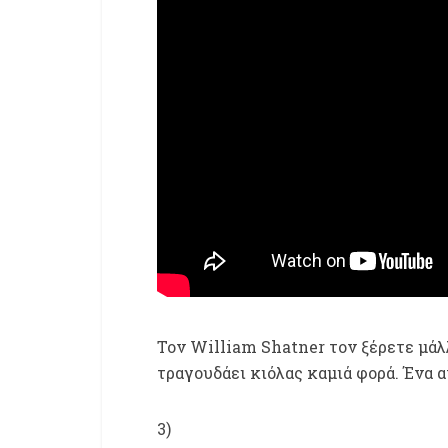
Τον William Shatner τον ξέρετε μάλλ
τραγουδάει κιόλας καμιά φορά. Ένα 
3)