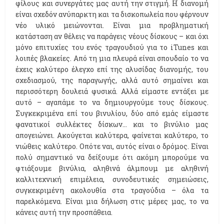
φίλους και συνεργάτες μας αυτή την στιγμή. Η διανομή
είναι σχεδόν ανύπαρκτη και τα δισκοπωλεία που φέρνουν
νέο υλικό μειώνονται. Είναι μια προβληματική
κατάσταση αν θέλεις να παράγεις νέους δίσκους – και όχι
μόνο επιτυχίες του ενός τραγουδιού για το iTunes και
λοιπές βλακείες. Από τη μια πλευρά είναι σπουδαίο το να
έχεις καλύτερο έλεγχο επί της αλυσίδας διανομής, του
σχεδιασμού, της παραγωγής, αλλά αυτό σημαίνει και
περισσότερη δουλειά φυσικά. Αλλά είμαστε εντάξει με
αυτό – αγαπάμε το να δημιουργούμε τους δίσκους.
Συγκεκριμένα επί του βινυλίου, δύο από εμάς είμαστε
φανατικοί συλλέκτες δίσκων… και το βινύλιο μας
απογειώνει. Ακούγεται καλύτερα, φαίνεται καλύτερο, το
νιώθεις καλύτερο. Οπότε ναι, αυτός είναι ο δρόμος. Είναι
πολύ σημαντικό να δείξουμε ότι ακόμη μπορούμε να
φτιάξουμε βινύλια, αληθινά άλμπουμ με αληθινή
καλλιτεχνική επιμέλεια, συνοδευτικές σημειώσεις,
συγκεκριμένη ακολουθία στα τραγούδια – όλα τα
παρελκόμενα. Είναι μια δήλωση στις μέρες μας, το να
κάνεις αυτή την προσπάθεια.