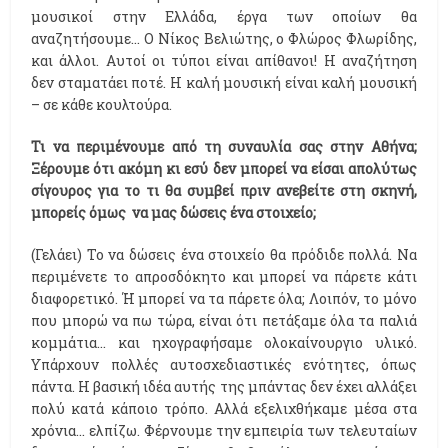
μουσικοί στην Ελλάδα, έργα των οποίων θα
αναζητήσουμε… Ο Νίκος Βελιώτης, ο Φλώρος Φλωρίδης,
και άλλοι. Αυτοί οι τύποι είναι απίθανοι! Η αναζήτηση
δεν σταματάει ποτέ. Η καλή μουσική είναι καλή μουσική
– σε κάθε κουλτούρα.
Τι να περιμένουμε από τη συναυλία σας στην Αθήνα;
Ξέρουμε ότι ακόμη κι εσύ δεν μπορεί να είσαι απολύτως
σίγουρος για το τι θα συμβεί πριν ανεβείτε στη σκηνή,
μπορείς όμως να μας δώσεις ένα στοιχείο;
(Γελάει) Το να δώσεις ένα στοιχείο θα πρόδιδε πολλά. Να
περιμένετε το απροσδόκητο και μπορεί να πάρετε κάτι
διαφορετικό. Ή μπορεί να τα πάρετε όλα; Λοιπόν, το μόνο
που μπορώ να πω τώρα, είναι ότι πετάξαμε όλα τα παλιά
κομμάτια… και ηχογραφήσαμε ολοκαίνουργιο υλικό.
Υπάρχουν πολλές αυτοσχεδιαστικές ενότητες, όπως
πάντα. H βασική ιδέα αυτής της μπάντας δεν έχει αλλάξει
πολύ κατά κάποιο τρόπο. Αλλά εξελιχθήκαμε μέσα στα
χρόνια… ελπίζω. Φέρνουμε την εμπειρία των τελευταίων