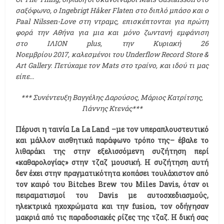
σαξόφωνο, ο Ingebrigt Håker Flaten στο διπλό μπάσο και ο
Paal Nilssen-Love στη ντραμς, επισκέπτονται για πρώτη
φορά την Αθήνα για μια και μόνο ζωντανή εμφάνιση
στο ΙΛΙΟΝ plus, την Κυριακή 26
Νοεμβρίου 2017, καλεσμένοι του Underflow Record Store &
Art Gallery. Πετύχαμε τον Mats στο τραίνο, και ιδού τι μας
είπε...
*** Συνέντευξη Βαγγέλης Δαρούσος, Μάριος Κατρίτσης,
Γιάννης Κτενάς***
Πέρυσι η ταινία La
La
Land
–με τον υπεραπλουστευτικό
και μάλλον αισθητικά παράφωνο τρόπο της– έβαλε το
λιθαράκι της στην εξελισσόμενη συζήτηση περί
«καθαρολογίας» στην τζαζ μουσική. Η συζήτηση αυτή
δεν έχει στην πραγματικότητα κοπάσει τουλάχιστον από
τον καιρό του Bitches
Brew
του Μiles
Davis
, όταν οι
πειραματισμοί του Davis
με αυτοσχεδιασμούς,
ηλεκτρικά ηχοχρώματα και την fusion
, τον οδήγησαν
μακριά από τις παραδοσιακές ρίζες της τζαζ. Η δική σας