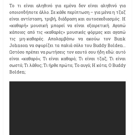
Το τι είναι αληθινό για εμένα δεν είναι αληθινό για
οποιονδήποτε άλλο. Σε κάθε περίπτωση – για μένα η τζαζ
είναι αντίσταση, τριβή, διάδραση και αυτοσχεδιασμός. Η
«καθαρή» μουσική μπορεί να είναι εξαιρετική. Αγαπώ
κάποιες από τις «καθαρές» μουσικές φόρμες και αγαπώ
τις μη-καθαρές. Απολαμβάνω να ακούω τον Bunk
Johnson να σφυρίζει τα παλιά σόλο του Buddy Bolden…
Ωστόσο πρέπει να ρωτήσεις τον εαυτό σου ήδη εδώ: αυτό
είναι «καθαρό»; Τι είναι καθαρό; Τι είναι τζαζ; Τι είναι
σωστό; Τι λάθος; Τι ήρθε πρώτο; Το αυγό; Η κότα; Ο Buddy
Bolden;