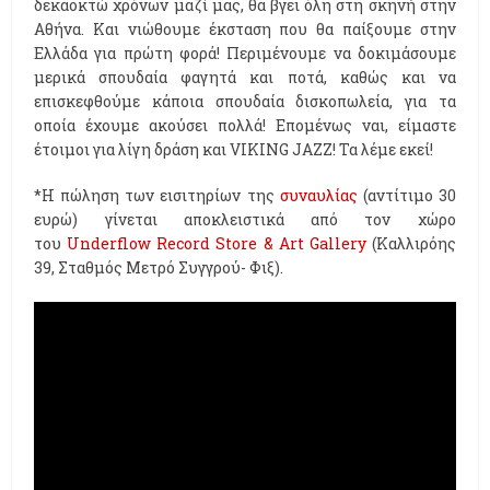
δεκαοκτώ χρόνων μαζί μας, θα βγει όλη στη σκηνή στην
Αθήνα. Και νιώθουμε έκσταση που θα παίξουμε στην
Ελλάδα για πρώτη φορά! Περιμένουμε να δοκιμάσουμε
μερικά σπουδαία φαγητά και ποτά, καθώς και να
επισκεφθούμε κάποια σπουδαία δισκοπωλεία, για τα
οποία έχουμε ακούσει πολλά! Επομένως ναι, είμαστε
έτοιμοι για λίγη δράση και VIKING JAZZ! Τα λέμε εκεί!
*Η πώληση των εισιτηρίων της
συναυλίας
(αντίτιμο 30
ευρώ) γίνεται αποκλειστικά από τον χώρο
του
Underflow Record Store & Art Gallery
(Καλλιρόης
39, Σταθμός Μετρό Συγγρού- Φιξ).