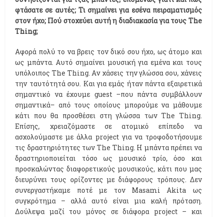
φτάσατε σε αυτές; Τι σημαίνει για εσένα πειραματισμός
στον ήχο; Πού στοχεύει αυτή η διαδιακασία για τους The
Thing;
Αφορά πολύ το να βρεις τον δικό σου ήχο, ως άτομο και
ως μπάντα. Αυτό σημαίνει μουσική για εμένα και τους
υπόλοιπος The Thing. Aν χάσεις την γλώσσα σου, χάνεις
την ταυτότητά σου. Και για εμάς ήταν πάντα εξαιρετικά
σημαντικό να έχουμε guest –που πάντα συμβάλλουν
σημαντικά– από τους οποίους μπορούμε να μάθουμε
κάτι που θα προσθέσει στη γλώσσα των The Thing.
Επίσης, χρειαζόμαστε σε ατομικό επίπεδο να
ασχολούμαστε με άλλα project για να τροφοδοτήσουμε
τις δραστηριότητες των The Thing. Η μπάντα πρέπει να
δραστηριοποιείται τόσο ως μουσικό τρίο, όσο και
προσκαλώντας διαφορετικούς μουσικούς, κάτι που μας
διευρύνει τους ορίζοντες με διάφορους τρόπους. Δεν
συνεργαστήκαμε ποτέ με τον Masami Akita ως
συγκρότημα – αλλά αυτό είναι μια καλή πρόταση.
Δούλεψα μαζί του μόνος σε διάφορα project – και