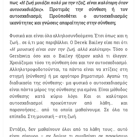
πως
«Η ζωή μοιάζει πολύ με την τζαζ, είναι καλύτερη όταν
αυτοσχεδιάζεις».
Προτιμάς την σύνθεση ή τον
αυτοσχεδιασμό; Προϋποθέτει ο αυτοσχεδιασμός
ικανότητες και γνώσεις απαραίτητες στην σύνθεση;
Φυσικά και είναι όλα αλληλοσυνδεόμενα. Έτσι όπως και η
ζωή… σε ό,τι μας περιβάλλει. Ο Derek Bailey είχε πει ότι
«Η μουσική είναι σαν την ζωή, αλλά καλύτερη».
Τόσο ο
Gershwin όσο και ο Bailey ήξεραν καλά τι έλεγαν.
Χρειάζομαι τόσο τη σύνθεση όσο και τον αυτοσχεδιασμό.
Αλληλοτροφοδοτούνται, τα πάντα είναι να χτίζεις στη
στιγμή (σύνθεση) ή με αργότερο βηματισμό. Αγαπώ τη
διαδικασία της σύνθεσης- μα φυσικά ο αυτοσχεδιασμός
είναι πάντα μέρος της σύνθεσης για εμένα. Είναι μέθοδος
σύνθεσης κατά κύριο λόγο. Και οι καλύτεροι
αυτοσχεδιασμοί προκύπτουν από λάθη… και
παρανοήσεις… από τα οποία μαθαίνουμε. Σε όλα τα
επίπεδα. Στη μουσική – στη ζωή.
Εντάξει, δεν μαθαίνουν όλοι από τα λάθη τους… αυτό
είναι σίγουρο – αν δούμε τι συμβαίνει σε παγκόσμιο