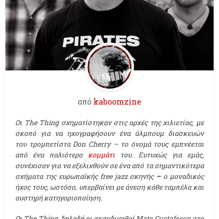
από
kaboomzine
Οι The Thing σχηματίστηκαν στις αρχές της χιλιετίας, με
σκοπό για να ηχογραφήσουν ένα άλμπουμ διασκευών
του τρομπετίστα Don Cherry – το όνομά τους εμπνέεται
από ένα παλιότερο
κομμάτι
του. Ευτυχώς για εμάς,
συνέχισαν για να εξελιχθούν σε ένα από τα σημαντικότερα
σχήματα της ευρωπαϊκής free jazz σκηνής
–
o μοναδικός
ήχος τους, ωστόσο, υπερβαίνει με άνεση κάθε ταμπέλα και
αυστηρή κατηγοριοποίηση.
Οι Τhe Thing, δηλαδή οι σκανδιναβοί Mats Gustafsson στο