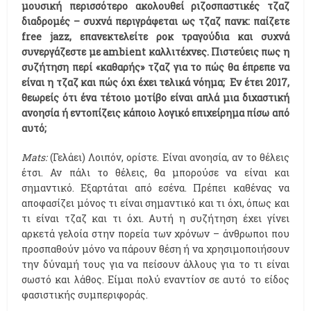
μουσική περισσότερο ακολουθεί ριζοσπαστικές τζαζ
διαδρομές – συχνά περιγράφεται ως τζαζ πανκ: παίζετε
free
jazz
, επανεκτελείτε ροκ τραγούδια και συχνά
συνεργάζεστε με ambient
καλλιτέχνες. Πιστεύεις πως η
συζήτηση περί «καθαρής» τζαζ για το πώς θα έπρεπε να
είναι η τζαζ και πώς όχι έχει τελικά νόημα; Εν έτει 2017,
θεωρείς ότι ένα τέτοιο μοτίβο είναι απλά μια διχαστική
ανοησία ή εντοπίζεις κάποιο λογικό επιχείρημα πίσω από
αυτό;
Mats:
(Γελάει) Λοιπόν, ορίστε. Είναι ανοησία, αν το θέλεις
έτσι. Αν πάλι το θέλεις, θα μπορούσε να είναι και
σημαντικό. Εξαρτάται από εσένα. Πρέπει καθένας να
αποφασίζει μόνος τι είναι σημαντικό και τι όχι, όπως και
τι είναι τζαζ και τι όχι. Αυτή η συζήτηση έχει γίνει
αρκετά γελοία στην πορεία των χρόνων – άνθρωποι που
προσπαθούν μόνο να πάρουν θέση ή να χρησιμοποιήσουν
την δύναμή τους για να πείσουν άλλους για το τι είναι
σωστό και λάθος. Είμαι πολύ εναντίον σε αυτό το είδος
φασιστικής συμπεριφοράς.