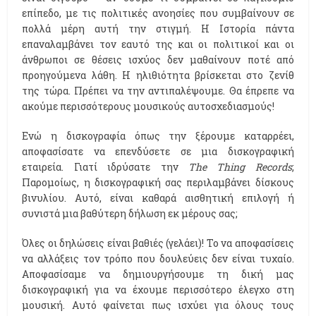
επίπεδο, με τις πολιτικές ανοησίες που συμβαίνουν σε
πολλά μέρη αυτή την στιγμή. Η Ιστορία πάντα
επαναλαμβάνει τον εαυτό της και οι πολιτικοί και οι
άνθρωποι σε θέσεις ισχύος δεν μαθαίνουν ποτέ από
προηγούμενα λάθη. Η ηλιθιότητα βρίσκεται στο ζενίθ
της τώρα. Πρέπει να την αντιπαλέψουμε. Θα έπρεπε να
ακούμε περισσότερους μουσικούς αυτοσχεδιασμούς!
Ενώ η δισκογραφία όπως την ξέρουμε καταρρέει,
αποφασίσατε να επενδύσετε σε μια δισκογραφική
εταιρεία. Γιατί ιδρύσατε την
The
Thing
Records
;
Παρομοίως, η δισκογραφική σας περιλαμβάνει δίσκους
βινυλίου. Αυτό, είναι καθαρά αισθητική επιλογή ή
συνιστά μια βαθύτερη δήλωση εκ μέρους σας;
Όλες οι δηλώσεις είναι βαθιές (γελάει)! Το να αποφασίσεις
να αλλάξεις τον τρόπο που δουλεύεις δεν είναι τυχαίο.
Αποφασίσαμε να δημιουργήσουμε τη δική μας
δισκογραφική για να έχουμε περισσότερο έλεγχο στη
μουσική. Αυτό φαίνεται πως ισχύει για όλους τους