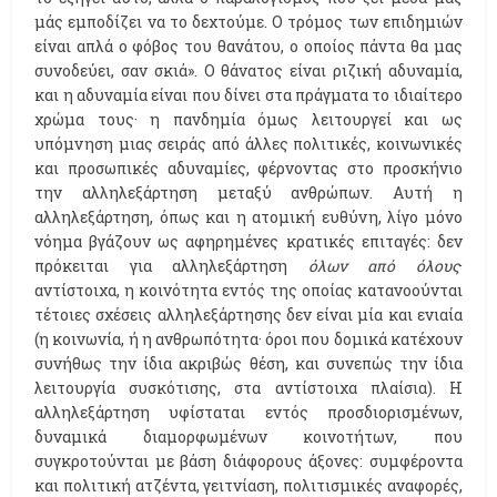
μάς εμποδίζει να το δεχτούμε. Ο τρόμος των επιδημιών
είναι απλά ο φόβος του θανάτου, ο οποίος πάντα θα μας
συνοδεύει, σαν σκιά». Ο θάνατος είναι ριζική αδυναμία,
και η αδυναμία είναι που δίνει στα πράγματα το ιδιαίτερο
χρώμα τους· η πανδημία όμως λειτουργεί και ως
υπόμνηση μιας σειράς από άλλες πολιτικές, κοινωνικές
και προσωπικές αδυναμίες, φέρνοντας στο προσκήνιο
την αλληλεξάρτηση μεταξύ ανθρώπων. Αυτή η
αλληλεξάρτηση, όπως και η ατομική ευθύνη, λίγο μόνο
νόημα βγάζουν ως αφηρημένες κρατικές επιταγές: δεν
πρόκειται για αλληλεξάρτηση
όλων από όλους
·
αντίστοιχα, η κοινότητα εντός της οποίας κατανοούνται
τέτοιες σχέσεις αλληλεξάρτησης δεν είναι μία και ενιαία
(η κοινωνία, ή η ανθρωπότητα· όροι που δομικά κατέχουν
συνήθως την ίδια ακριβώς θέση, και συνεπώς την ίδια
λειτουργία συσκότισης, στα αντίστοιχα πλαίσια). Η
αλληλεξάρτηση υφίσταται εντός προσδιορισμένων,
δυναμικά διαμορφωμένων κοινοτήτων, που
συγκροτούνται με βάση διάφορους άξονες: συμφέροντα
και πολιτική ατζέντα, γειτνίαση, πολιτισμικές αναφορές,