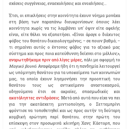
σχέσεις συγγένειας, ενασχολήσεις και ενοχλήσεις…
Έτσι, οι επικλήσεις στην κοινότητα έχουν νόημα μονάχα
στη βάση των παραπάνω διευκρινίσεων: όποιος λέει
κοινότητα χωρίς να τις λαμβάνει υπ' όψιν είτε αφελής
είναι, είτε θέλει να εξαπατήσει. «Είναι άραγε ο διάχυτος
φόβος του θανάτου δικαιολογημένος; – σε ποιον βαθμό; –
τι σημαίνει αυτός ο έντονος φόβος για το αξιακό μας
σύστημα και προς ποια κατεύθυνση δείχνει στο μέλλον;»,
αναρωτηθήκαμε πριν από λίγες μέρες
, πάλι με αφορμή το
Μαγικό βουνό
. Αναφέραμε ήδη ότι η πανδημία λειτουργεί
ως υπόμνηση θανάτου για τα υποκείμενα των κοινωνιών
μας, τα οποία έχουν λησμονήσει την προοπτική του
θανάτου τους ως αντικείμενο αναστοχασμού,
οδηγούμενα έτσι σε ακραίες, σπασμωδικές και
ακατάληπτες αντιδράσεις
. Μετά από αυτά που είχε να πει
για την ακατάσχετη μιντιοποίηση, ο Σεττεμπρίνι
φρόντισε να τοποθετηθεί και ως προς αυτήν τη δεύτερη
κομβική ερώτηση περί θανάτου, στην πρώτη του
επίσκεψη στον προσωρινά κλινήρη Χανς Κάστορπ, που