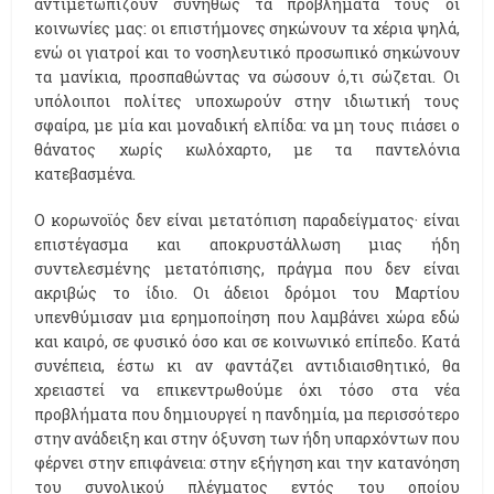
αντιμετωπίζουν συνήθως τα προβλήματά τους οι
κοινωνίες μας: οι επιστήμονες σηκώνουν τα χέρια ψηλά,
ενώ οι γιατροί και το νοσηλευτικό προσωπικό σηκώνουν
τα μανίκια, προσπαθώντας να σώσουν ό,τι σώζεται. Οι
υπόλοιποι πολίτες υποχωρούν στην ιδιωτική τους
σφαίρα, με μία και μοναδική ελπίδα: να μη τους πιάσει ο
θάνατος χωρίς κωλόχαρτο, με τα παντελόνια
κατεβασμένα.
Ο κορωνοϊός δεν είναι μετατόπιση παραδείγματος· είναι
επιστέγασμα και αποκρυστάλλωση μιας ήδη
συντελεσμένης μετατόπισης, πράγμα που δεν είναι
ακριβώς το ίδιο. Οι άδειοι δρόμοι του Μαρτίου
υπενθύμισαν μια ερημοποίηση που λαμβάνει χώρα εδώ
και καιρό, σε φυσικό όσο και σε κοινωνικό επίπεδο. Κατά
συνέπεια, έστω κι αν φαντάζει αντιδιαισθητικό, θα
χρειαστεί να επικεντρωθούμε όχι τόσο στα νέα
προβλήματα που δημιουργεί η πανδημία, μα περισσότερο
στην ανάδειξη και στην όξυνση των ήδη υπαρχόντων που
φέρνει στην επιφάνεια: στην εξήγηση και την κατανόηση
του συνολικού πλέγματος εντός του οποίου