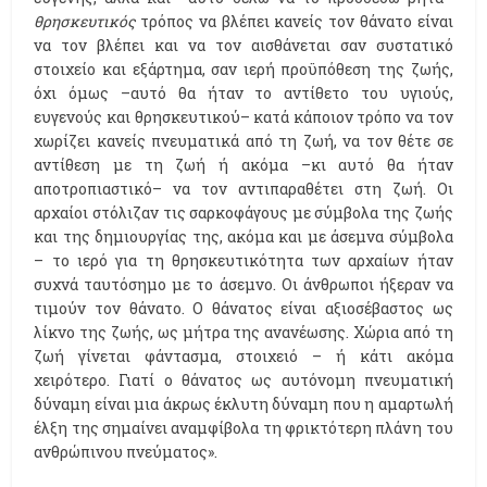
θρησκευτικός
τρόπος να βλέπει κανείς τον θάνατο είναι
να τον βλέπει και να τον αισθάνεται σαν συστατικό
στοιχείο και εξάρτημα, σαν ιερή προϋπόθεση της ζωής,
όχι όμως –αυτό θα ήταν το αντίθετο του υγιούς,
ευγενούς και θρησκευτικού– κατά κάποιον τρόπο να τον
χωρίζει κανείς πνευματικά από τη ζωή, να τον θέτε σε
αντίθεση με τη ζωή ή ακόμα –κι αυτό θα ήταν
αποτροπιαστικό– να τον αντιπαραθέτει στη ζωή. Οι
αρχαίοι στόλιζαν τις σαρκοφάγους με σύμβολα της ζωής
και της δημιουργίας της, ακόμα και με άσεμνα σύμβολα
– το ιερό για τη θρησκευτικότητα των αρχαίων ήταν
συχνά ταυτόσημο με το άσεμνο. Οι άνθρωποι ήξεραν να
τιμούν τον θάνατο. Ο θάνατος είναι αξιοσέβαστος ως
λίκνο της ζωής, ως μήτρα της ανανέωσης. Χώρια από τη
ζωή γίνεται φάντασμα, στοιχειό – ή κάτι ακόμα
χειρότερο. Γιατί ο θάνατος ως αυτόνομη πνευματική
δύναμη είναι μια άκρως έκλυτη δύναμη που η αμαρτωλή
έλξη της σημαίνει αναμφίβολα τη φρικτότερη πλάνη του
ανθρώπινου πνεύματος».