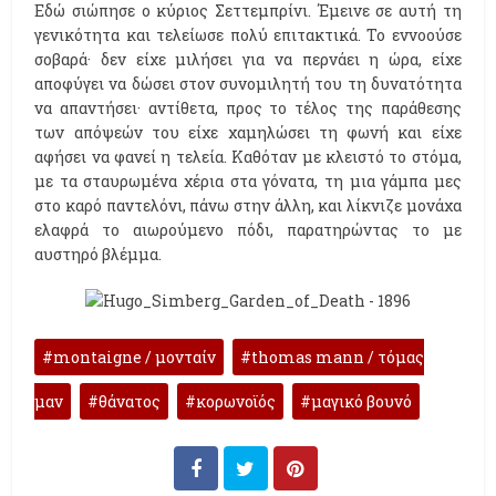
Εδώ σιώπησε ο κύριος Σεττεμπρίνι. Έμεινε σε αυτή τη
γενικότητα και τελείωσε πολύ επιτακτικά. Το εννοούσε
σοβαρά· δεν είχε μιλήσει για να περνάει η ώρα, είχε
αποφύγει να δώσει στον συνομιλητή του τη δυνατότητα
να απαντήσει· αντίθετα, προς το τέλος της παράθεσης
των απόψεών του είχε χαμηλώσει τη φωνή και είχε
αφήσει να φανεί η τελεία. Καθόταν με κλειστό το στόμα,
με τα σταυρωμένα χέρια στα γόνατα, τη μια γάμπα μες
στο καρό παντελόνι, πάνω στην άλλη, και λίκνιζε μονάχα
ελαφρά το αιωρούμενο πόδι, παρατηρώντας το με
αυστηρό βλέμμα.
montaigne / μονταίν
thomas mann / τόμας
μαν
θάνατος
κορωνοϊός
μαγικό βουνό