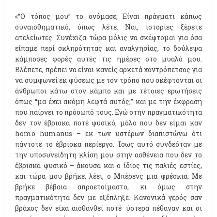
«“Ο τόπος μου” το ονόμασε; Είναι πράγματι κάπως
συναισθηματικό, όπως λέτε. Ναι, ιστορίες ξέρετε
ατελείωτες. Συνέχιζα τώρα μόλις να σκέφτομαι για όσα
είπαμε περί σκληρότητας και αναλγησίας, το δούλεψα
κάμποσες φορές αυτές τις ημέρες στο μυαλό μου.
Βλέπετε, πρέπει να είναι κανείς αρκετά χοντρόπετσος για
να συμφωνεί εκ φύσεως με τον τρόπο που σκέφτονται οι
άνθρωποι κάτω στον κάμπο και με τέτοιες ερωτήσεις
όπως “μα έχει ακόμη λεφτά αυτός;” και με την έκφραση
που παίρνει το πρόσωπό τους. Εγώ στην πραγματικότητα
δεν τον έβρισκα ποτέ φυσικό, μόλο που δεν είμαι καν
homo humanus – εκ των υστέρων διαπιστώνω ότι
πάντοτε το έβρισκα περίεργο. Ίσως αυτό συνδεόταν με
την υποσυνείδητη κλίση μου στην ασθένεια που δεν το
έβρισκα φυσικό – άκουσα και ο ίδιος τις παλιές εστίες,
και τώρα μου βρήκε, λέει, ο Μπέρενς μια φρέσκια. Με
βρήκε βέβαια απροετοίμαστο, κι όμως στην
πραγματικότητα δεν με εξέπληξε. Κανονικά γερός σαν
βράχος δεν είχα αισθανθεί ποτέ· ύστερα πέθαναν και οι