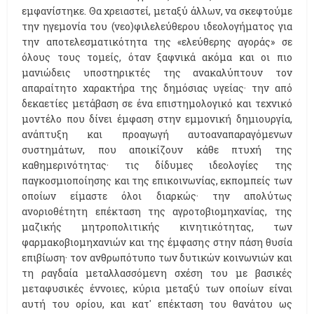
εμφανίστηκε. Θα χρειαστεί, μεταξύ άλλων, να σκεφτούμε
την ηγεμονία του (νεο)φιλελεύθερου ιδεολογήματος για
την αποτελεσματικότητα της «ελεύθερης αγοράς» σε
όλους τους τομείς, όταν ξαφνικά ακόμα και οι πιο
μανιώδεις υποστηρικτές της ανακαλύπτουν τον
απαραίτητο χαρακτήρα της δημόσιας υγείας· την από
δεκαετίες μετάβαση σε ένα επιστημολογικό και τεχνικό
μοντέλο που δίνει έμφαση στην εμμονική δημιουργία,
ανάπτυξη και προαγωγή αυτοαναπαραγόμενων
συστημάτων, που αποικίζουν κάθε πτυχή της
καθημερινότητας· τις δίδυμες ιδεολογίες της
παγκοσμιοποίησης και της επικοινωνίας, εκπομπείς των
οποίων είμαστε όλοι διαρκώς· την απολύτως
ανοριοθέτητη επέκταση της αγροτοβιομηχανίας, της
μαζικής μητροπολιτικής κινητικότητας, των
φαρμακοβιομηχανιών και της έμφασης στην πάση θυσία
επιβίωση· τον ανθρωπότυπο των δυτικών κοινωνιών και
τη ραγδαία μεταλλασσόμενη σχέση του με βασικές
μεταφυσικές έννοιες, κύρια μεταξύ των οποίων είναι
αυτή του ορίου, και κατ' επέκταση του θανάτου ως