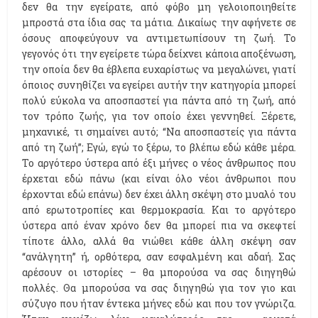
δεν θα την εγείρατε, από φόβο μη γελοιοποιηθείτε
μπροστά στα ίδια σας τα μάτια. Δικαίως την αφήνετε σε
όσους αποφεύγουν να αντιμετωπίσουν τη ζωή. Το
γεγονός ότι την εγείρετε τώρα δείχνει κάποια αποξένωση,
την οποία δεν θα έβλεπα ευχαρίστως να μεγαλώνει, γιατί
όποιος συνηθίζει να εγείρει αυτήν την κατηγορία μπορεί
πολύ εύκολα να αποσπαστεί για πάντα από τη ζωή, από
τον τρόπο ζωής, για τον οποίο έχει γεννηθεί. Ξέρετε,
μηχανικέ, τι σημαίνει αυτό; “Να αποσπαστείς για πάντα
από τη ζωή”; Εγώ, εγώ το ξέρω, το βλέπω εδώ κάθε μέρα.
Το αργότερο ύστερα από έξι μήνες ο νέος άνθρωπος που
έρχεται εδώ πάνω (και είναι όλο νέοι άνθρωποι που
έρχονται εδώ επάνω) δεν έχει άλλη σκέψη στο μυαλό του
από ερωτοτροπίες και θερμοκρασία. Και το αργότερο
ύστερα από έναν χρόνο δεν θα μπορεί πια να σκεφτεί
τίποτε άλλο, αλλά θα νιώθει κάθε άλλη σκέψη σαν
“ανάλγητη” ή, ορθότερα, σαν εσφαλμένη και αδαή. Σας
αρέσουν οι ιστορίες – θα μπορούσα να σας διηγηθώ
πολλές. Θα μπορούσα να σας διηγηθώ για τον γιο και
σύζυγο που ήταν έντεκα μήνες εδώ και που τον γνώριζα.