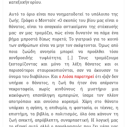
κατεξοχήν ορίου.
Αυτό το όριο είναι που νοηματοδοτεί το υπόλοιπο της
ζωής. Γράφει ο Μονταίν: «Ο σκοπός του βίου μας είναι ο
θάνατος, είναι το αναγκαίο αντικείμενο της στόχευσής
μας· αν μας τρομάζει, πώς είναι δυνατόν να πάμε ένα
βήμα μπροστά δίχως πυρετό; Το γιατρικό για το κοινό
των ανθρώπων είναι να μην τον σκέφτονται. Όμως από
ποια ζωώδη ανοησία μπορεί να προέλθει τόσο
χονδροειδής τυφλότητα; […] Τους τρομάζουμε
ξεστομίζοντας και μόνο τη λέξη θάνατος και οι
περισσότεροι σταυροκοπιούνται, σαν να άκουσαν το
όνομα του διαβόλου». Και
ο Λιόσα
παρατηρεί
ότι «[α]ν δεν
υπήρχε ο θάνατος, η ζωή θα ήταν ένα απέραντο
νεκροταφείο, χωρίς κινδύνους ή μυστήριο· μια
κακόφωνη επανάληψη εμπειριών, ίσαμε τον πλέον
αποτρόπαιο και ανούσιο κορεσμό. Χάρη στο θάνατο
υπάρχει η αγάπη, η επιθυμία, η φαντασία, οι τέχνες, η
επιστήμη, τα βιβλία, ο πολιτισμός, όλα όσα κάνουν τη
ζωή ανεκτή, απρόβλεπτη, συναρπαστική. Η λογική μας
το εξηγεί αυτό, αλλά ο παραλογισμός που ζει μέσα μας