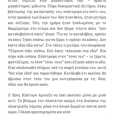
Ήταν, νομίζω, λίγο μεγαλύτερός σας – αρκετά
μεγαλύτερος μάλιστα. Πήρε δοκιμαστικά εξιτήριο, λόγω
βελτίωσης της κατάστασής του, επέστρεψε στο σπίτι του,
στην αγκαλιά των δικών του· δεν ήταν θείοι, ήταν μητέρα
και σύζυγος. Όλη την ημέρα ήταν ξαπλωμένος με το
θερμόμετρο στο στόμα και δεν ήξερε τίποτε άλλο. “Δεν
καταλαβαίνετε εσείς” έλεγε. “Για να το καταλάβεις, πρέπει
να έχεις ζήσει επάνω, για να ξέρει τι πρέπει να κάνεις. Δεν
έχετε ιδέα εδώ κάτω”. Στο τέλος η μητέρα του αποφάσισε:
“Πήγαινε πάλι επάνω. Εσύ έχεις τελειώσει πια εδώ”. Και
πήγε πάλι επάνω. Επέστρεψε στον “τόπο του” – το ξέρετε,
φαντάζομαι, το λένε “τόπο τους” όσοι έζησαν κάποτε εδώ.
Είχε αποξενωθεί πλήρως από τη νεαρή γυναίκα του, αυτή
“δεν είχε ιδέα” και παραιτήθηκε. Κατάλαβε ότι εκείνος θα
έβρισκε στον τόπο του μια συντρόφισσα με τις ίδιες
ιδέες και θα έμενε εκεί».
Ο Χανς Κάστορπ έμοιαζε να έχει ακούσει μόνο με μισό
αυτί. Το βλέμμα του πλανιόταν ακόμη στη διαύγεια της
ηλεκτρικής λάμπας μέσα στο λευκό δωμάτιο σαν σε κενό
χώρο. Γέλασε αργοπορημένα και είπε: