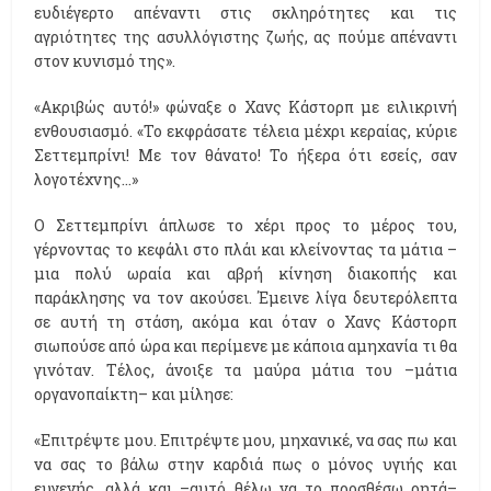
ευδιέγερτο απέναντι στις σκληρότητες και τις
αγριότητες της ασυλλόγιστης ζωής, ας πούμε απέναντι
στον κυνισμό της».
«Ακριβώς αυτό!» φώναξε ο Χανς Κάστορπ με ειλικρινή
ενθουσιασμό. «Το εκφράσατε τέλεια μέχρι κεραίας, κύριε
Σεττεμπρίνι! Με τον θάνατο! Το ήξερα ότι εσείς, σαν
λογοτέχνης…»
Ο Σεττεμπρίνι άπλωσε το χέρι προς το μέρος του,
γέρνοντας το κεφάλι στο πλάι και κλείνοντας τα μάτια –
μια πολύ ωραία και αβρή κίνηση διακοπής και
παράκλησης να τον ακούσει. Έμεινε λίγα δευτερόλεπτα
σε αυτή τη στάση, ακόμα και όταν ο Χανς Κάστορπ
σιωπούσε από ώρα και περίμενε με κάποια αμηχανία τι θα
γινόταν. Τέλος, άνοιξε τα μαύρα μάτια του –μάτια
οργανοπαίκτη– και μίλησε:
«Επιτρέψτε μου. Επιτρέψτε μου, μηχανικέ, να σας πω και
να σας το βάλω στην καρδιά πως ο μόνος υγιής και
ευγενής, αλλά και –αυτό θέλω να το προσθέσω ρητά–