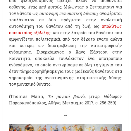
από φιλοξενούμενος αρχίζει πλέον να αισθάνεται
ασθενής,
ένας από αυτούς
. Μιλώντας ο Σεττεμπρίνι για
τον θάνατο ως
αυτόνομη πνευματική δύναμη
, αναφέρεται
τουλάχιστον σε δύο πράγματα: στην αναλυτική
αυτονόμηση του θανάτου από τη ζωή, ως
απολύτως
απευκταίας εξέλιξης
· και στην λατρεία του θανάτου που
εμφανίζεται πολιτισμικά, από τον δέκατο ένατο αιώνα
και ύστερα, ως διαστρέβλωση της καταστροφικής
ενόρμησης. Εισερχόμενος ο Χανς Κάστορπ στην
κοινότητα, αποκλείει τουλάχιστον ένα αποτρόπαιο
ενδεχόμενο, το οποίο αντικρίσαμε σε όλη τη γύμνια του
όταν πληροφορηθήκαμε για τους μαζικούς θανάτους στα
γηροκομεία της ανεπτυγμένης, ατομικιστικής δύσης:
τον μοναχικό θάνατο.
(Thomas Mann,
Το μαγικό βουν
ό, μτφρ. Θόδωρος
Παρασκευόπουλος, Αθήνα, Μεταίχμιο 2017, σ. 256-259)
~