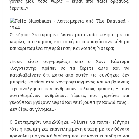
γονείς μου τόσο νωρίς – είμαι από παιδί ορφανός,
ξέρετε…»
Ο κύριος Σεττεμπρίνι έκανε μια ενιαία κίνηση με το
κεφάλι, τους ώμους και τα χέρια που παρίστανε εύθυμα
και χαριτωμένα την ερώτηση: Και λοιπόν; Ύστερα;
«Εσείς είστε συγγραφέας» είπε ο Χανς Κάστορπ
«λογοτέχνης· πρέπει να τα ξέρετε αυτά και να
καταλαβαίνετε ότι κάτω από αυτές τις συνθήκες δεν
μπορείς να είσαι έτσι χοντροφτιαγμένος και να βρίσκεις
την αναλγησία των ανθρώπων τελείως φυσική – των
συνηθισμένων ανθρώπων, ξέρετε, που γυρνάνε και
γελούν και βγάζουν λεφτά και γεμίζουν την κοιλιά τους…
Δεν ξέρω αν γίνομαι…»
Ο Σεττεμπρίνι υποκλίθηκε. «Θέλετε να πείτε» εξήγησε
«ότι η πρώιμη και επανειλημμένη επαφή με τον θάνατο
προκαλεί μια γενική διάθεση που σε κάνει ευαίσθητο και