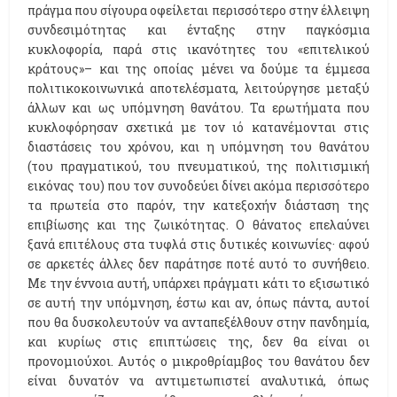
πράγμα που σίγουρα οφείλεται περισσότερο στην έλλειψη
συνδεσιμότητας και ένταξης στην παγκόσμια
κυκλοφορία, παρά στις ικανότητες του «επιτελικού
κράτους»– και της οποίας μένει να δούμε τα έμμεσα
πολιτικοκοινωνικά αποτελέσματα, λειτούργησε μεταξύ
άλλων και ως υπόμνηση θανάτου. Τα ερωτήματα που
κυκλοφόρησαν σχετικά με τον ιό κατανέμονται στις
διαστάσεις του χρόνου, και η υπόμνηση του θανάτου
(του πραγματικού, του πνευματικού, της πολιτισμική
εικόνας του) που τον συνοδεύει δίνει ακόμα περισσότερο
τα πρωτεία στο παρόν, την κατεξοχήν διάσταση της
επιβίωσης και της ζωικότητας. Ο θάνατος επελαύνει
ξανά επιτέλους στα τυφλά στις δυτικές κοινωνίες· αφού
σε αρκετές άλλες δεν παράτησε ποτέ αυτό το συνήθειο.
Με την έννοια αυτή, υπάρχει πράγματι κάτι το εξισωτικό
σε αυτή την υπόμνηση, έστω και αν, όπως πάντα, αυτοί
που θα δυσκολευτούν να ανταπεξέλθουν στην πανδημία,
και κυρίως στις επιπτώσεις της, δεν θα είναι οι
προνομιούχοι. Αυτός ο μικροθρίαμβος του θανάτου δεν
είναι δυνατόν να αντιμετωπιστεί αναλυτικά, όπως