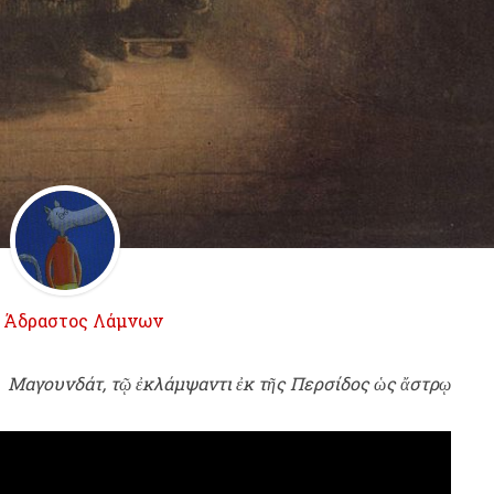
ό
Άδραστος Λάμνων
Μαγουνδάτ, τῷ ἐκλάμψαντι ἐκ τῆς Περσίδος ὡς ἄστρῳ