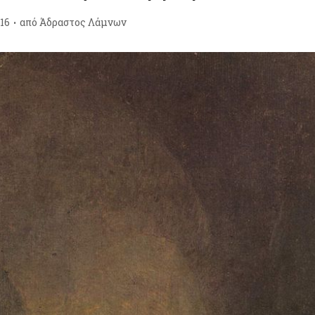
16
από
Άδραστος Λάμνων