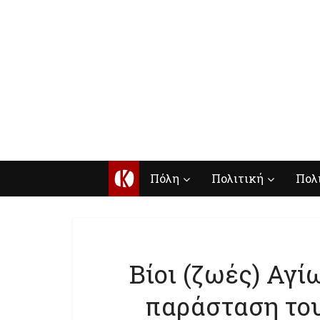
Κ
Πόλη
Πολιτική
Πολ
Βίοι (ζωές) Αγ
παράσταση το