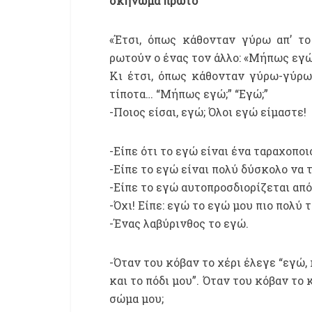
σκήνωμα πρώτο
«Έτσι, όπως κάθονταν γύρω απ’ το
ρωτούν ο ένας τον άλλο: «Μήπως εγώ
Κι έτσι, όπως κάθονταν γύρω-γύρω 
τίποτα… “Μήπως εγώ;” “Εγώ;”
-Ποιος είσαι, εγώ; Όλοι εγώ είμαστε!
-Είπε ότι το εγώ είναι ένα ταραχοποι
-Είπε το εγώ είναι πολύ δύσκολο να 
-Είπε το εγώ αυτοπροσδιορίζεται από
-Όχι! Eίπε: εγώ το εγώ μου πιο πολύ
-Ένας λαβύρινθος το εγώ.
-Όταν του κόβαν το χέρι έλεγε “εγώ, 
και το πόδι μου”. Όταν του κόβαν το 
σώμα μου;