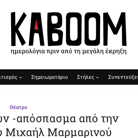
ιτισμός
Σημειωματάριο
Στήλες
Συνεντεύξε
Θέατρο
ίων -απόσπασμα από την
υ Μιχαήλ Μαρμαρινού