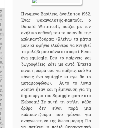
Ηνωμένο Βασίλειο, άνοιξη του 1962.
Ένας ψυχαναλυτής-παππούς, ο
Donald Winnicott, παίζει με τον
ανήλικο ασθενή του το παιχνίδι της
καλικαντζούρας: «Κλείνω τα μάτια
μου κι αφήνω ελεύθερα να κινηθεί
το μολύβι μου πάνω στο χαρτί. Είναι
ένα squiggle. Εσύ το παίρνεις και
ζωγραφίζεις κάτι με αυτό. Έπειτα
είναι η σειρά σου να παίξεις: εσύ θα
κάνεις ένα squiggle κι εγώ θα το
μεταμορφώσω». Αυτά τα λόγια
λοιπόν ήταν και η έμπνευση για τη
δημιουργία του Squiggle game στο
Kaboom! Σε αυτή τη στήλη, κάθε
άρθρο δεν είναι παρά μία
καλικαντζούρα που ψάχνει για
αναγνώστη να της δώσει μορφή. Για
να πετύχει η παλιά βιννικοτιανή