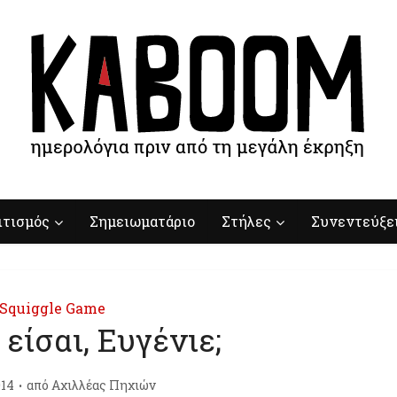
ιτισμός
Σημειωματάριο
Στήλες
Συνεντεύξε
Squiggle Game
 είσαι, Ευγένιε;
014
από
Αχιλλέας Πηχιών