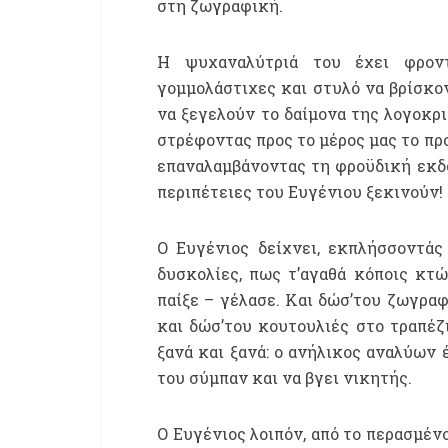
στη ζωγραφική.
Η ψυχαναλύτριά του έχει φροντίσ
γομμολάστιχες και στυλό να βρίσκον
να ξεγελούν το δαίμονα της λογοκρι
στρέφοντας προς το μέρος μας το πρ
επαναλαμβάνοντας τη φροϋδική εκδοχ
περιπέτειες του Ευγένιου ξεκινούν!
Ο Ευγένιος δείχνει, εκπλήσσοντάς
δυσκολίες, πως τ’αγαθά κόποις κτών
παίξε – γέλασε. Και δώσ’του ζωγραφ
και δώσ’του κουτουλιές στο τραπέζι
ξανά και ξανά: ο ανήλικος αναλύων έ
του σύμπαν και να βγει νικητής.
Ο Ευγένιος λοιπόν, από το περασμέν