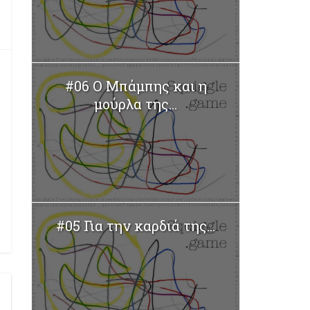
#06 Ο Μπάμπης και η
μούρλα της...
#05 Για την καρδιά της...