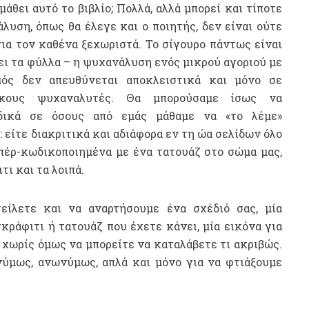
μάθει αυτό το βιβλίο; Πολλά, αλλά μπορεί και τίποτε
υση, όπως θα έλεγε και ο ποιητής, δεν είναι ούτε
 για τον καθένα ξεχωριστά. Το σίγουρο πάντως είναι
ώει τα φύλλα – η ψυχανάλυση ενός μικρού αγοριού με
μός δεν απευθύνεται αποκλειστικά και μόνο σε
υκους ψυχαναλυτές. Θα μπορούσαμε ίσως να
ιδικά σε όσους από εμάς μάθαμε να «το λέμε»
 είτε διακριτικά και αδιάφορα εν τη ώα σελίδων όλο
υπέρ-κωδικοποιημένα με ένα τατουάζ στο σώμα μας,
τι και τα λοιπά.
είλετε και να αναρτήσουμε ένα σχέδιό σας, μία
ράφιτι ή τατουάζ που έχετε κάνει, μία εικόνα για
» χωρίς όμως να μπορείτε να καταλάβετε τι ακριβώς.
ύμως, ανωνύμως, απλά και μόνο για να φτιάξουμε