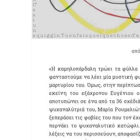
απ
«Η καμηλοπάρδαλη τρώει τα φύλλα 
φανταστούμε να λέει μία μυστική φω
μαρτυρίου του. Όμως, στην περίπτωσ
εκείνη του εξάχρονου Ευγένιου ο
αποτυπώνει σε ένα από τα 36 σχέδιά 
ψυχαναλύτριά του, Μαρία Ρουμελιώτ
ξεπεράσει τις φοβίες του που τον έχ
περνάει το ψυχαναλυτικό κατώφλι.
λέξεις να του περισσεύουν, αποφασίζ