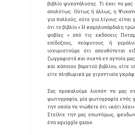
βιβλίο ψυχανάλυσης. Τι έχει να μας 
απολύτως. Ούτως ή άλλως, η Ψυχανάλ
για πολλούς, ούτε για λίγους: είναι
ότι το βιβλίο « Η καμηλοπάρδαλη τρ
φοβίες » από τις εκδόσεις Ποτα
επίδοξους, νεόφυτους ή γερόλ
ισχυριστούμε ότι απευθύνεται ε
ζωγραφιστά και συχνά εν αγνοία μας:
και κάποιου βαρετού βιβλίου, είτε 
είτε πληθωρικά με γιγαντιαία γκράφι
Σας προκαλούμε λοιπόν να μας στ
φωτογραφία, μία φωτογραφία ενός γκ
την οποία να νιώθετε ότι «κάτι λέει
Στείλτε την μας επωνύμως, ψευδων
ένα squiggle game.