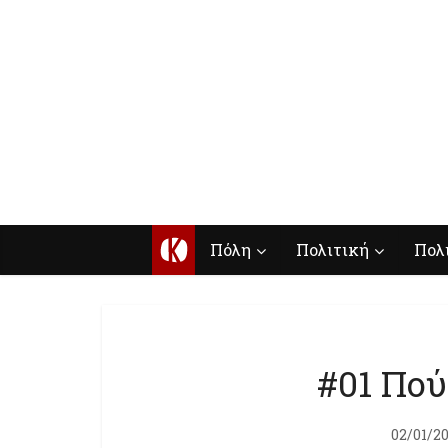
Κ
Πόλη
Πολιτική
Πολ
#01 Πού
02/01/2