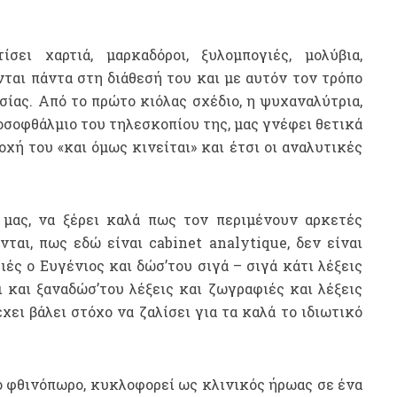
ει χαρτιά, μαρκαδόροι, ξυλομπογιές, μολύβια,
ται πάντα στη διάθεσή του και με αυτόν τον τρόπο
σίας. Από το πρώτο κιόλας σχέδιο, η ψυχαναλύτρια,
οσοφθάλμιο του τηλεσκοπίου της, μας γνέφει θετικά
ή του «και όμως κινείται» και έτσι οι αναλυτικές
 μας, να ξέρει καλά πως τον περιμένουν αρκετές
ται, πως εδώ είναι cabinet analytique, δεν είναι
ιές ο Ευγένιος και δώσ’του σιγά – σιγά κάτι λέξεις
 και ξαναδώσ’του λέξεις και ζωγραφιές και λέξεις
χει βάλει στόχο να ζαλίσει για τα καλά το ιδιωτικό
ο φθινόπωρο, κυκλοφορεί ως κλινικός ήρωας σε ένα