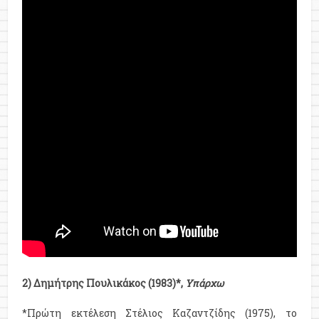
2) Δημήτρης Πουλικάκος (1983)*,
Υπάρχω
*Πρώτη εκτέλεση Στέλιος Καζαντζίδης (1975), τo