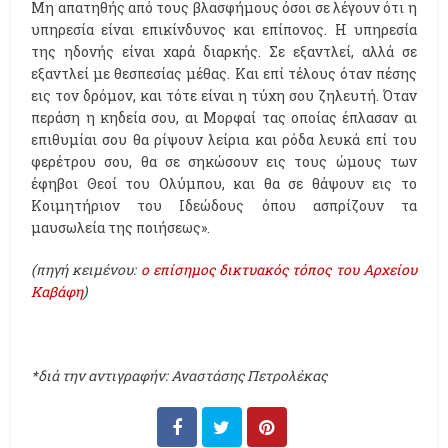
Mη απατηθής από τους βλασφήμους όσοι σε λέγουν ότι η
υπηρεσία είναι επικίνδυνος και επίπονος. H υπηρεσία
της ηδονής είναι χαρά διαρκής. Σε εξαντλεί, αλλά σε
εξαντλεί με θεσπεσίας μέθας. Kαι επί τέλους όταν πέσης
εις τον δρόμον, και τότε είναι η τύχη σου ζηλευτή. Όταν
περάση η κηδεία σου, αι Mορφαί τας οποίας έπλασαν αι
επιθυμίαι σου θα ρίψουν λείρια και ρόδα λευκά επί του
φερέτρου σου, θα σε σηκώσουν εις τους ώμους των
έφηβοι Θεοί του Oλύμπου, και θα σε θάψουν εις το
Kοιμητήριον του Iδεώδους όπου ασπρίζουν τα
μαυσωλεία της ποιήσεως».
(πηγή κειμένου:
ο επίσημος δικτυακός τόπος του Αρχείου
Καβάφη
)
*διά την αντιγραφήν: Αναστάσης Πετρολέκας