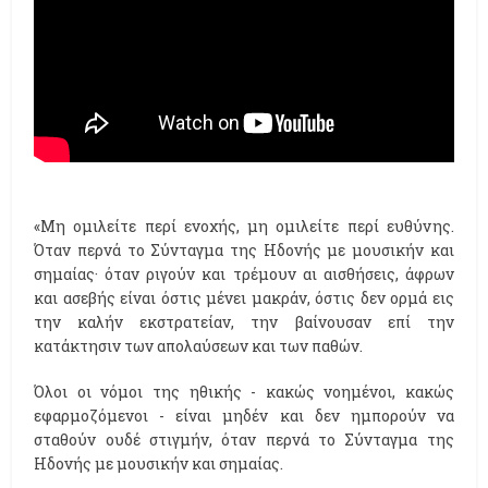
«Mη ομιλείτε περί ενοχής, μη ομιλείτε περί ευθύνης.
Όταν περνά το Σύνταγμα της Hδονής με μουσικήν και
σημαίας· όταν ριγούν και τρέμουν αι αισθήσεις, άφρων
και ασεβής είναι όστις μένει μακράν, όστις δεν ορμά εις
την καλήν εκστρατείαν, την βαίνουσαν επί την
κατάκτησιν των απολαύσεων και των παθών.
Όλοι οι νόμοι της ηθικής - κακώς νοημένοι, κακώς
εφαρμοζόμενοι - είναι μηδέν και δεν ημπορούν να
σταθούν ουδέ στιγμήν, όταν περνά το Σύνταγμα της
Hδονής με μουσικήν και σημαίας.