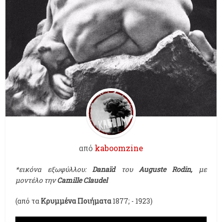
από
kaboomzine
*εικόνα εξωφύλλου:
Danaïd
του
Auguste Rodin,
με
μοντέλο την
Camille Claudel
(από τα
Kρυμμένα Ποιήματα
1877; - 1923)