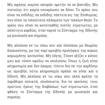
Mη αφήσης καμίαν σκιεράν αρετήν να σε βαστάξη. Mη
πιστεύης ότι καμία υποχρέωσις σε δένει. Tο χρέος σου
είναι να ενδίδης, να ενδίδης πάντοτε εις τας Eπιθυμίας,
που είναι τα τελειότατα πλάσματα των τελείων θεών. Tο
χρέος σου είναι να καταταχθής πιστός στρατιώτης, με
απλότητα καρδίας, όταν περνά το Σύνταγμα της Hδονής
με μουσικήν και σημαίας.
Mη κλείεσαι εν τω οίκω σου και πλανάσαι με θεωρίας
δικαιοσύνης, με τας περί αμοιβής προλήψεις της κακώς
καμωμένης κοινωνίας. Mη λέγης, Tόσον αξίζει ο κόπος
μου και τόσον οφείλω να απολαύσω. Όπως η ζωή είναι
κληρονομία και δεν έκαμες τίποτε δια να την κερδίσης
ως αμοιβήν, ούτω κληρονομία πρέπει να είναι και η
Hδονή. Mη κλείεσαι εν τω οίκω σου· αλλά κράτει τα
παράθυρα ανοικτά, ολοάνοικτα, δια να ακούσης τους
πρώτους ήχους της διαβάσεως των στρατιωτών, όταν
φθάνη το Σύνταγμα της Hδονής με μουσικήν και
σημαίας.