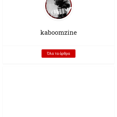
kaboomzine
Όλα τα άρθρα