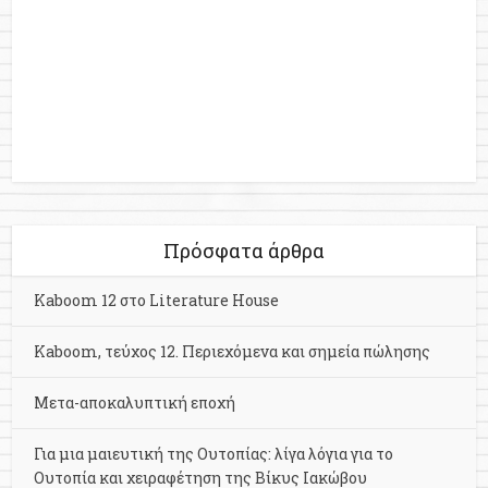
Πρόσφατα άρθρα
Kaboom 12 στο Literature House
Kaboom, τεύχος 12. Περιεχόμενα και σημεία πώλησης
Μετα-αποκαλυπτική εποχή
Για μια μαιευτική της Ουτοπίας: λίγα λόγια για το
Ουτοπία και χειραφέτηση της Βίκυς Ιακώβου