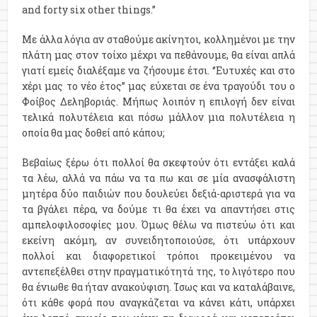
and forty six other things.’’
Με άλλα λόγια αν σταθούμε ακίνητοι, κολλημένοι με την
πλάτη μας στον τοίχο μέχρι να πεθάνουμε, θα είναι απλά
γιατί εμείς διαλέξαμε να ζήσουμε έτσι. ‘’Ευτυχές και στο
χέρι μας το νέο έτος’’ μας εύχεται σε ένα τραγούδι του ο
Φοίβος Δεληβοριάς. Μήπως λοιπόν η επιλογή δεν είναι
τελικά πολυτέλεια και πόσω μάλλον μια πολυτέλεια η
οποία θα μας δοθεί από κάπου;
Βεβαίως ξέρω ότι πολλοί θα σκεφτούν ότι εντάξει καλά
τα λέω, αλλά να πάω να τα πω και σε μία ανασφάλιστη
μητέρα δύο παιδιών που δουλεύει δεξιά-αριστερά για να
τα βγάλει πέρα, να δούμε τι θα έχει να απαντήσει στις
αμπελοφιλοσοφίες μου. Όμως θέλω να πιστεύω ότι και
εκείνη ακόμη, αν συνειδητοποιούσε, ότι υπάρχουν
πολλοί και διαφορετικοί τρόποι προκειμένου να
αντεπεξέλθει στην πραγματικότητά της, το λιγότερο που
θα ένιωθε θα ήταν ανακούφιση. Ίσως και να καταλάβαινε,
ότι κάθε φορά που αναγκάζεται να κάνει κάτι, υπάρχει