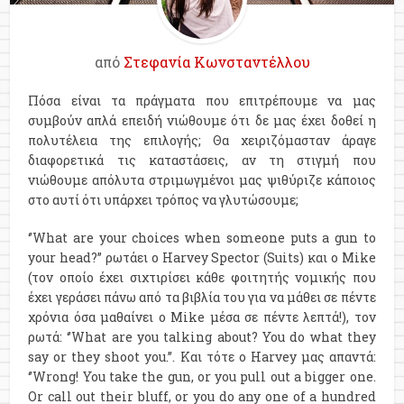
από
Στεφανία Κωνσταντέλλου
Πόσα είναι τα πράγματα που επιτρέπουμε να μας
συμβούν απλά επειδή νιώθουμε ότι δε μας έχει δοθεί η
πολυτέλεια της επιλογής; Θα χειριζόμασταν άραγε
διαφορετικά τις καταστάσεις, αν τη στιγμή που
νιώθουμε απόλυτα στριμωγμένοι μας ψιθύριζε κάποιος
στο αυτί ότι υπάρχει τρόπος να γλυτώσουμε;
‘’What are your choices when someone puts a gun to
your head?’’ ρωτάει ο Harvey Spector (Suits) και ο Mike
(τον οποίο έχει σιχτιρίσει κάθε φοιτητής νομικής που
έχει γεράσει πάνω από τα βιβλία του για να μάθει σε πέντε
χρόνια όσα μαθαίνει ο Mike μέσα σε πέντε λεπτά!), τον
ρωτά: ‘’What are you talking about? You do what they
say or they shoot you.’’. Και τότε ο Harvey μας απαντά:
‘’Wrong! You take the gun, or you pull out a bigger one.
Or call out their bluff, or you do any one of a hundred