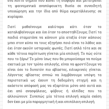
ένα λεπτό σημείο που κάνει τη διαφορά και μετατρέπει
τη φαινομενικά αναπόφευκτη θυσία σε συνειδητή
υποχώρηση και την ίδια από θύμα εκμετάλλευσης σε
κυρίαρχο.
Γιατί μαθαίνουμε καλύτερα κάτι όταν το
καταλαβαίνουμε και όχι όταν το αποστηθίζουμε; Γιατί τα
παιδιά σταματάνε να κάνουν μία αταξία όταν κάποιος
μπει στον κόπο να τους εξηγήσει ποιό είναι το λάθος και
όχι όταν ακούν υστερικές φωνές; Γιατί απλά τότε και σε
κάθε τέτοια περίπτωση γίνεται μία επιλογή. Το πώς ούτε
που το ξέρω! Το μόνο ίσως που θα μπορούσαμε να πούμε
σχετικά με τον τρόπο επιλογής, είναι να φροντίζουμε να
είναι όσο το δυνατόν πιο αβίαστες, ειλικρινείς γίνεται.
Λέγοντας αβίαστες εννοώ να λαμβάνουμε υπόψη τα
περιστατικά ως έχουν τη δεδομένη στιγμή και η
εκάστοτε απόφασή μας να εξαρτάται μόνο από αυτά και
όχι από ανασφάλειες, φόβους ή ελπίδες που τα
αλλοιώνουν. Συνεπώς μία τέτοια επιλογή καμία σχέση
δεν έχει με μία παρορμητική ή και επιπόλαιη επιλογή.