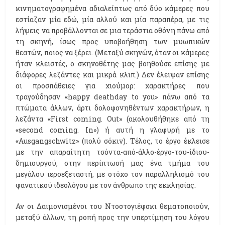
κινηματογραφημένα αδιαλείπτως από δύο κάμερες που
εστίαζαν μία εδώ, μία αλλού και μία παραπέρα, με τις
λήψεις να προβάλλονται σε μια τεράστια οθόνη πάνω από
τη σκηνή, ίσως προς υποβοήθηση των μυωπικών
θεατών, ποιος να ξέρει. (Μεταξύ σκηνών, όταν οι κάμερες
ήταν κλειστές, ο σκηνοθέτης μας βοηθούσε επίσης με
διάφορες λεζάντες και μικρά κλιπ.) Δεν έλειψαν επίσης
οι προσπάθειες για χιούμορ: χαρακτήρες που
τραγούδησαν «happy deathday to you» πάνω από τα
πτώματα άλλων, άρτι δολοφονηθέντων χαρακτήρων, η
λεζάντα «First coming. Out» (ακολουθήθηκε από τη
«second coming. In») ή αυτή η γλαφυρή με το
«Ausgangschwitz» (πολύ σόκιν). Τέλος, το έργο έκλεισε
με την απαραίτητη τσόντα-από-άλλο-έργο-του-ίδιου-
δημιουργού, στην περίπτωσή μας ένα τμήμα του
μεγάλου ιεροεξεταστή, με στόχο τον παραλληλισμό του
φανατικού ιδεολόγου με τον άνθρωπο της εκκλησίας.
Αν οι Δαιμονισμένοι του Ντοστογιέφσκι θεματοποιούν,
μεταξύ άλλων, τη ροπή προς την υπερτίμηση του λόγου