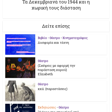
Τα Δεκεμβριανά του 1944 και η
χωρική τους διάσταση
Δείτε επίσης
Βιβλίο
•
Θέατρο
•
Κινηματογράφος
Δυσφορία και τέχνη
Θέατρο
(Σκέψεις με αφορμή την
παράσταση χορού)
Elizabeth
Θέατρο
xxii. (παραστάσεις)
Εκδηλώσεις
•
Θέατρο
"Ο ήχος της απουσίας" από