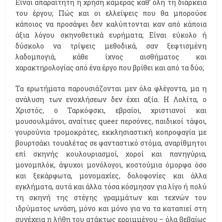
Είναι απαραίτητη η χρήση κάμερας καθ’ όλη τη διάρκεια
του έργου; Πώς και οι ελλείψεις που θα μπορούσε
κάποιος να προσάψει δεν καλύπτονται καν από κάποια
άξια λόγου σκηνοθετικά ευρήματα; Είναι εύκολο ή
δύσκολο να τρίψεις μεθοδικά, σαν ξεφτισμένη
λαδομπογιά, κάθε ίχνος αισθήματος και
χαρακτηρολογίας από ένα έργο που βρίθει και από τα δύο;
Τα ερωτήματα παρουσιάζονται μεν όλα φλέγοντα, μα η
ανάλυση των ενοχλήσεων δεν έχει αξία. Η Λολίτα, ο
Χριστός, ο Ταρκόφσκι, εβραίοι, χριστιανοί και
μουσουλμάνοι, αναίτιες queer περσόνες, παιδικοί τάφοι,
γουρούνια τρομοκράτες, εκκλησιαστική κοπροφαγία με
βουρτσάκι τουαλέτας σε φανταστικό στόμα, αναρίθμητοι
επί σκηνής κουλουριασμοί, χοροί και πανηγύρια,
μονομπλόκ, άψυχοι μονόλογοι, κοστούμια όμορφα όσο
και ξεκάρφωτα, μονομαχίες, δολοφονίες και άλλα
εγκλήματα, αυτά και άλλα τόσα κόσμησαν για λίγο ή πολύ
τη σκηνή της στέγης γραμμάτων και τεχνών του
ιδρύματος ωνάση, μόνο και μόνο για να τα καταπιεί στη
συνέχεια η λήθη του ατάκτως ερριμμένου – όλα βεβαίως