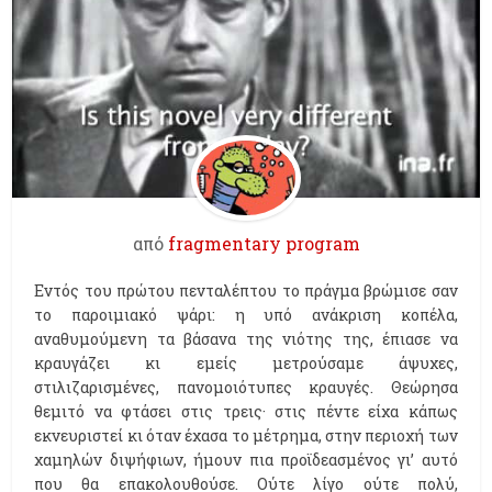
από
fragmentary program
Εντός του πρώτου πενταλέπτου το πράγμα βρώμισε σαν
το παροιμιακό ψάρι: η υπό ανάκριση κοπέλα,
αναθυμούμενη τα βάσανα της νιότης της, έπιασε να
κραυγάζει κι εμείς μετρούσαμε άψυχες,
στιλιζαρισμένες, πανομοιότυπες κραυγές. Θεώρησα
θεμιτό να φτάσει στις τρεις· στις πέντε είχα κάπως
εκνευριστεί κι όταν έχασα το μέτρημα, στην περιοχή των
χαμηλών διψήφιων, ήμουν πια προϊδεασμένος γι’ αυτό
που θα επακολουθούσε. Ούτε λίγο ούτε πολύ,