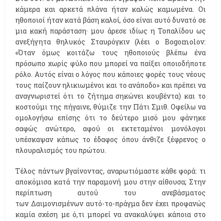
κάμερα και αρκετά πλάνα ήταν καλώς καμωμένα. Οι
ηθοποιοί ήταν κατά βάση καλοί, όσο είναι αυτό δυνατό σε
μια κακή παράσταση· μου άρεσε ιδίως η Τοπαλίδου ως
ανεξήγητα θηλυκός Σταυρόγκιν (λέει ο Bogomolov:
«Όταν όμως κοιτάζω τους ηθοποιούς βλέπω ένα
πρόσωπο χωρίς φύλο που μπορεί να παίξει οποιοδήποτε
ρόλο. Αυτός είναι ο λόγος που κάποιες φορές τους νέους
τους παίζουν ηλικιωμένοι και το ανάποδο» και πρέπει να
αναγνωριστεί ότι το ζήτημα σηκώνει κουβέντα) και το
κοστούμι της πήγαινε, θύμιζε την Πάτι Σμιθ. Οφείλω να
ομολογήσω επίσης ότι το δεύτερο μισό μου φάνηκε
σαφώς ανώτερο, αφού οι εκτεταμένοι μονόλογοι
υπέσκαψαν κάπως το έδαφος όπου άνθιζε ξέφρενος ο
πλουραλισμός του πρώτου.
Τέλος πάντων βγαίνοντας, αναρωτιόμαστε κάθε φορά: τι
αποκόμισα κατά την παραμονή μου στην αίθουσα; Στην
περίπτωση αυτού του ανεβάσματος
των Δαιμονισμένων αυτό-το-πράγμα δεν έχει προφανώς
καμία σχέση με ό,τι μπορεί να ανακαλύψει κάποια στο