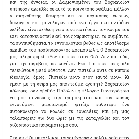
και της έννοιας, οι Δαιμονισμένοι του Bogomolov
υπέπεσαν ακριβώς σε αυτό το κοινότοπο σφάλμα: μάλλον
ο σκηνοθέτης θεώρησε ότι οι περικοπές χωρίων,
διαλόγων και μονολόγων από ένα έργο εκατοντάδων
σελίδων είναι σε θέση να υποκαταστήσουν τον κόσμο που
έχει κατασκευαστεί εκεί, τους χαρακτήρες, τα συμβάντα,
τα συναισθήματα, το εννοιολογικό βάθος ως αποτέλεσμα
ακριβώς του προϋπάρχοντος κόσμου κ.λπ. Ο Bogomolov
μας πληροφορεί: «Δεν πιστεύω στον Θεό. Δεν πιστεύω,
για την ακρίβεια, σε κανέναν θεό. Πιστεύω πως όλα
τελειώνουν μετά θάνατον. Δεν πιστεύω ούτε σε κάποια
ιδεολογία, όμως. Πιστεύω μόνο στον εαυτό μου». Κι
εμείς με τη σειρά μας απαντούμε: αγαπητέ Bogomolov
πάλεψες, σαν αβαθής Παζολίνι ή έλλογος Γιοντορόφσκι
να μας συνδέσεις την τρομοκρατία και τον κακώς
εννοούμενο μεσσιανισμό: φτιάξε καλύτερα ένα
αυτοκόλλητο να κολλάς σε τουαλέτες και μη μας
ταλαιπωρείς για δυο ώρες με τις καταγγελίες και τον
ριζοσπαστικό πειραματισμό σου.
Στα συν! Οι μεταλλικοί τοίχοι έγραφαν πολύ ωραία στην