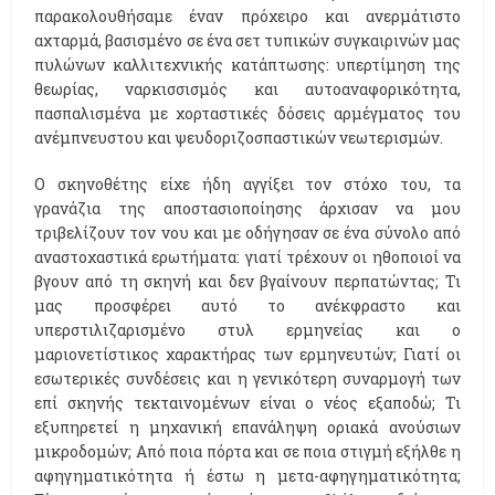
παρακολουθήσαμε έναν πρόχειρο και ανερμάτιστο
αχταρμά, βασισμένο σε ένα σετ τυπικών συγκαιρινών μας
πυλώνων καλλιτεχνικής κατάπτωσης: υπερτίμηση της
θεωρίας, ναρκισσισμός και αυτοαναφορικότητα,
πασπαλισμένα με χορταστικές δόσεις αρμέγματος του
ανέμπνευστου και ψευδοριζοσπαστικών νεωτερισμών.
Ο σκηνοθέτης είχε ήδη αγγίξει τον στόχο του, τα
γρανάζια της αποστασιοποίησης άρχισαν να μου
τριβελίζουν τον νου και με οδήγησαν σε ένα σύνολο από
αναστοχαστικά ερωτήματα: γιατί τρέχουν οι ηθοποιοί να
βγουν από τη σκηνή και δεν βγαίνουν περπατώντας; Τι
μας προσφέρει αυτό το ανέκφραστο και
υπερστιλιζαρισμένο στυλ ερμηνείας και ο
μαριονετίστικος χαρακτήρας των ερμηνευτών; Γιατί οι
εσωτερικές συνδέσεις και η γενικότερη συναρμογή των
επί σκηνής τεκταινομένων είναι ο νέος εξαποδώ; Τι
εξυπηρετεί η μηχανική επανάληψη οριακά ανούσιων
μικροδομών; Από ποια πόρτα και σε ποια στιγμή εξήλθε η
αφηγηματικότητα ή έστω η μετα-αφηγηματικότητα;