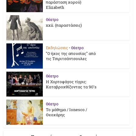
παράσταση χορού)
Elizabeth
Θέατρο
xxii. (παραστάσεις)
Εκδηλώσεις
•
Θέατρο
"Ο ήχος της απουσίας" από
τις Τσιριτσάντσουλες
Θέατρο
Η Χορτοφάγος τίγρις:
Καταβροχθίζοντας τα 90's
Θέατρο
Το μάθημα / Ionesco /
Θεοχάρης