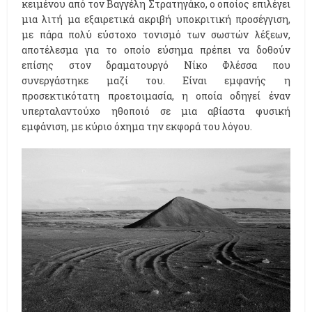
κειμένου από τον Βαγγέλη Στρατηγάκο, ο οποίος επιλέγει
μια λιτή μα εξαιρετικά ακριβή υποκριτική προσέγγιση,
με πάρα πολύ εύστοχο τονισμό των σωστών λέξεων,
αποτέλεσμα για το οποίο εύσημα πρέπει να δοθούν
επίσης στον δραματουργό Νίκο Φλέσσα που
συνεργάστηκε μαζί του. Είναι εμφανής η
προσεκτικότατη προετοιμασία, η οποία οδηγεί έναν
υπερταλαντούχο ηθοποιό σε μια αβίαστα φυσική
εμφάνιση, με κύριο όχημα την εκφορά του λόγου.