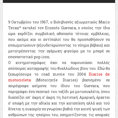
9 Οκτωβρίου του 1967, ο Βολιβιανός αξιωματικός Mario
Teran* εκτελεί τον Ernesto Guevara, ο οποίος την ίδια
ώρα κερδίζει συμβολική αθανασία τέτοιας εμβέλειας,
που ακόμα και οι αντίπαλοί του θα προσπαθήσουν να
ενσωματώσουν (εξουδετερώνοντας το νόημα βέβαια) και
μετατρέποντας την αγέρωχη φιγούρα με το μπερέ σε
επαναστατικό pop icon.
Ο κινηματογράφος έχει να παρουσιάσει πολλές
απόπειρες καταγραφής του θυελλώδους βίου του. Εδώ θα
ξεχωρίσουμε το road movie του 2004
Diarios de
motocicleta
(Motorcycle Diaries) βασισμένο σε
χειρόγραφα κείμενα του ίδιου του Guevara, που
περιγράφει ένα νεανικό του ταξίδι με μοτοσυκλέτα, όπου
διασχίζει απ' άκρη σ' άκρη τη Λατινική Αμερική, έρχεται
σ' επαφή με την αδικία και την καταπίεση αλλά και τού
δίνεται η ευκαιρία να γνωρίσει βαθιά την κοινή ψυχή των
ανθρώπων της ηπείρου του, σχηματίζοντας τις απαρχές