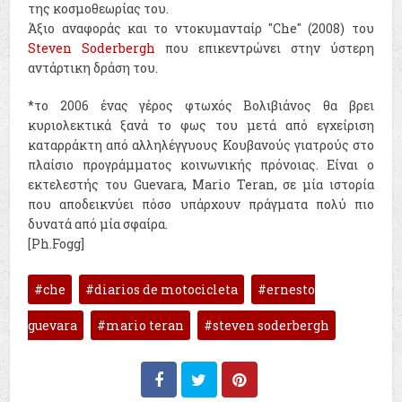
της κοσμοθεωρίας του.
Άξιο αναφοράς και το ντοκυμανταίρ "Che" (2008) του
Steven Soderbergh
που επικεντρώνει στην ύστερη
αντάρτικη δράση του.
*το 2006 ένας γέρος φτωχός Βολιβιάνος θα βρει
κυριολεκτικά ξανά το φως του μετά από εγχείριση
καταρράκτη από αλληλέγγυους Κουβανούς γιατρούς στο
πλαίσιο προγράμματος κοινωνικής πρόνοιας. Είναι ο
εκτελεστής του Guevara, Mario Teran, σε μία ιστορία
που αποδεικνύει πόσο υπάρχουν πράγματα πολύ πιο
δυνατά από μία σφαίρα.
[Ph.Fogg]
che
diarios de motocicleta
ernesto
guevara
mario teran
steven soderbergh