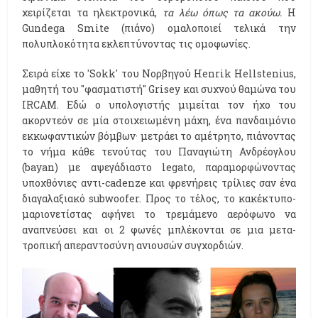
χειρίζεται τα ηλεκτρονικά,
τα λέω όπως τα ακούω.
Η
Gundega Smite (πιάνο) ομαλοποιεί τελικά την
πολυπλοκότητα εκλεπτύνοντας τις ομοφωνίες.
Σειρά είχε το 'Sokk' του Νορβηγού Henrik Hellstenius,
μαθητή του ''φασματιστή'' Grisey και συχνού θαμώνα του
IRCAM. Εδώ ο υπολογιστής μιμείται τον ήχο του
ακορντεόν σε μία στοιχειωμένη μάχη, ένα πανδαιμόνιο
εκκωφαντικών βόμβων· μετράει το αμέτρητο, πιάνοντας
το νήμα κάθε τενούτας του Παναγιώτη Ανδρέογλου
(bayan) με αψεγάδιαστο legato, παραμορφώνοντας
υποχθόνιες αντι-cadenze και φρενήρεις τρίλιες σαν ένα
διαγαλαξιακό subwoofer. Προς το τέλος, το κακέκτυπο-
μαριονετίστας αφήνει το τρεμάμενο αερόφωνο να
αναπνεύσει και οι 2 φωνές μπλέκονται σε μια μετα-
τροπική απεραντοσύνη ανιουσών συγχορδιών.