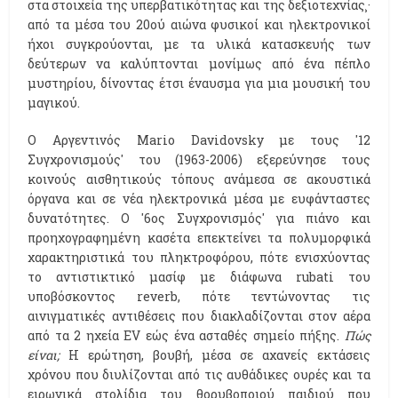
στα στοιχεία της υπερβατικότητας και της δεξιοτεχνίας¸·
από τα μέσα του 20ού αιώνα φυσικοί και ηλεκτρονικοί
ήχοι συγκρούονται, με τα υλικά κατασκευής των
δεύτερων να καλύπτονται μονίμως από ένα πέπλο
μυστηρίου, δίνοντας έτσι έναυσμα για μια μουσική του
μαγικού.
Ο Αργεντινός Mario Davidovsky με τους '12
Συγχρονισμούς' του (1963-2006) εξερεύνησε τους
κοινούς αισθητικούς τόπους ανάμεσα σε ακουστικά
όργανα και σε νέα ηλεκτρονικά μέσα με ευφάνταστες
δυνατότητες. Ο '6ος Συγχρονισμός' για πιάνο και
προηχογραφημένη κασέτα επεκτείνει τα πολυμορφικά
χαρακτηριστικά του πληκτροφόρου, πότε ενισχύοντας
το αντιστικτικό μασίφ με διάφωνα rubati του
υποβόσκοντος reverb, πότε τεντώνοντας τις
αινιγματικές αντιθέσεις που διακλαδίζονται στον αέρα
από τα 2 ηχεία EV εώς ένα ασταθές σημείο πήξης.
Πώς
είναι;
Η ερώτηση, βουβή, μέσα σε αχανείς εκτάσεις
χρόνου που διυλίζονται από τις αυθάδικες ουρές και τα
ειρωνικά στολίδια του θορυβοποιού παιδιού που