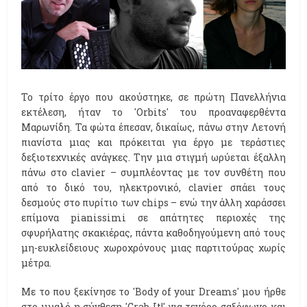
Το τρίτο έργο που ακούστηκε, σε πρώτη Πανελλήνια
εκτέλεση, ήταν το 'Orbits' του προαναφερθέντα
Μαρωνίδη. Τα φώτα έπεσαν, δικαίως, πάνω στην Λετονή
πιανίστα μιας και πρόκειται για έργο με τεράστιες
δεξιοτεχνικές ανάγκες. Την μια στιγμή ωρύεται έξαλλη
πάνω στο clavier – συμπλέοντας με τον συνθέτη που
από το δικό του, ηλεκτρονικό, clavier σπάει τους
δεσμούς στο πυρίτιο των chips – ενώ την άλλη χαράσσει
επίμονα pianissimi σε απάτητες περιοχές της
σφυρήλατης σκακιέρας, πάντα καθοδηγούμενη από τους
μη-ευκλείδειους χωροχρόνους μιας παρτιτούρας χωρίς
μέτρα.
Με το που ξεκίνησε το 'Body of your Dreams' μου ήρθε
στο μυαλό η σύνθεση 'Grab It!' για τενόρο σαξόφωνο και