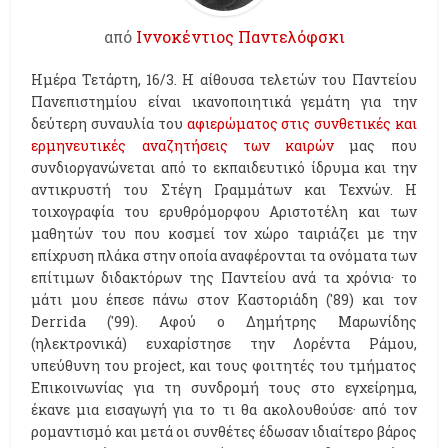
από
Ιννοκέντιος Παντελόφσκι
Ημέρα Τετάρτη, 16/3. Η αίθουσα τελετών του Παντείου
Πανεπιστημίου είναι ικανοποιητικά γεμάτη για την
δεύτερη συναυλία του
αφιερώματος στις συνθετικές και
ερμηνευτικές αναζητήσεις των καιρών
μας που
συνδιοργανώνεται από το εκπαιδευτικό ίδρυμα και την
αντικρυστή του Στέγη Γραμμάτων και Τεχνών. Η
τοιχογραφία του ερυθρόμορφου Αριστοτέλη και των
μαθητών του που κοσμεί τον χώρο ταιριάζει με την
επίχρυση πλάκα στην οποία αναφέρονται τα ονόματα των
επίτιμων διδακτόρων της Παντείου ανά τα χρόνια· το
μάτι μου έπεσε πάνω στον Καστοριάδη ('89) και τον
Derrida ('99). Αφού ο Δημήτρης Μαρωνίδης
(ηλεκτρονικά) ευχαρίστησε την Λορέντα Ράμου,
υπεύθυνη του project, και τους φοιτητές του τμήματος
Επικοινωνίας για τη συνδρομή τους στο εγχείρημα,
έκανε μια εισαγωγή για το τι θα ακολουθούσε· από τον
ρομαντισμό και μετά οι συνθέτες έδωσαν ιδιαίτερο βάρος