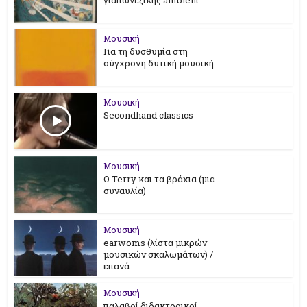
Μουσική
Για τη δυσθυμία στη
σύγχρονη δυτική μουσική
Μουσική
Secondhand classics
Μουσική
Ο Terry και τα βράχια (μια
συναυλία)
Μουσική
earwoms (λίστα μικρών
μουσικών σκαλωμάτων) /
επανά
Μουσική
παλαβοί διδακτορικοί