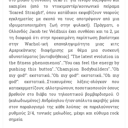
samples (από το ντοκιμαντέρ/κοινωνικό πείραμα
'Scared Straight!', όπου κατάδικοι εκφοβίζουν νεαρούς
εγκληματίες με σκοπό να τους αποτρέψουν από μια
ιδρυματοποιημένη ζωή στην φυλακή). Πράγματι, ο
Ολλανδός Jacob ter Veldhuis έχει συνθέσει και τα 2, με
τη διαφορά ότι στην προκειμένη περίπτωση βασίστηκε
στην Warhol-ική επαναληψιμότητα μιας κιτς
Αμερικάνικης διαφήμισης με θέμα μια συσκευή
αδυνατίσματος [αυτοβοήθειας]. ''The latest evolution in
the fitness phenomenon''...''You can feel the energy by
pushing this button''...''Champion Bodybuilders''...''Oh
my god!'': εκστατικά...''Oh my god!'': εκστατικά...''Oh my
god!'': εκστατικά...Στοχευμένες λέξεις-σλόγκαν που
κατακερματίζουν, αλλοτριώνουν, ποσοτικοποιούν όσους
βρεθούν στο διάβα του τηλεοπτικού βομβαρδισμού. Ο
(καλωδιωμένος) Ανδρέογλου ήταν απόλυτα ακριβής μέσα
στον παραλογισμό της κάθε λούπας· σε παρελαύνοντες
ρυθμούς 2/4, τονικές μελωδίες, μέχρι και εύθυμα rock
σημεία.