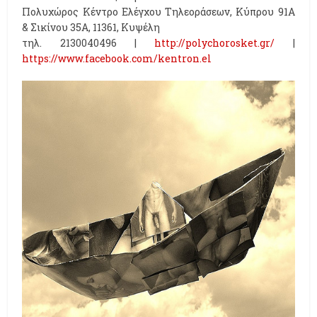
Πολυχώρος Κέντρο Ελέγχου Τηλεοράσεων, Κύπρου 91Α
& Σικίνου 35Α, 11361, Κυψέλη
τηλ. 2130040496 |
http
://
polychorosket
.
gr
/
|
https
://
www
.
facebook
.
com
/
kentron
.
el