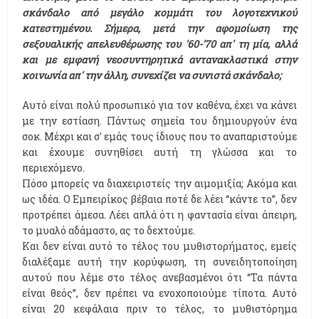
σκάνδαλο από μεγάλο κομμάτι του λογοτεχνικού
κατεστημένου. Σήμερα, μετά την αφομοίωση της
σεξουαλικής απελευθέρωσης του '60-'70 απ' τη μία, αλλά
και με εμφανή νεοσυντηρητικά αντανακλαστικά στην
κοινωνία απ' την άλλη, συνεχίζει να συνιστά σκάνδαλο;
Αυτό είναι πολύ προσωπικό για τον καθένα, έχει να κάνει
με την εστίαση. Πάντως σημεία του δημιουργούν ένα
σοκ. Μέχρι και σ' εμάς τους ίδιους που το αναπαριστούμε
και έχουμε συνηθίσει αυτή τη γλώσσα και το
περιεχόμενο.
Πόσο μπορείς να διαχειριστείς την αιμομιξία; Ακόμα και
ως ιδέα. Ο Εμπειρίκος βέβαια ποτέ δε λέει “κάντε το”, δεν
προτρέπει άμεσα. Λέει απλά ότι η φαντασία είναι άπειρη,
το μυαλό αδάμαστο, ας το δεχτούμε.
Και δεν είναι αυτό το τέλος του μυθιστορήματος, εμείς
διαλέξαμε αυτή την κορύφωση, τη συνειδητοποίηση
αυτού που λέμε στο τέλος ανεβασμένοι ότι “Τα πάντα
είναι θεός”, δεν πρέπει να ενοχοποιούμε τίποτα. Αυτό
είναι 20 κεφάλαια πριν το τέλος, το μυθιστόρημα