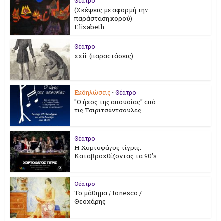
Θέατρο
(Σκέψεις με αφορμή την
παράσταση χορού)
Elizabeth
Θέατρο
xxii. (παραστάσεις)
Εκδηλώσεις
•
Θέατρο
"Ο ήχος της απουσίας" από
τις Τσιριτσάντσουλες
Θέατρο
Η Χορτοφάγος τίγρις:
Καταβροχθίζοντας τα 90's
Θέατρο
Το μάθημα / Ionesco /
Θεοχάρης