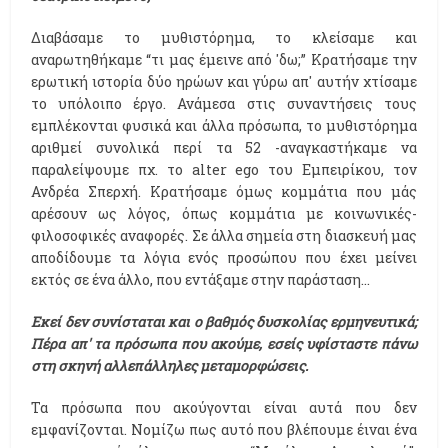
Διαβάσαμε το μυθιστόρημα, το κλείσαμε και
αναρωτηθήκαμε “τι μας έμεινε από 'δω;” Κρατήσαμε την
ερωτική ιστορία δύο ηρώων και γύρω απ' αυτήν χτίσαμε
το υπόλοιπο έργο. Ανάμεσα στις συναντήσεις τους
εμπλέκονται φυσικά και άλλα πρόσωπα, το μυθιστόρημα
αριθμεί συνολικά περί τα 52 -αναγκαστήκαμε να
παραλείψουμε πχ. το
alter ego
του Εμπειρίκου, τον
Ανδρέα Σπερχή. Κρατήσαμε όμως κομμάτια που μάς
αρέσουν ως λόγος, όπως κομμάτια με κοινωνικές-
φιλοσοφικές αναφορές. Σε άλλα σημεία στη διασκευή μας
αποδίδουμε τα λόγια ενός προσώπου που έχει μείνει
εκτός σε ένα άλλο, που εντάξαμε στην παράσταση...
Εκεί δεν συνίσταται και ο βαθμός δυσκολίας ερμηνευτικά;
Πέρα απ' τα πρόσωπα που ακούμε, εσείς υφίσταστε πάνω
στη σκηνή αλλεπάλληλες μεταμορφώσεις.
Τα πρόσωπα που ακούγονται είναι αυτά που δεν
εμφανίζονται. Νομίζω πως αυτό που βλέπουμε έιναι ένα