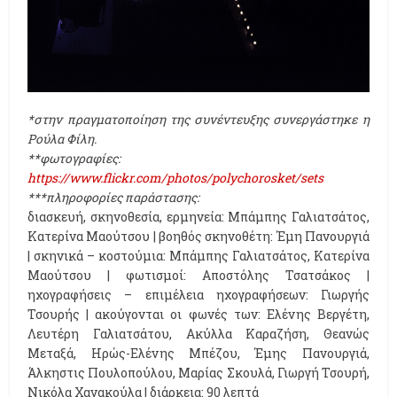
*στην πραγματοποίηση της συνέντευξης συνεργάστηκε η
Ρούλα Φίλη.
**φωτογραφίες:
https://www.flickr.com/photos/polychorosket/sets
***πληροφορίες παράστασης:
διασκευή, σκηνοθεσία, ερμηνεία: Μπάμπης Γαλιατσάτος,
Κατερίνα Μαούτσου | βοηθός σκηνοθέτη: Έμη Πανουργιά
| σκηνικά – κοστούμια: Μπάμπης Γαλιατσάτος, Κατερίνα
Μαούτσου | φωτισμοί: Αποστόλης Τσατσάκος |
ηχογραφήσεις – επιμέλεια ηχογραφήσεων: Γιωργής
Τσουρής | ακούγονται οι φωνές των: Ελένης Βεργέτη,
Λευτέρη Γαλιατσάτου, Ακύλλα Καραζήση, Θεανώς
Μεταξά, Ηρώς-Ελένης Μπέζου, Έμης Πανουργιά,
Άλκηστις Πουλοπούλου, Μαρίας Σκουλά, Γιωργή Τσουρή,
Νικόλα Χανακούλα |
διάρκεια: 90 λεπτά