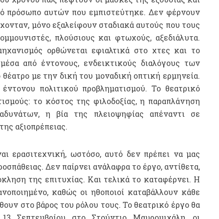
ικό πρόσωπο αυτών που εμπιστεύτηκε. Δεν φέρνουν
χονταν, μόνο εξαλείφουν σταδιακά αυτούς που τους
ομμουνιστές, πλούσιους και φτωχούς, αξεδιάλυτα.
ηχανισμός ορθώνεται εφιαλτικά στο χτες και το
μέσα από έντονους, ενδεικτικούς διαλόγους των
θέατρο με την δική του μοναδική οπτική ερμηνεία.
έντονου πολιτικού προβληματισμού. Το θεατρικό
τισμούς
:
το κόστος της φιλοδοξίας, η παραπλάνηση
αδυνάτων, η βία της πλειοψηφίας απέναντι σε
της αξιοπρέπειας.
αι ερασιτεχνική, ωστόσο, αυτό δεν πρέπει να μας
οσπάθειας. Δεν παίρνει ανάλαφρα το έργο, αντίθετα,
κληση της επιτυχίας. Και τελικά το καταφέρνει. Η
ανοποιημένο, καθώς οι ηθοποιοί καταβάλλουν κάθε
θουν στο βάρος του ρόλου τους. Το θεατρικό έργο θα
 13 Σεπτεμβρίου στο Στούντιο Μαυρομιχάλη, οι