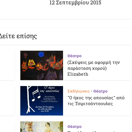
12 Σεπτεμβρίου 2015
Δείτε επίσης
Θέατρο
(Σκέψεις με αφορμή την
παράσταση χορού)
Elizabeth
Εκδηλώσεις
Θέατρο
•
"Ο ήχος της απουσίας" από
τις Τσιριτσάντσουλες
Θέατρο