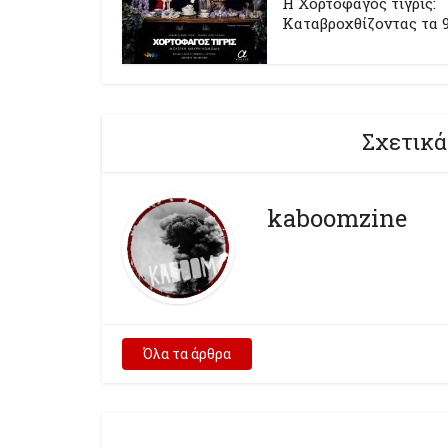
Η Χορτοφάγος τίγρις:
Καταβροχθίζοντας τα 9
Σχετικά
kaboomzine
Όλα τα άρθρα