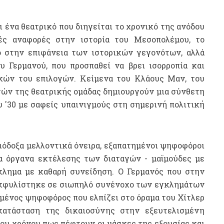
 ένα θεατρικό που διηγείται το χρονικό της ανόδου
κές αναφορές στην ιστορία του Μεσοπολέμου, το
ο στην επιφάνεια των ιστορικών γεγονότων, αλλά
υ Γερμανού, που προσπαθεί να βρει ισορροπία και
ικών του επιλογών. Κείμενα του Κλάους Μαν, του
ών της θεατρικής ομάδας δημιουργούν μια σύνθετη
ου '30 με σαφείς υπαινιγμούς στη σημερινή πολιτική
ιόδοξα μελλοντικά όνειρα, εξαπατημένοι ψηφοφόροι
ια όργανα εκτέλεσης των διαταγών - μαϊμούδες με
λημα με καθαρή συνείδηση. Ο Γερμανός που στην
εκφυλίστηκε σε σιωπηλό συνένοχο των εγκλημάτων
σμένος ψηφοφόρος που ελπίζει στο όραμα του Χίτλερ
κατάσταση της δικαιοσύνης στην εξευτελισμένη
 του χρόνου πως πέφτουν οι μάσκες της εξουσίας και