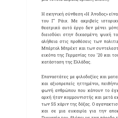
Η σκηνική σύνθεση «Η Άνοδος» είναι
του Γ' Ράιχ. Με ακριβείς ιστορι
θεατρικό αυτό έργο δεν μένει μόν
διεισδύει στην διχασμένη ψυχή το
αλήθεια στις προθέσεις των πολιτ
Μπέρτολ Μπρέχτ και των συντελεστ
εικόνα της Γερμανίας του '20 και τ
κατάσταση της Ελλάδας.
Επαναστάτες με φιλοδοξίες και ματα
και αξιοπρεπείς ηττημένοι, πειθήν
φωνή ανθρώπου που κάνουν το έγκ
αρχή ήταν κομμουνιστής και μετά 
των
SS
χάριν της δόξας. Ο αγανακτι
και σε μια ευκαιρία για την απο
Γερμανία του, βλέπει με την πάροδο