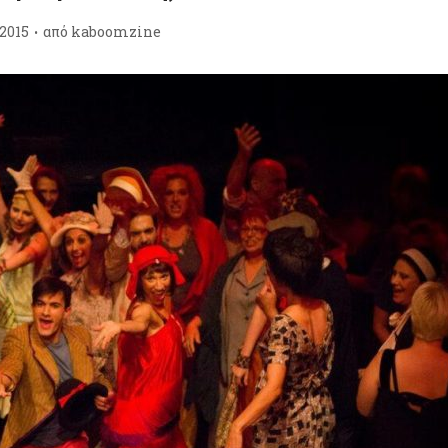
/2015
από
kaboomzine