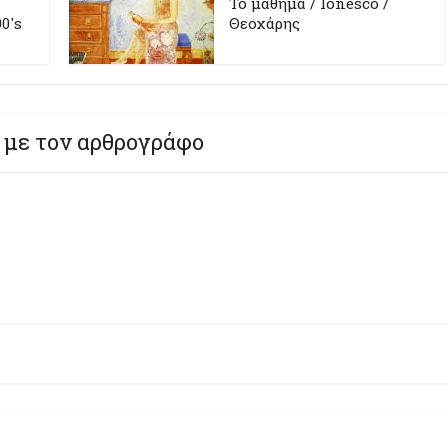
Το μάθημα / Ionesco /
0's
Θεοχάρης
 με τον αρθρογράφο