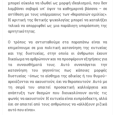
μπορεί εύκολα να ιδωθεί ως μορφή ιδεαλισμού, που δεν
λαμβάνει σοβαρά υπ' όψιν τα καθημερινά βάσανα – σε
αντίθεση με τους υπέρμαχους των «θεραπειών ομιλίας».
Η κριτική της θετικής ψυχολογίας μπορεί να καταλήξει
τελικά να απορριφθεί ως μια παράλογη υπεράσπιση της
αρνητικότητας.
Ο τρόπος να αντισταθούμε στα παραπάνω είναι να
επιμείνουμε σε μια πολιτική κατανόηση της ευτυχίας
και της δυστυχίας, στην οποία οι άνθρωποι έχουν
δικαίωμα να αρθρώνουν και να προσφέρουν εξηγήσεις για
τα συναισθήματά τους. Αυτό συνεπάγεται την
κατανόηση του γεγονότος πως κάποιες μορφές
δυστυχίας –όπως το αίσθημα της αδικίας ή του θυμού–
χρειάζονται να ακουστούν, όχι να θεραπευτούν. Αυτό με
τη σειρά του απαιτεί προσεκτική καλλιέργεια και
ανάπτυξη των θεσμών που διευκολύνουν αυτές τις
φωνές να ακουστούν. Η ευτυχία είναι ευπρόσδεκτη, αλλά
όχι αν απαιτεί από τους ανθρώπους να «αλλάξουν ριζικά
αυτό που είναι».