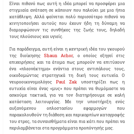
Είναι πιθανό πως αυτή η ιδέα μπορεί να προσφέρει μια
στιγμιαία ανάταση σε κάποιον που παλεύει με μια ήπια
κατάθλιψη. Αλλά φαίνεται πολύ περισσότερο πιθανό να
κινητοποιήσει αυτούς που έχουν ήδη τη δύναμη να
διαμορφώσουν τις συνθήκες της ζωής τους, δηλαδή
τους πλούσιους και υγιείς.
Για παράδειγμα, αυτή είναι η κεντρική ιδέα του γκουρού
της διοίκησης
Shaun Achor
, ο οποίος εξηγεί στις
επιχειρήσεις και τα άτομα πως μπορούν να επιτύχουν
ένα «πλεονέκτημα» ενάντια στους αντιπάλους τους,
οικοδομώντας στρατηγικά τη δική τους ευτυχία. Ο
νευροοικονομολόγος
Paul Zak
υποστηρίζει πως η
ευτυχία είναι ένας «μυς» που πρέπει να θυμόμαστε να
ασκούμε τακτικά, για να τον διατηρήσουμε σε καλή
κατάσταση λειτουργίας. Με την υποστήριξη ενός
αυξανόμενου οπλοστασίου εφαρμογών που
παρακολουθούν τη διάθεση και περικαρπίων καταγραφής
του στρες, τα συναισθήματα είναι πια κάτι που πρέπει να
περιλαμβάνεται στα προγράμματα προπόνησής μας.