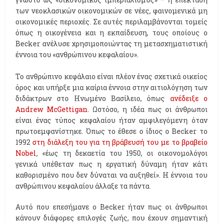
των νεοκλασικών οικονομικών σε νέες, φαινομενικά μη
οικονομικές περιοχές. Σε αυτές περιλαμβάνονται τομείς
όπως η οικογένεια και η εκπαίδευση, τους οποίους ο
Becker ανέλυσε χρησιμοποιώντας τη μετασχηματιστική
έννοια του «ανθρώπινου κεφαλαίου».
Το ανθρώπινο κεφάλαιο είναι πλέον ένας σχετικά οικείος
όρος και υπήρξε μια καίρια έννοια στην αιτιολόγηση των
διδάκτρων στο Ηνωμένο Βασίλειο, όπως
ανέδειξε ο
Andrew McGettigan
. Ωστόσο, η ιδέα πως οι άνθρωποι
είναι ένας τύπος κεφαλαίου ήταν αμφιλεγόμενη όταν
πρωτοεμφανίστηκε. Όπως το έθεσε ο ίδιος ο Becker το
1992
στη διάλεξη του για τη βράβευσή του με το βραβείο
Nobel
,
«έως τη δεκαετία του 1950, οι οικονομολόγοι
γενικά υπέθεταν πως η εργατική δύναμη ήταν κάτι
καθορισμένο που δεν δύναται να αυξηθεί». Η έννοια του
ανθρώπινου κεφαλαίου άλλαξε τα πάντα.
Αυτό που επεσήμανε ο Becker ήταν πως οι άνθρωποι
κάνουν διάφορες επιλογές ζωής, που έχουν σημαντική