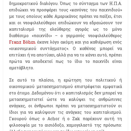
δημοκρατικού διαλόγου. Όπως το σύνταγμα των Η.Π.Α.
επιδιώκει να προσφέρει τους «κανόνες του παιχνιδιού»
με τους οποίους κάθε Αμερικάνος πρέπει να παίξει, έτσι
και οι νεοφιλελεύθεροι επιδιώκουν να εδραιώσουν τον
καπιταλισμό της ελεύθερης αγοράς ως το μόνο
διαθέσιμο «παιχνίδι» – ο γερμανός νεοφιλελεύθερος
Franz Böhm
έκανε λόγο ακόμη και για καθιέρωση ενός
«οικονομικού συντάγματος». Ο καθένας μπορεί να
επιτύχει ή να αποτύχει, αλλά για να το κάνει αυτό, πρέπει
πρώτα να αποδεχτεί πως το ίδιο το παιχνίδι είναι
αμετάβλητο.
Σε αυτό το πλαίσιο, η ερώτηση του πολιτικού ή
οικονομικού μετασχηματισμού επιστρέφεται εμφατικά
στο άτομο. Δεδομένου ότι ο καπιταλισμός δεν μπορεί να
μετασχηματιστεί ώστε να καλύψει τις ανθρώπινες
ανάγκες, οι άνθρωποι πρέπει να μετασχηματιστούν οι
ίδιοι για να καλύψουν τις ανάγκες του καπιταλισμού.
Γκουρού όπως ο Achor ή ο Zak παρέχουν αυτή τη
φιλοσοφία με το αισιόδοξο, χαμογελαστό της πρόσωπο: