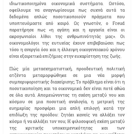
ιδιωτικοποιημένα οικονομικά συστήματα. Ωστόσο,
οφείλουμε να αναγνωρίσουμε πως συχνά αυτά τα
δεδομένα απλώς ποσοτικοποιούν πράγματα που
υποπτευόμαστε από καιρό. Ως γνωστόν, ο Freud
παρατήρησε πως «η αγάπη και η εργασία είναι οι
ακρογωνιαίοι λίθοι της ανθρωπινότητάς μας». Οι
οικονομολόγοι της ευτυχίας έχουν επιβεβαιώσει πως
τόσο η ανεργία όσο και η έλλειψη οικογενειακού χρόνου
είναι εξαιρετικά επιζήμιες στην ευχαρίστηση της ζωής.
Πώς μία μετασχηματιστική, προοδευτική πολιτική
ατζέντα μεταμορφώθηκε σε μια νέα μορφή
συμπεριφοριστικής διαχείρισης; Το πρόβλημα είναι ότι η
ποσοτικοποίηση και τα οικονομικά δεν είναι ποτέ αθώα
σε όλα αυτά. Απομειώνοντας τη σχέση μεταξύ νου και
κόσμου σε μια ποσοτική αναλογία, η μετρική της
ευημερίας προσφέρει μια απλή επιλογή κατά την
επιδίωξη της προόδου: ζητάει κανείς να αλλάξει τον
κόσμο ή να αλλάξει τον νου; Η φιλοσοφική σχέση μεταξύ
της κριτικής υποκειμενικότητας και των