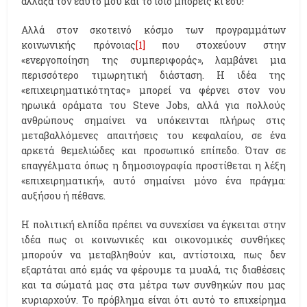
άλλαξα τον εαυτό μου και το ίδιο μπορείς κι εσύ!
Αλλά στον σκοτεινό κόσμο των προγραμμάτων
κοινωνικής πρόνοιας
[1]
που στοχεύουν στην
«ενεργοποίηση της συμπεριφοράς», λαμβάνει μια
περισσότερο τιμωρητική διάσταση. Η ιδέα της
«επιχειρηματικότητας» μπορεί να φέρνει στον νου
ηρωικά οράματα του Steve Jobs, αλλά για πολλούς
ανθρώπους σημαίνει να υπόκεινται πλήρως στις
μεταβαλλόμενες απαιτήσεις του κεφαλαίου, σε ένα
αρκετά θεμελιώδες και προσωπικό επίπεδο. Όταν σε
επαγγέλματα όπως η δημοσιογραφία προστίθεται η λέξη
«επιχειρηματική», αυτό σημαίνει μόνο ένα πράγμα:
αυξήσου ή πέθανε.
Η πολιτική ελπίδα πρέπει να συνεχίσει να έγκειται στην
ιδέα πως οι κοινωνικές και οικονομικές συνθήκες
μπορούν να μεταβληθούν και, αντίστοιχα, πως δεν
εξαρτάται από εμάς να φέρουμε τα μυαλά, τις διαθέσεις
και τα σώματά μας στα μέτρα των συνθηκών που μας
κυριαρχούν. Το πρόβλημα είναι ότι αυτό το επιχείρημα