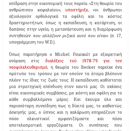
επίδραση στην οικονομική τους πορεία. «Στη θεωρία του
ανθρώπινου κεφαλαίου»,
υποστήριξε
, «οι άνθρωποι
αξιολογούν ορθολογικά τα οφέλη και το κόστος
δραστηριοτήτων, όπως η εκπαίδευση, η κατάρτιση, οι
δαπάνες στην υγεία, η μετανάστευση και η διαμόρφωση
συνηθειών
που αλλάζουν ριζικά αυτό που είναι
» (σ. 17,
υπογράμμιση του W.D.).
Όπως παρατήρησε ο Michel Foucault με εξαιρετική
ενόραση στις
διαλέξεις τού 1978-79 για τον
νεοφιλελευθερισμό
, η θεωρία του Becker παρείχε ένα
πρότυπο του τρόπου με τον οποίον τα άτομα βλέπουν
πλέον τις ίδιες τις ζωές τους. Η εκπαίδευση καθίσταται
μια στρατηγική επένδυση στον εαυτό μας. Οι σχέσεις
είναι οικονομικές συμβάσεις, με κόστη και οφέλη για το
κάθε συμβαλλόμενο μέρος. Και έχουμε όλο και
περισσότερη συνείδηση πως η δίαιτά μας, το καθεστώς
άσκησής μας, ο ύπνος και η χαλάρωση επηρεάζουν το
πόσο ελκυστικοί εμφανιζόμαστε και πόσο
αποτελεσματικά εργαζόμαστε. Οι συνέπειες που