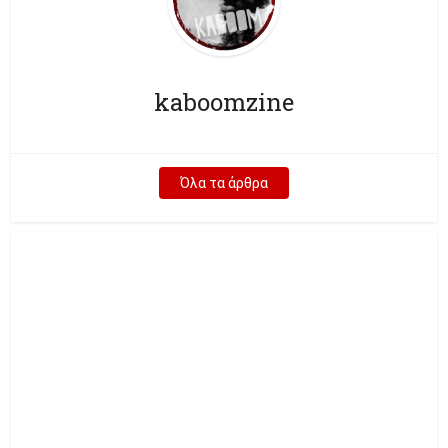
kaboomzine
Όλα τα άρθρα