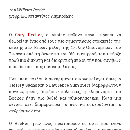
του
William
Davis
*
μτφρ. Κωνσταντίνος Λαμπράκης
O
Gary Becker
, ο οποίος πέθανε πέρσι, πρέπει να
θεωρείται ένας από τους πιο σημαντικούς στοχαστές της
εποχής μας. Εξέχον μέλος της Σχολής Οικονομικών του
Σικάγου από τη δεκαετία του ’60, η επιρροή του υπήρξε
πολύ πιο διάχυτη και διακριτική από αυτήν που συνήθως
αποδίδεται στους οικονομολόγους.
Εκεί που πολλοί διακεκριμένοι οικονομολόγοι όπως o
Jeffrey Sachs και ο Lawrence Summers διαμορφώνουν
συγκεκριμένες δημόσιες πολιτικές, η κληρονομία του
Becker ήταν πιο βαθιά και ηθικοπλαστική. Κατά μια
έννοια, έχει διαμορφώσει το πώς κατασκευάζονται
τα
ανθρώπινα όντα
.
Ο Becker ήταν ένας πρωτοπόρος σε αυτό που έγινε
γνωστό ως «οικονομικός ιμπεριαλισμός» – η επέκταση