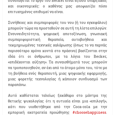
συνεπάγεται το έργο του Becker είναι εξίσου υπαρξιακές
και οικονομικές: ο καθένας μας
αποφασίζει
πόσο
επιτυχημένος επιθυμεί να είναι.
Συνήθειες και συμπεριφορές του νου (ή του εγκεφάλου)
μπορούν τώρα να προστεθούν σε αυτή τη λίστα επιλογών.
Ενσυνειδητότητα, ψηφιακή αποτοξίνωση, γνωσιακή
συμπεριφοριστική θεραπεία, αυτοβοήθεια και
τεκμηριωμένες τεχνικές χαλάρωσης (όπως το να περνάς
περισσότερο χρόνο κοντά στο πράσινο) βασίζονται στην
ιδέα ότι οι άνθρωποι, με τα λόγια του Becker,
«επιδέχονται αύξηση». Τα συναισθήματά τους μπορούν
να τροποποιηθούν, αν όχι από το άτομο μόνο του, τότε με
τη βοήθεια ενός θεραπευτή, μιας ψηφιακής εφαρμογής,
μιας φορετής τεχνολογίας ή κάποιον συνδυασμό των
παραπάνω.
Αυτό καθίσταται τελείως ξεκάθαρο στο μάντρα της
θετικής ψυχολογίας ότι η ευτυχία είναι μια «επιλογή»,
κάτι που υιοθετήθηκε από την Coca-cola με την
εμπορική εκστρατεία προώθησης
#choosehappiness
.