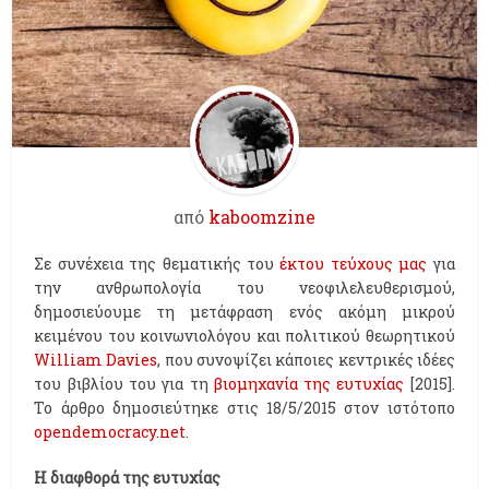
από
kaboomzine
Σε συνέχεια της θεματικής του
έκτου τεύχους μας
για
την ανθρωπολογία του νεοφιλελευθερισμού,
δημοσιεύουμε τη μετάφραση ενός ακόμη μικρού
κειμένου του κοινωνιολόγου και πολιτικού θεωρητικού
William Davies
, που συνοψίζει κάποιες κεντρικές ιδέες
του βιβλίου του για τη
βιομηχανία της ευτυχίας
[2015].
Το άρθρο δημοσιεύτηκε στις 18/5/2015 στον ιστότοπο
opendemocracy.net
.
Η διαφθορά της ευτυχίας