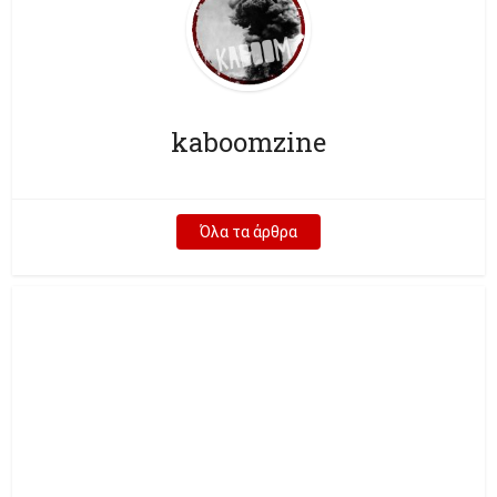
kaboomzine
Όλα τα άρθρα