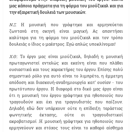
μας κάποια πράγματα για τη φόρμα του μιούζικαλ και για
την εξαιρετική δουλειά των μουσικών.
Ν.Ξ
. Η μουσική που γράφτηκε και ερμηνεύεται
ζωντανά στη σκηνή είναι μαγική. Ας απαντήσει
καλύτερα για τη φόρμα του μιούζικαλ και τον τρόπο
δουλειάς ο ίδιος ο μαέστρος. Εγώ απλώς υποκλίνομαι!
Χ.Θ
.: Το έργο μας είναι μιούζικαλ, δηλαδή η μουσική
πρωταγωνιστεί εντελώς και εκείνη είναι που πλάθει
ουσιαστικά και τους χαρακτήρες του έργου. Επίσης πολύ
σημαντικό ρόλο για αυτό είναι το λιμπρέτο, η έμμετρη
απόδοση και διασκευή-αναδημιουργία κατ’ ουσίαν - του
πρωτότυπου έργου. Η διαφορά στο δικό μας έργο είναι
ότι η μουσική του έργου γράφτηκε για ηθοποιούς που
τραγουδούν και όχι για τραγουδιστές που παίζουν.
Δηλαδή εδώ δεν υπάρχουν ούτε η επίδειξη τεράστιας
φωνητικής έκτασης, ούτε οι τραγουδιστικοί
ακροβατισμοί .Η μουσική γράφτηκε για ηθοποιούς που
ερμηνεύουν και στόχος τους είναι το καθαρό αίσθημα