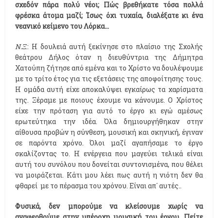
σχεδόν πάρα πολύ νέοι; Πώς βρεθήκατε τόσα πολλά
φρέσκα άτομα μαζί; Ίσως όχι τυχαία, διαλέξατε κι ένα
νεανικό κείμενο του Λόρκα...
Ν.Ξ
.: Η δουλειά αυτή ξεκίνησε στο πλαίσιο της Σχολής
θεάτρου Δήλος όταν η διευθύντρια της Δήμητρα
Χατούπη ζήτησε από εμένα και το Χρίστο να δουλέψουμε
με το τρίτο έτος για τις εξετάσεις της αποφοίτησης τους.
Η ομάδα αυτή είχε αποκαλύψει εγκαίρως τα χαρίσματα
της. Ξέραμε με ποιους έχουμε να κάνουμε. Ο Χρίστος
είχε την πρόταση για αυτό το έργο κι εγώ αμέσως
ερωτεύτηκα την ιδέα. Όλα δημιουργήθηκαν στην
αίθουσα προβών η σύνθεση, μουσική και σκηνική, έγιναν
σε παρόντα χρόνο. Όλοι μαζί αγαπήσαμε το έργο
σκαλίζοντας το. Η ενέργεια που μαγεύει τελικά είναι
αυτή του συνόλου που δονείται συντονισμένα, που θέλει
να μοιράζεται. Κάτι μου λέει πως αυτή η νιότη δεν θα
φθαρεί με το πέρασμα του χρόνου. Είναι απ´ αυτές..
Φυσικά, δεν μπορούμε να κλείσουμε χωρίς να
αναφερθούμε στην υπέροχη μουσική του έργου. Πείτε