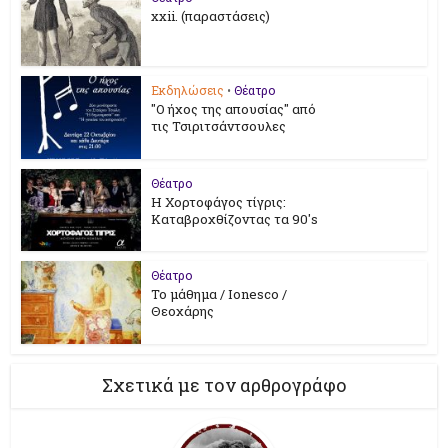
xxii. (παραστάσεις)
Εκδηλώσεις
•
Θέατρο
"Ο ήχος της απουσίας" από
τις Τσιριτσάντσουλες
Θέατρο
Η Χορτοφάγος τίγρις:
Καταβροχθίζοντας τα 90's
Θέατρο
Το μάθημα / Ionesco /
Θεοχάρης
Σχετικά με τον αρθρογράφο