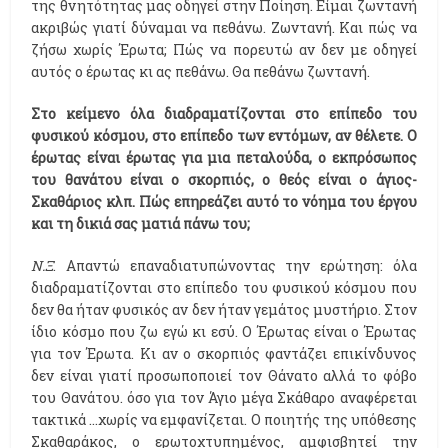
της θνητότητας μας οδηγεί στην Ποίηση. Είμαι ζωντανή
ακριβώς γιατί δύναμαι να πεθάνω. Ζωντανή. Και πώς να
ζήσω χωρίς Έρωτα; Πώς να πορευτώ αν δεν με οδηγεί
αυτός ο έρωτας κι ας πεθάνω. Θα πεθάνω ζωντανή.
Στο κείμενο όλα διαδραματίζονται στο επίπεδο του
φυσικού κόσμου, στο επίπεδο των εντόμων, αν θέλετε. Ο
έρωτας είναι έρωτας για μια πεταλούδα, ο εκπρόσωπος
του θανάτου είναι ο σκορπιός, ο θεός είναι ο άγιος-
Σκαθάριος κλπ. Πώς επηρεάζει αυτό το νόημα του έργου
και τη δικιά σας ματιά πάνω του;
Ν.Ξ
. Απαντώ επαναδιατυπώνοντας την ερώτηση: όλα
διαδραματίζονται στο επίπεδο του φυσικού κόσμου που
δεν θα ήταν φυσικός αν δεν ήταν γεμάτος μυστήριο. Στον
ίδιο κόσμο που ζω εγώ κι εσύ. Ο Έρωτας είναι ο Έρωτας
για τον Έρωτα. Κι αν ο σκορπιός φαντάζει επικίνδυνος
δεν είναι γιατί προσωποποιεί τον Θάνατο αλλά το φόβο
του Θανάτου. όσο για τον Άγιο μέγα Σκάθαρο αναφέρεται
τακτικά ...χωρίς να εμφανίζεται. Ο ποιητής της υπόθεσης
Σκαθαράκος, ο ερωτοχτυπημένος, αμφισβητεί την