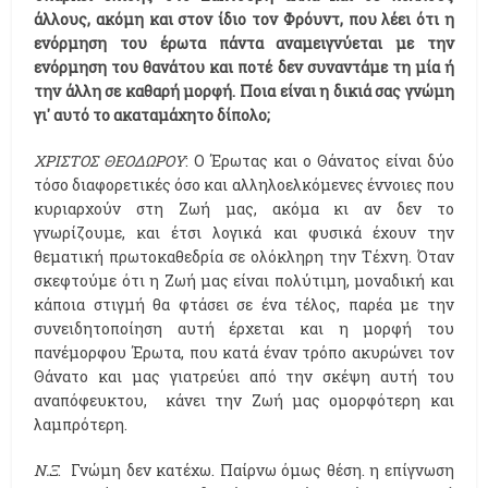
άλλους, ακόμη και στον ίδιο τον Φρόυντ, που λέει ότι η
ενόρμηση του έρωτα πάντα αναμειγνύεται με την
ενόρμηση του θανάτου και ποτέ δεν συναντάμε τη μία ή
την άλλη σε καθαρή μορφή. Ποια είναι η δικιά σας γνώμη
γι' αυτό το ακαταμάχητο δίπολο;
ΧΡΙΣΤΟΣ ΘΕΟΔΩΡΟΥ
: O Έρωτας και ο Θάνατος είναι δύο
τόσο διαφορετικές όσο και αλληλοελκόμενες έννοιες που
κυριαρχούν στη Ζωή μας, ακόμα κι αν δεν το
γνωρίζουμε, και έτσι λογικά και φυσικά έχουν την
θεματική πρωτοκαθεδρία σε ολόκληρη την Τέχνη. Όταν
σκεφτούμε ότι η Ζωή μας είναι πολύτιμη, μοναδική και
κάποια στιγμή θα φτάσει σε ένα τέλος, παρέα με την
συνειδητοποίηση αυτή έρχεται και η μορφή του
πανέμορφου Έρωτα, που κατά έναν τρόπο ακυρώνει τον
Θάνατο και μας γιατρεύει από την σκέψη αυτή του
αναπόφευκτου, κάνει την Ζωή μας ομορφότερη και
λαμπρότερη.
Ν.Ξ
. Γνώμη δεν κατέχω. Παίρνω όμως θέση. η επίγνωση