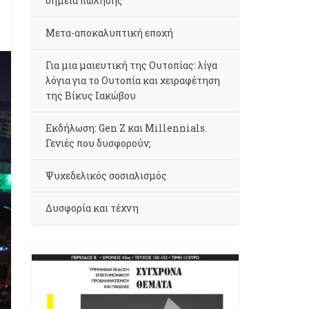
σημεία πώλησης
Μετα-αποκαλυπτική εποχή
Για μια μαιευτική της Ουτοπίας: λίγα
λόγια για το Ουτοπία και χειραφέτηση
της Βίκυς Ιακώβου
Εκδήλωση: Gen Z και Millennials.
Γενιές που δυσφορούν;
Ψυχεδελικός σοσιαλισμός
Δυσφορία και τέχνη