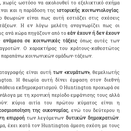
, χωρίς ωστόσο να ακολουθεί το εξελικτικό σχήμα
ίναι και η παράδοση της
ιστορικής κοινωνιολογίας
.
 θεωριών είναι πως αυτή εστιάζει στις σχέσεις
τάξεων. Η εν λόγω μελέτη αναγνωρίζει πως οι
ις ανά χώρα πηγάζουν από το
εάν έχουν ή δεν έχουν
ς ανάμεσα σε κοινωνικές τάξεις
όπως αυτές των
αγροτών. Ο χαρακτήρας του κράτους-καθεστώτος
ων παραπάνω κοινωνικών ομάδων-τάξεων.
ταγραφής είναι αυτή
των «κυμάτων»
, θεμελιωτής
ngton. Η θεωρία αυτή δίνει έμφαση στον διεθνή
σπάθεια εκδημοκρατισμού. Ο Huntington προχωρά σε
νάλογα με τη χρονική περίοδο εμφάνισης τους αλλά
ούν: κύρια αιτία του πρώτου κύματος είναι η
οσμιοποίηση της οικονομίας
, ενώ του δεύτερου η
νη επιρροή
των λεγόμενων
δυτικών δημοκρατιών
.
ύμα, έχει κατά τον Huntington άμεση σχέση με τους