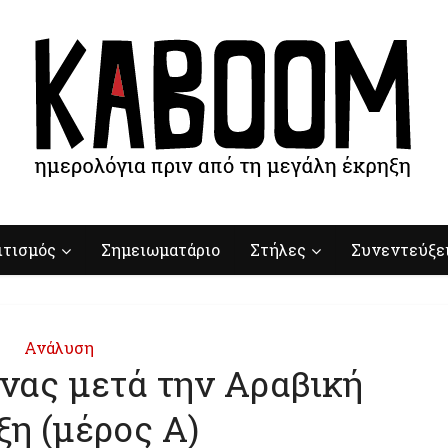
ιτισμός
Σημειωματάριο
Στήλες
Συνεντεύξε
Ανάλυση
νας μετά την Αραβική
ξη (μέρος Α)