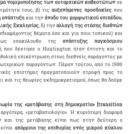
μα νομιμοποίησης των αυταρχικών καθεστώτων
σε
ιμότητα τους, β) τις
αυξανόμενες προσδοκίες
που
ή ανάπτυξη
και την
άνοδο του μορφωτικού επιπέδου
,
λικής Εκκλησίας
, δ) την
αλλαγή της στάσης διεθνών
νδιαφέροντος θέματα όσο και για ποιο τοπικού) και
δα ως επακόλουθο της
ανάπτυξης παγκόσμιου
κή που δέχτηκε ο Huntington ήταν έντονη και το
αθολική επικέντρωση στους διεθνείς παράγοντες με
ωτερικών παραγόντων. Πέραν τούτου, από το 1980
τικές επιστήμες πραγματοποιούν στροφή προς το
ι και τις θεωρίες εκδημοκρατισμού, όπως θα δούμε
εωρία της «μετάβασης στη δημοκρατία» [transition
ργότερα, «μεταβασιολογία». Η κυριότερη διαφορά
 και της μετάβασης είναι πως στην δεύτερη ο
 είναι
απόρροια της επιθυμίας ενός μικρού κύκλου