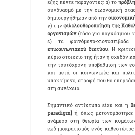
εξής πέντε παράγοντες: α) το
πρόβλη
συνδυασμό με την οικονομική στασ
δημιουργήθηκαν από την
οικονομικ
γ) την
φιλελευθεροποίηση της Καθο
οργανισμών
(τόσο για παγκόσμιου ε
ε) τα φαινόμενα-χιονοστιβά
επικοινωνιακού δικτύου
. Η κριτι
κύριο στοιχείο της ήταν η σχεδόν κ
την ταυτόχρονη υποβάθμιση των εσ
και μετά, οι κοινωνικές και πολι
υποκείμενο, στροφή που θα επηρεάσε
στη συνέχεια.
Σημαντικό αντίκτυπο είχε και η
θ
paradigm]
ή, όπως μετονομάστηκε α
ανάμεσα στη θεωρία των κυμάτων
εκδημοκρατισμός ενός καθεστώτος