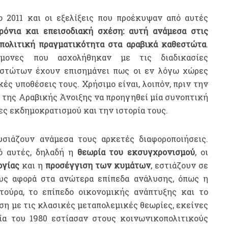
ο 2011 και οι εξελίξεις που προέκυψαν από αυτές
ρόνια και επεισοδιακή σχέση: αυτή ανάμεσα στις
πολιτική πραγματικότητα στα αραβικά καθεστώτα
.
τήμονες που ασχολήθηκαν με τις διαδικασίες
στώτων έχουν επισημάνει πως οι εν λόγω χώρες
ς υποθέσεις τους. Χρήσιμο είναι, λοιπόν, πριν την
της Αραβικής Άνοιξης να προηγηθεί μία συνοπτική
ς εκδημοκρατισμού και την ιστορία τους.
σιάζουν ανάμεσα τους αρκετές διαφοροποιήσεις.
πό αυτές, δηλαδή η
θεωρία του εκσυγχρονισμού
, οι
ογίας
και η
προσέγγιση των κυμάτων
, εστιάζουν σε
υς αφορά στα ανώτερα επίπεδα ανάλυσης, όπως η
λτούρα, το επίπεδο οικονομικής ανάπτυξης και το
εση με τις κλασικές μεταπολεμικές θεωρίες, εκείνες
α του 1980 εστίασαν στους κοινωνικοπολιτικούς