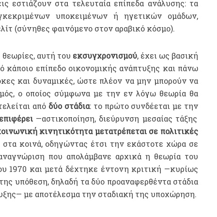
ις εστιάζουν στα τελευταία επίπεδα ανάλυσης: τα
υγκεκριμένων υποκειμένων ή ηγετικών ομάδων,
λίτ (σύνηθες φαινόμενο στον αραβικό κόσμο).
 θεωρίες, αυτή του
εκσυγχρονισμού
, έχει ως βασική
πό κάποιο επίπεδο οικονομικής ανάπτυξης και πάνω
οκες και δυναμικές, ώστε πλέον να μην μπορούν να
μός, ο οποίος σύμφωνα με την εν λόγω θεωρία θα
τελείται από
δύο στάδια
: το πρώτο συνδέεται με την
επιφέρει
—αστικοποίηση, διεύρυνση μεσαίας τάξης
οινωνική κινητικότητα μετατρέπεται σε πολιτικές
 στα κοινά, οδηγώντας έτσι την εκάστοτε χώρα σε
αναγνώριση που απολάμβανε αρχικά η θεωρία του
ου 1970 και μετά δέχτηκε έντονη κριτική —κυρίως
της υπόθεση, δηλαδή τα δύο προαναφερθέντα στάδια
υξης— με αποτέλεσμα την σταδιακή της υποχώρηση.