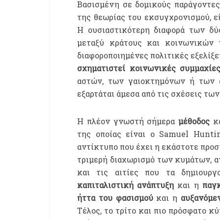
Βασισμένη σε δομικούς παράγοντες
της θεωρίας του εκσυγχρονισμού, ε
Η ουσιαστικότερη διαφορά των δύο
μεταξύ κράτους και κοινωνικών 
διαφοροποιημένες πολιτικές εξελίξε
σχηματιστεί κοινωνικές συμμαχίε
αστών, των γαιοκτημόνων ή των 
εξαρτάται άμεσα από τις σχέσεις τ
Η πλέον γνωστή σήμερα
μέθοδος
κα
της οποίας είναι ο Samuel Hunti
αντίκτυπο που έχει η εκάστοτε προ
τριμερή διαχωρισμό των κυμάτων, α
και τις αιτίες που τα δημιουργ
καπιταλιστική ανάπτυξη
και η
παγκ
ήττα του φασισμού
και η
αυξανόμε
Τέλος, το τρίτο και πιο πρόσφατο κ