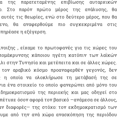
μα της παρατεταμένης επιβίωσης αυταρχικών
ο. Στο παρόν πρώτο μέρος της ανάλυσης, θα
αυτές τις θεωρίες, ενώ στο δεύτερο μέρος, που θα
ενο, θα αναφερθούμε πιο συγκεκριμένα στις
επηρέασε η εξέγερση.
νοιξης , είχαμε το πρωτοφανές για τις χώρες του
πομάκρυνσης κάποιου ηγέτη κατόπιν των λαϊκών
ι στην Τυνησία και μετέπειτα και σε άλλες χώρες.
 τον αραβικό κόσμο προαναφερθέν γεγονός, δεν
ας η οποία να ολοκλήρωσε τη μετάβασή της σε
ια ένα στοιχείο το οποίο φανερώνει από μόνο του
δημοκρατισμού της περιοχής και μας οδηγεί στο
πέτυχε όσον αφορά τον βασικό —ανάμεσα σε άλλους,
χαν διαφορές— της στόχο: τον εκδημοκρατισμό των
υμε από την ανά χώρα ανασκόπηση της περιόδου