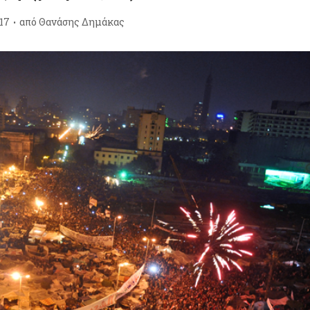
17
από
Θανάσης Δημάκας